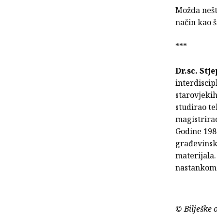
Možda nešto
način kao 
***
Dr.sc. Stj
interdiscip
starovjeki
studirao t
magistrirao
Godine 1982
građevinsko
materijala.
nastankom č
© Bilješke 