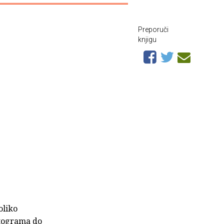
Preporuči
knjigu
oliko
ktograma do