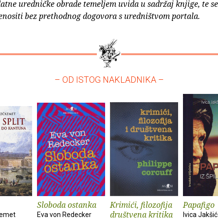
atne uredničke obrade temeljem uvida u sadržaj knjige, te s
enositi bez prethodnog dogovora s uredništvom portala.
– OD ISTOG NAKLADNIKA –
Sloboda ostanka
Krimići, filozofija
Papafigo
društvena kritika
kemet
Eva von Redecker
Ivica Jakšić