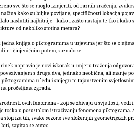
ereno sve što se moglo izmjeriti, od raznih zračenja, zvukov
načina kako su biljke povijane, specifičnosti lokacija pojavl
dalo naslutiti najbitnije - kako i zašto nastaju te tko i kako 
rukture od nekoliko stotina metara?
š jedna knjiga o piktogramima u usjevima jer što se o njim
rdim“ činjeničnim putem, saznalo se.
urinek napravio je novi iskorak u smjeru traženja odgovor
povezivanjem s druga dva, jednako neobična, ali manje p
 piktogramima u ledu i snijegu te tajanstvenim svjetlosni
na pročeljima zgrada.
rodnosti ovih fenomena - koji se zbivaju u svjetlosti, vodi i
 je točka u posustalom istraživanju fenomena piktograma. 
ja stoji iza tih, svake sezone sve složenijih geometrijskih pr
biti, zapitao se autor.