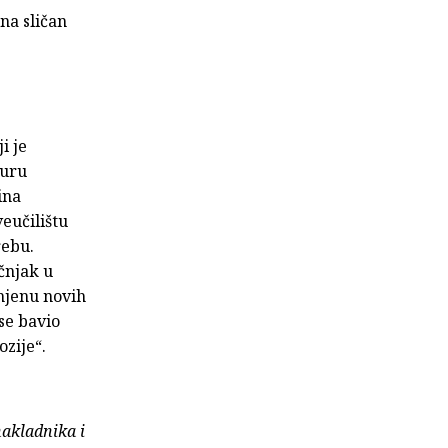
na sličan
i je
turu
ina
eučilištu
rebu.
čnjak u
imjenu novih
 se bavio
ozije“.
nakladnika i