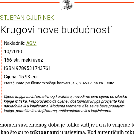
STJEPAN GJURINEK
Krugovi nove budućnosti
Nakladnik:
AGM
10/2010.
166 str., meki uvez
ISBN 9789531743761
Cijena: 15.93 eur
Preračunato po fiksnom tečaju konverzije 7,53450 kuna za 1 euro
Cijene knjiga su informativnog karaktera, navodimo prvu cijenu po izlasku
knjige iz tiska. Preporučamo da cijene i dostupnost knjiga provjerite kod
nakladnika ili u knjižarama! Moderna vremena više se ne bave prodajom
knjiga, potražite ih u knjižarama, antikvarijatima ili u knjižnicama.
enomen suvremenog doba je toliko vidljiv i u isto vrijeme t
 kao što su to
piktogrami
u usjevima. Kod autentičnih pi