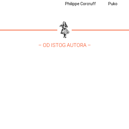
Philippe Corcruff
Puko
– OD ISTOG AUTORA –