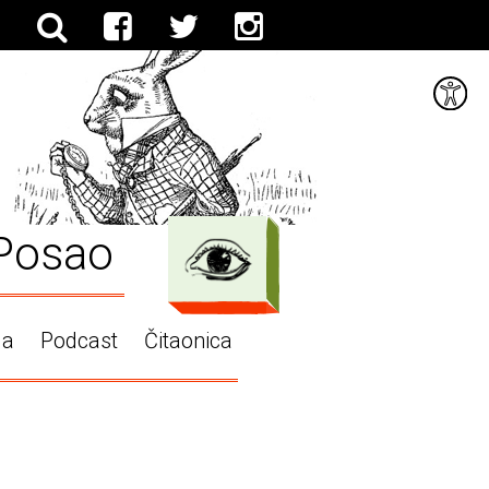
Posao
ga
Podcast
Čitaonica