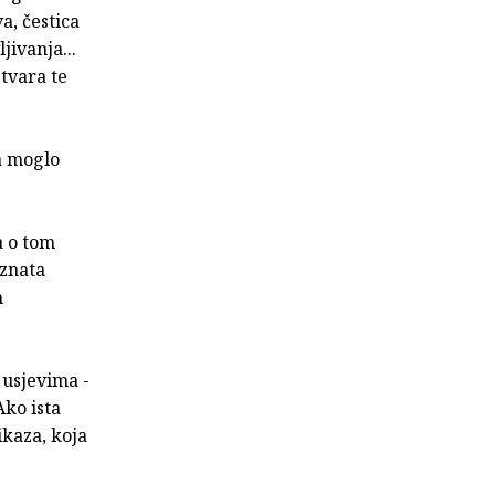
a, čestica
jivanja...
stvara te
a moglo
a o tom
oznata
m
 usjevima -
Ako ista
ikaza, koja