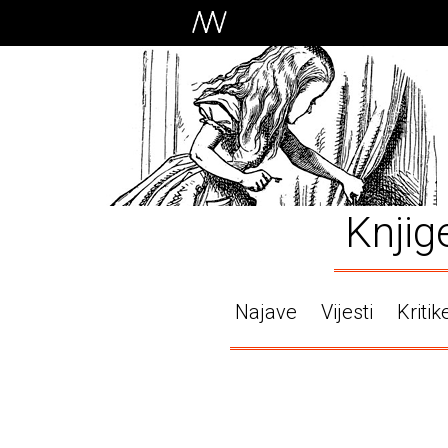
Knjig
Najave
Vijesti
Kritik