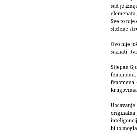
sad je izmj
elemenata, 
Sve to nije 
složene st
Ovo nije jo
saznati „tv
Stjepan Gj
fenomenu, 
fenomena -
krugovima 
Uočavanje s
originalna
inteligenci
bi to mogla 