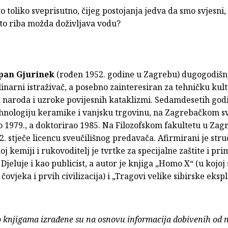
 toliko sveprisutno, čijeg postojanja jedva da smo svjesni, 
što riba možda doživljava vodu?
epan Gjurinek
(rođen 1952. godine u Zagrebu) dugogodišnj
linarni istraživač, a posebno zainteresiran za tehničku kul
h naroda i uzroke povijesnih kataklizmi. Sedamdesetih god
ehnologiju keramike i vanjsku trgovinu, na Zagrebačkom sv
 1979., a doktorirao 1985. Na Filozofskom fakultetu u Zag
. stječe licencu sveučilišnog predavača. Afirmirani je stru
j kemiji i rukovoditelj je tvrtke za specijalne zaštite i pr
 Djeluje i kao publicist, a autor je knjiga „Homo X“ (u kojoj
ovjeka i prvih civilizacija) i „Tragovi velike sibirske ekspl
o knjigama izrađene su na osnovu informacija dobivenih od 