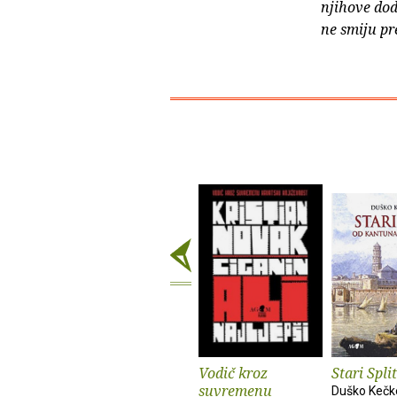
njihove dod
ne smiju pr
Vodič kroz
Stari Split
suvremenu
Duško Keč