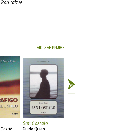
e kao takve
VIDI SVE KNJIGE
San i ostalo
Ja i moj brat
Samo sreć
drugo
 Čokrić
Guido Quien
Juan Mihovilovich