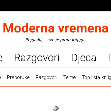
Moderna vremena
Pogledaj... sve je puno knjiga.
e
Razgovori
Djeca
e
Preporuke
Razgovori
Teme
Top lista knji