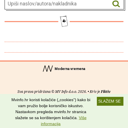
Moderna vremena
Sva prava pridržana © MV Info d.o.o. 2026. • Kriv je
Fiktiv
Mvinfo.hr koristi kolačiće („cookies“) kako bi
SLAŽEM SE
O nama
•
Pomoć
•
Uvjeti korištenja
•
RSS kanali
vam pružio bolje korisničko iskustvo.
Nastavkom pregleda mvinfo.hr stranica
Potraži nas na:
slažete se sa korištenjem kolačića.
Više
informacija