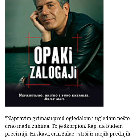
"Napravim grimasu pred ogledalom i ugledam nešto
crno među zubima. To je škorpion. Rep, da budem
precizniji. Hrskavi, crni žalac - strši iz mojih prednjih