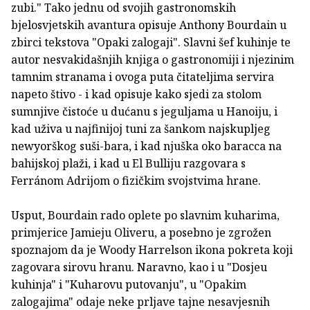
zubi." Tako jednu od svojih gastronomskih
bjelosvjetskih avantura opisuje Anthony Bourdain u
zbirci tekstova "Opaki zalogaji". Slavni šef kuhinje te
autor nesvakidašnjih knjiga o gastronomiji i njezinim
tamnim stranama i ovoga puta čitateljima servira
napeto štivo - i kad opisuje kako sjedi za stolom
sumnjive čistoće u dućanu s jeguljama u Hanoiju, i
kad uživa u najfinijoj tuni za šankom najskupljeg
newyorškog suši-bara, i kad njuška oko baracca na
bahijskoj plaži, i kad u El Bulliju razgovara s
Ferránom Adrijom o fizičkim svojstvima hrane.
Usput, Bourdain rado oplete po slavnim kuharima,
primjerice Jamieju Oliveru, a posebno je zgrožen
spoznajom da je Woody Harrelson ikona pokreta koji
zagovara sirovu hranu. Naravno, kao i u "Dosjeu
kuhinja" i "Kuharovu putovanju", u "Opakim
zalogajima" odaje neke prljave tajne nesavjesnih