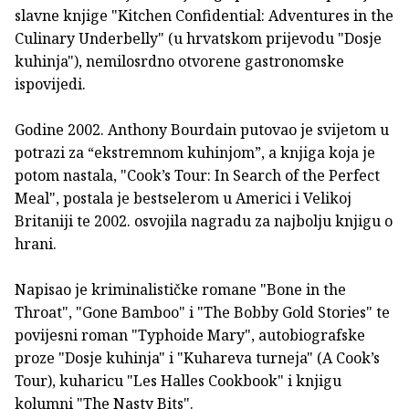
slavne knjige "Kitchen Confidential: Adventures in the
Culinary Underbelly" (u hrvatskom prijevodu "Dosje
kuhinja"), nemilosrdno otvorene gastronomske
ispovijedi.
Godine 2002. Anthony Bourdain putovao je svijetom u
potrazi za “ekstremnom kuhinjom”, a knjiga koja je
potom nastala, "Cook’s Tour: In Search of the Perfect
Meal", postala je bestselerom u Americi i Velikoj
Britaniji te 2002. osvojila nagradu za najbolju knjigu o
hrani.
Napisao je kriminalističke romane "Bone in the
Throat", "Gone Bamboo" i "The Bobby Gold Stories" te
povijesni roman "Typhoide Mary", autobiografske
proze "Dosje kuhinja" i "Kuhareva turneja" (A Cook’s
Tour), kuharicu "Les Halles Cookbook" i knjigu
kolumni "The Nasty Bits".