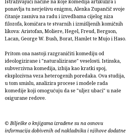
Istraživajući načine na koje komedija artikulira i
ponavlja tu nerješivu enigmu, Alenka Zupančič svoje
čitanje zasniva na radu i izvedbama cijelog niza
filozofa, komičara te stvarnih i izmišljenih komičnih
likova: Aristofan, Moliere, Hegel, Freud, Bergson,
Lacan, George W. Bush, Borat, Hamlet te Mujo i Haso.
Pritom ona nastoji razgraničiti komediju od
ideologizirane i "naturalizirane" veselosti. Istinska,
subverzivna komedija, izbija kao kratki spoj,
eksplozivna veza heterogenih poredaka. Ova studija,
u tom smislu, analizira procese i modele rada
komedije koji omogućuju da se "uljez ubaci" u naše
osigurane redove.
© Bilješke o knjigama izrađene su na osnovu
informacija dobivenih od nakladnika i njihove dodatne