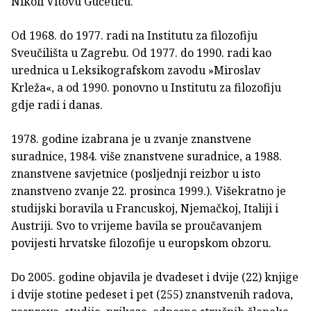
Nikoli Vitovu Gučetiću.
Od 1968. do 1977. radi na Institutu za filozofiju
Sveučilišta u Zagrebu. Od 1977. do 1990. radi kao
urednica u Leksikografskom zavodu »Miroslav
Krleža«, a od 1990. ponovno u Institutu za filozofiju
gdje radi i danas.
1978. godine izabrana je u zvanje znanstvene
suradnice, 1984. više znanstvene suradnice, a 1988.
znanstvene savjetnice (posljednji reizbor u isto
znanstveno zvanje 22. prosinca 1999.). Višekratno je
studijski boravila u Francuskoj, Njemačkoj, Italiji i
Austriji. Svo to vrijeme bavila se proučavanjem
povijesti hrvatske filozofije u europskom obzoru.
Do 2005. godine objavila je dvadeset i dvije (22) knjige
i dvije stotine pedeset i pet (255) znanstvenih radova,