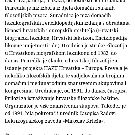
rasprava, studija, prikaza, odnosno stručnih članaka.
Priredila je niz izbora iz djela domaćih i stranih
filozofijskih pisaca. Suradnica je niza domaćih
leksikografskih i enciklopedijskih izdanja s obradama
ličnosti hrvatskih i europskih mislitelja (Hrvatski
biografski leksikon, Hrvatski leksikon, Enciklopedija
likovne umjetnosti i dr.). Urednica je struke Filozofija
u Hrvatskom biografskom leksikonu od 1983. do
danas. Priredila je članke o hrvatskoj filozofiji za
izdanje projekta HAZU Hrvatska – Europa. Prevela je
nekoliko filozofskih djela, te sudjelovala na brojnim
domaćim i međunarodnim znanstvenim skupovima i
kongresima. Urednica je, od 1991. do danas, časopisa
Prilozi za istraživanje hrvatske filozofske baštine.
Organizator je više znanstvenih skupova. Također je
od 1991. bila pokretač i urednik časopisa Radovi
Leksikografskog zavoda »Miroslav Krleža«.