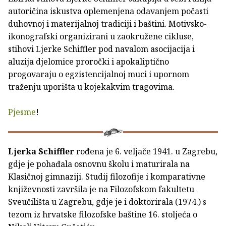
autoričina iskustva oplemenjena odavanjem počasti
duhovnoj i materijalnoj tradiciji i baštini. Motivsko-
ikonografski organizirani u zaokružene cikluse,
stihovi Ljerke Schiffler pod navalom asocijacija i
aluzija djelomice proročki i apokaliptično
progovaraju o egzistencijalnoj muci i upornom
traženju uporišta u kojekakvim tragovima.
Pjesme
!
Ljerka Schiffler
rođena je 6. veljače 1941. u Zagrebu,
gdje je pohađala osnovnu školu i maturirala na
Klasičnoj gimnaziji. Studij filozofije i komparativne
književnosti završila je na Filozofskom fakultetu
Sveučilišta u Zagrebu, gdje je i doktorirala (1974.) s
tezom iz hrvatske filozofske baštine 16. stoljeća o