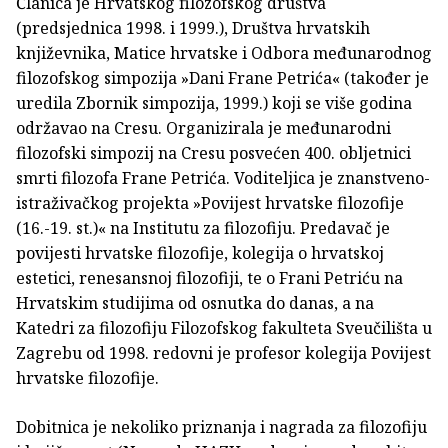
Članica je Hrvatskog filozofskog društva
(predsjednica 1998. i 1999.), Društva hrvatskih
književnika, Matice hrvatske i Odbora međunarodnog
filozofskog simpozija »Dani Frane Petrića« (također je
uredila Zbornik simpozija, 1999.) koji se više godina
održavao na Cresu. Organizirala je međunarodni
filozofski simpozij na Cresu posvećen 400. obljetnici
smrti filozofa Frane Petrića. Voditeljica je znanstveno-
istraživačkog projekta »Povijest hrvatske filozofije
(16.-19. st.)« na Institutu za filozofiju. Predavač je
povijesti hrvatske filozofije, kolegija o hrvatskoj
estetici, renesansnoj filozofiji, te o Frani Petriću na
Hrvatskim studijima od osnutka do danas, a na
Katedri za filozofiju Filozofskog fakulteta Sveučilišta u
Zagrebu od 1998. redovni je profesor kolegija Povijest
hrvatske filozofije.
Dobitnica je nekoliko priznanja i nagrada za filozofiju