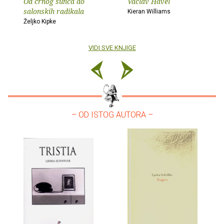
Od crnog sunca do
Václav Havel
salonskih radikala
Kieran Williams
Željko Kipke
VIDI SVE KNJIGE
– OD ISTOG AUTORA –