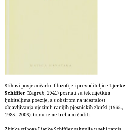
Stihovi povjesničarke filozofije i prevoditeljice
Ljerke
Schiffler
(Zagreb, 1941) poznati su tek rijetkim
ljubiteljima poezije, a s obzirom na učestalost
objavljivanja njezinih ranijih pjesničkih zbirki (1965.,
1985., 2006), tomu se ne treba ni čuditi.
Zbirka stihova Ljerke Schiffler sakuplja u sebi ranija