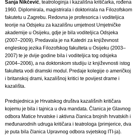
Sanja Nikčević
, teatrologinja i kazališna kritičarka, rođena
1960. Diplomirala, magistrirala i doktorirala na Filozofskom
fakutetu u Zagrebu. Redovna je profesorica i voditeljica
teorije na Odsjeku za kazališnu umjetnost Umjetničke
akademije u Osijeku, gdje je bila voditeljica Odsjeka
(2007‒2009). Predavala je na Katedri za književnost
engleskog jezika Filozofskog fakulteta u Osijeku (2003‒
2007) te je dvije godine bila i voditeljica tog odsjeka
(2004‒2006), a na doktorskom studiju iz književnosti istog
fakulteta vodi dramski modul. Predaje kolegije o američkoj
i britanskoj drami, kazališnoj kritici te povijest drame i
kazališta.
Predsjednica je Hrvatskog društva kazališnih kritičara
kojemu je bila i tajnica u dva mandata. Članica je Glavnog
odbora Matice hrvatske i aktivna članica brojnih hrvatskih i
međunarodnih udruga kritičara i teatrologa (primjerice, dva
je puta bila članica Upravnog odbora svjetskog ITI-ja).