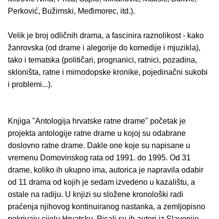
Perković, Bužimski, Međimorec, itd.).
Velik je broj odličnih drama, a fascinira raznolikost - kako
žanrovska (od drame i alegorije do komedije i mjuzikla),
tako i tematska (političari, prognanici, ratnici, pozadina,
skloništa, ratne i mirnodopske kronike, pojedinačni sukobi
i problemi...).
Knjiga "Antologija hrvatske ratne drame" početak je
projekta antologije ratne drame u kojoj su odabrane
doslovno ratne drame. Dakle one koje su napisane u
vremenu Domovinskog rata od 1991. do 1995. Od 31
drame, koliko ih ukupno ima, autorica je napravila odabir
od 11 drama od kojih je sedam izvedeno u kazalištu, a
ostale na radiju. U knjizi su složene kronološki radi
praćenja njihovog kontinuiranog nastanka, a zemljopisno
pokrivaju cijelu Hrvatsku. Pisali su ih autori iz Slavonije