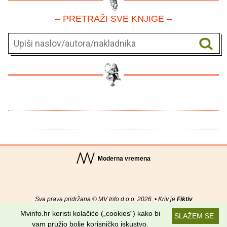
– PRETRAŽI SVE KNJIGE –
Moderna vremena
Sva prava pridržana © MV Info d.o.o. 2026. • Kriv je
Fiktiv
Mvinfo.hr koristi kolačiće („cookies“) kako bi
SLAŽEM SE
O nama
•
Pomoć
•
Uvjeti korištenja
•
RSS kanali
vam pružio bolje korisničko iskustvo.