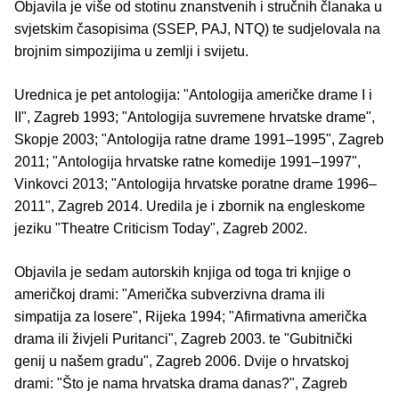
Objavila je više od stotinu znanstvenih i stručnih članaka u
svjetskim časopisima (SSEP, PAJ, NTQ) te sudjelovala na
brojnim simpozijima u zemlji i svijetu.
Urednica je pet antologija: "Antologija američke drame I i
II", Zagreb 1993; "Antologija suvremene hrvatske drame",
Skopje 2003; "Antologija ratne drame 1991‒1995", Zagreb
2011; "Antologija hrvatske ratne komedije 1991‒1997",
Vinkovci 2013; "Antologija hrvatske poratne drame 1996‒
2011", Zagreb 2014. Uredila je i zbornik na engleskome
jeziku "Theatre Criticism Today", Zagreb 2002.
Objavila je sedam autorskih knjiga od toga tri knjige o
američkoj drami: "Američka subverzivna drama ili
simpatija za losere", Rijeka 1994; "Afirmativna američka
drama ili živjeli Puritanci", Zagreb 2003. te "Gubitnički
genij u našem gradu", Zagreb 2006. Dvije o hrvatskoj
drami: "Što je nama hrvatska drama danas?", Zagreb