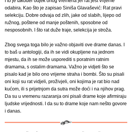
I to je također odjek onog vremena jer rat jest vrijeme
odabira. Kao što je zapisao Siniša Glavašević: Rat pravi
selekciju. Dobre odvaja od zlih, jake od slabih, lijepo od
ružnog, poštene od manje poštenih, sposobne od
nesposobnih. I što rat duže traje, selekcija je stroža.
Zbog svega toga bilo je važno objaviti ove drame danas. I
to baš u antologiji, da ih se vidi okupljene na jednom
mjestu, da ih se može usporediti s poratnim ratnim
dramama, s ostalim dramama. Važno je vidjeti što se
pisalo kad je bilo ono vrijeme straha i bombi. Što su pisali
oni koji su rat vidjeli, proživjeli, oni kojima je rat bio nad
kućom, ili s prijetnjom da sutra može doći i na njihov prag.
Da su u vremenu razaranja oni pisali drame koje afirmiraju
ljudske vrijednosti. I da su to drame koje nam nešto govore
i danas.