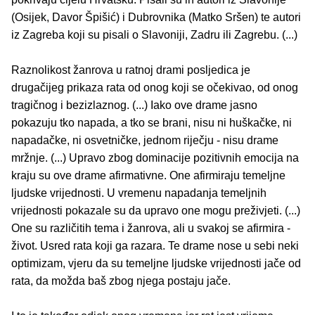
(Osijek, Davor Špišić) i Dubrovnika (Matko Sršen) te autori
iz Zagreba koji su pisali o Slavoniji, Zadru ili Zagrebu. (...)
Raznolikost žanrova u ratnoj drami posljedica je
drugačijeg prikaza rata od onog koji se očekivao, od onog
tragičnog i bezizlaznog. (...) Iako ove drame jasno
pokazuju tko napada, a tko se brani, nisu ni huškačke, ni
napadačke, ni osvetničke, jednom riječju - nisu drame
mržnje. (...) Upravo zbog dominacije pozitivnih emocija na
kraju su ove drame afirmativne. One afirmiraju temeljne
ljudske vrijednosti. U vremenu napadanja temeljnih
vrijednosti pokazale su da upravo one mogu preživjeti. (...)
One su različitih tema i žanrova, ali u svakoj se afirmira -
život. Usred rata koji ga razara. Te drame nose u sebi neki
optimizam, vjeru da su temeljne ljudske vrijednosti jače od
rata, da možda baš zbog njega postaju jače.