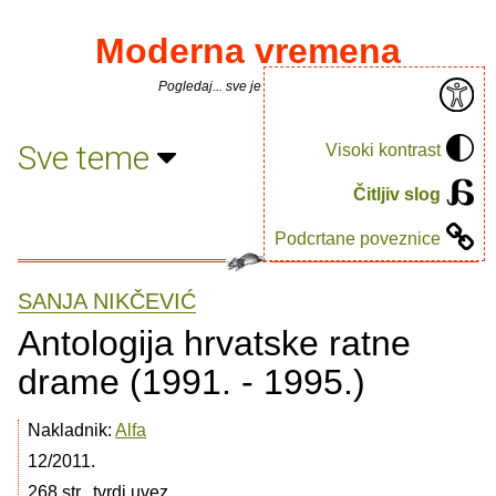
Moderna vremena
Pogledaj... sve je puno knjiga.
Sve teme
Visoki kontrast
Čitljiv slog
Podcrtane poveznice
SANJA NIKČEVIĆ
Antologija hrvatske ratne
drame (1991. - 1995.)
Nakladnik:
Alfa
12/2011.
268 str., tvrdi uvez