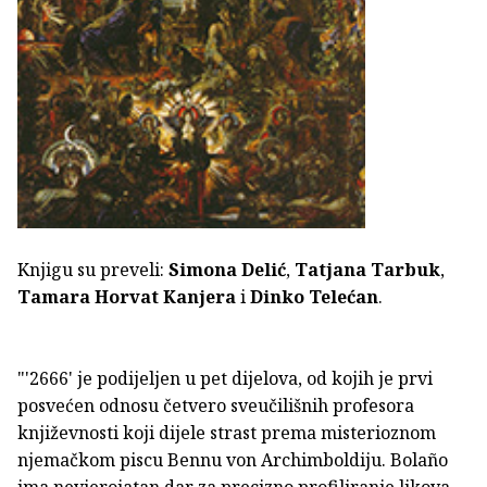
Knjigu su preveli:
Simona Delić
,
Tatjana Tarbuk
,
Tamara Horvat Kanjera
i
Dinko Telećan
.
"'2666' je podijeljen u pet dijelova, od kojih je prvi
posvećen odnosu četvero sveučilišnih profesora
književnosti koji dijele strast prema misterioznom
njemačkom piscu Bennu von Archimboldiju. Bolaño