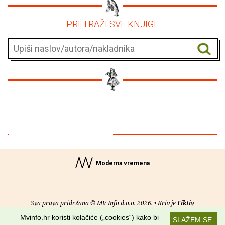
– PRETRAŽI SVE KNJIGE –
Moderna vremena
Sva prava pridržana © MV Info d.o.o. 2026. • Kriv je
Fiktiv
Mvinfo.hr koristi kolačiće („cookies“) kako bi
SLAŽEM SE
O nama
•
Pomoć
•
Uvjeti korištenja
•
RSS kanali