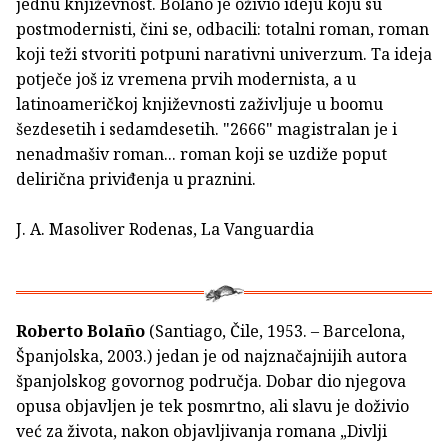
jednu književnost. Bolano je oživio ideju koju su
postmodernisti, čini se, odbacili: totalni roman, roman
koji teži stvoriti potpuni narativni univerzum. Ta ideja
potječe još iz vremena prvih modernista, a u
latinoameričkoj književnosti zaživljuje u boomu
šezdesetih i sedamdesetih. "2666" magistralan je i
nenadmašiv roman... roman koji se uzdiže poput
delirična priviđenja u praznini.
J. A. Masoliver Rodenas, La Vanguardia
Roberto Bolaño
(Santiago, Čile, 1953. – Barcelona,
Španjolska, 2003.) jedan je od najznačajnijih autora
španjolskog govornog područja. Dobar dio njegova
opusa objavljen je tek posmrtno, ali slavu je doživio
već za života, nakon objavljivanja romana „Divlji