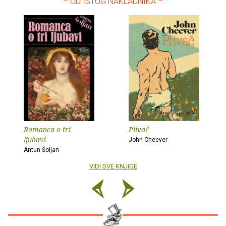
– OD ISTOG NAKLADNIKA –
Romanca o tri
Plivač
ljubavi
John Cheever
Antun Šoljan
VIDI SVE KNJIGE