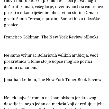
silovit tour de force (premda te riječi jedva mogu
dočarati zamah, višeglasje, inventivnost i srčanost ove
proze) o nikad riješenim ubojstvima stotina žena u
gradu Santa Teresa, u pustinji Sonori blizu teksaške
granice...
Francisco Goldman, The New York Review ofBooks
Ne samo vrhunac Bolariovih velikih ambicija, već i
prekretnica u tome što je uopće moguće postići
jednim romanom.
Jonathan Lethem, The New York Times Book Review
Ne tek najveći roman na španjolskom jeziku ovog
desetljeća, nego jedan od međaša koji određuju cijelu