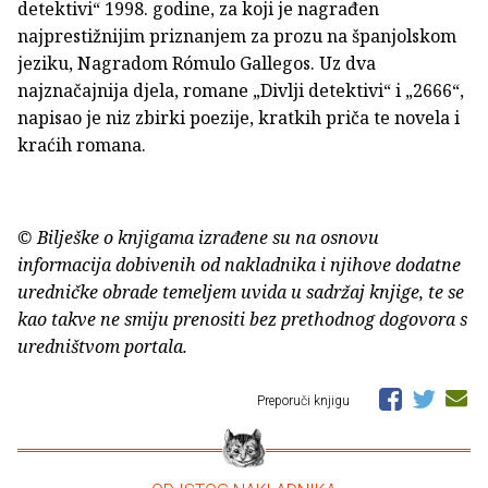
detektivi“ 1998. godine, za koji je nagrađen
najprestižnijim priznanjem za prozu na španjolskom
jeziku, Nagradom Rómulo Gallegos. Uz dva
najznačajnija djela, romane „Divlji detektivi“ i „2666“,
napisao je niz zbirki poezije, kratkih priča te novela i
kraćih romana.
© Bilješke o knjigama izrađene su na osnovu
informacija dobivenih od nakladnika i njihove dodatne
uredničke obrade temeljem uvida u sadržaj knjige, te se
kao takve ne smiju prenositi bez prethodnog dogovora s
uredništvom portala.
Preporuči knjigu