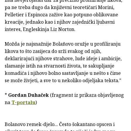
ima nevjerojatan dar za precizno profiliranje likova,
pa ne treba dugo da književni teoretičari Morini,
Pelletier i Espinoza zažive kao potpuno oblikovane
kreacije, jednako kao i njihov zajednički ljubavni
interes, Engleskinja Liz Norton.
Možda je najsnažnije Bolañovo oružje u profiliranju
likova to što zasijeca do srži svakog od njih,
deklarirajući njihove strahove, lude ideje i ambicije,
slamanje istih na stvarnosti života, te sakupljanje
komadića i njihovo bolno sastavljanje u nešto s čime
se može živjeti, a sve to u nekoliko odjeljaka teksta."
*
Gordan Duhaček
(fragment iz prikaza objavljenog
na
T-portalu
)
Bolanovo remek-djelo... Često šokantano opscen i