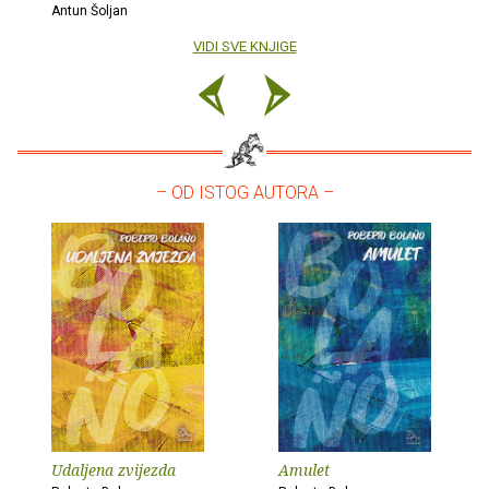
Antun Šoljan
VIDI SVE KNJIGE
– OD ISTOG AUTORA –
Udaljena zvijezda
Amulet