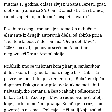
mu ima 17 godina, odlaze živjeti u Santa Teresu, grad
u blizini granice sa SAD-om. Osamsto tisuća stranica,
suludi zaplet koji nitko neće uspjeti shvatiti."
Posebnost ovoga romana je u tome što uključuje
elemente iz drugih autorovih djela, od zbirke priča
"Telefonski pozivi" do romana "Divlji detektivi" i
"2666" pa ovdje ponovno srećemo Amalfitana,
njegovu kći Rosu i Arcimboldija.
Približili smo se vizionarskom pisanju, sanjarskom,
delirijskom, fragmentarnom, moglo bi se čak reći
privremenom. U toj privremenosti je Bolañov ključni
doprinos. Dok ga autor piše, svršetak ne može biti
najvažniji dio romana, a često čak nije odlučeno ni
kakav će biti. Važno je aktivno sudjelovanje čitatelja
koje je istodobno činu pisanja. Bolaño je to razjasnio
govoreći o naslovu: "Policajac je čitatelj koji uzalud