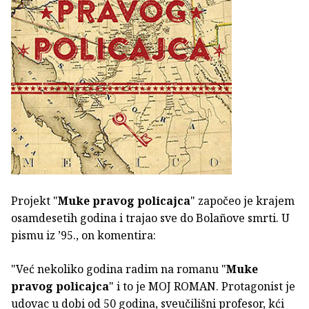
Projekt "
Muke pravog policajca
" započeo je krajem
osamdesetih godina i trajao sve do Bolañove smrti. U
pismu iz ’95., on komentira:
"Već nekoliko godina radim na romanu "
Muke
pravog policajca
" i to je MOJ ROMAN. Protagonist je
udovac u dobi od 50 godina, sveučilišni profesor, kći