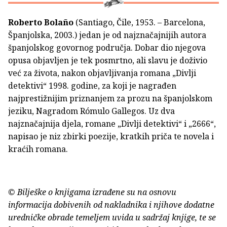
Roberto Bolaño
(Santiago, Čile, 1953. – Barcelona,
Španjolska, 2003.) jedan je od najznačajnijih autora
španjolskog govornog područja. Dobar dio njegova
opusa objavljen je tek posmrtno, ali slavu je doživio
već za života, nakon objavljivanja romana „Divlji
detektivi“ 1998. godine, za koji je nagrađen
najprestižnijim priznanjem za prozu na španjolskom
jeziku, Nagradom Rómulo Gallegos. Uz dva
najznačajnija djela, romane „Divlji detektivi“ i „2666“,
napisao je niz zbirki poezije, kratkih priča te novela i
kraćih romana.
© Bilješke o knjigama izrađene su na osnovu
informacija dobivenih od nakladnika i njihove dodatne
uredničke obrade temeljem uvida u sadržaj knjige, te se