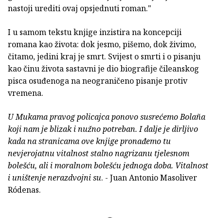
nastoji urediti ovaj opsjednuti roman."
I u samom tekstu knjige inzistira na koncepciji
romana kao života: dok jesmo, pišemo, dok živimo,
čitamo, jedini kraj je smrt. Svijest o smrti i o pisanju
kao činu života sastavni je dio biografije čileanskog
pisca osuđenoga na neograničeno pisanje protiv
vremena.
U Mukama pravog policajca ponovo susrećemo Bolaña
koji nam je blizak i nužno potreban. I dalje je dirljivo
kada na stranicama ove knjige pronađemo tu
nevjerojatnu vitalnost stalno nagrizanu tjelesnom
bolešću, ali i moralnom bolešću jednoga doba. Vitalnost
i uništenje nerazdvojni su
. - Juan Antonio Masoliver
Ródenas.