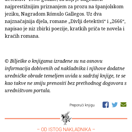
najprestižnijim priznanjem za prozu na španjolskom
jeziku, Nagradom Rómulo Gallegos. Uz dva
najznačajnija djela, romane „Divlji detektivi“ i „2666“,
napisao je niz zbirki poezije, kratkih priča te novela i
kraćih romana.
© Bilješke o knjigama izrađene su na osnovu
informacija dobivenih od nakladnika i njihove dodatne
uredničke obrade temeljem uvida u sadržaj knjige, te se
kao takve ne smiju prenositi bez prethodnog dogovora s
uredništvom portala.
Preporuči knjigu
– OD ISTOG NAKLADNIKA –