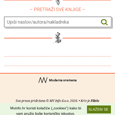
– PRETRAŽI SVE KNJIGE –
Moderna vremena
Sva prava pridržana © MV Info d.o.o. 2026. • Kriv je
Fiktiv
Mvinfo.hr koristi kolačiće („cookies“) kako bi
SLAŽEM SE
O nama
•
Pomoć
•
Uvjeti korištenja
•
RSS kanali
vam pružio bolje korisničko iskustvo.