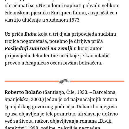
obračunati se s Nerudom i napisati pohvalu velikom
čileanskom pjesniku Enriqueu Lihnu, a ispričat će i
vlastito uhićenje u studenom 1973.
Uz priču
Buba
koja u tri djela pripovijeda sudbinu
trojice nogometaša, posebno je dirljiva priča
Posljednji sumraci na zemlji
u kojoj autor
pripovijeda dekadentne noći koje je kao mladić
proveo u Acapulcu s ocem bivšim boksačem.
Roberto Bolaño
(Santiago, Čile, 1953. – Barcelona,
Španjolska, 2003.) jedan je od najznačajnijih autora
španjolskog govornog područja. Dobar dio njegova
opusa objavljen je tek posmrtno, ali slavu je doživio
već za života, nakon objavljivanja romana „Divlji
detektivi“ 1998. godine, za koji je nagrađen