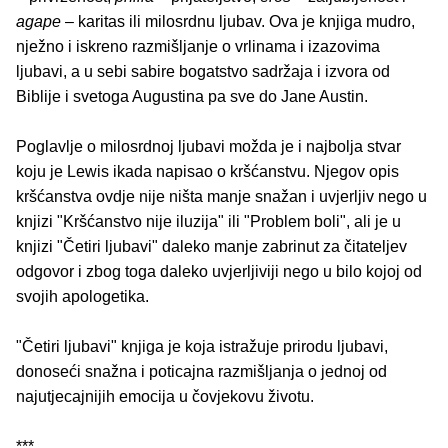
agape
– karitas ili milosrdnu ljubav. Ova je knjiga mudro,
nježno i iskreno razmišljanje o vrlinama i izazovima
ljubavi, a u sebi sabire bogatstvo sadržaja i izvora od
Biblije i svetoga Augustina pa sve do Jane Austin.
Poglavlje o milosrdnoj ljubavi možda je i najbolja stvar
koju je Lewis ikada napisao o kršćanstvu. Njegov opis
kršćanstva ovdje nije ništa manje snažan i uvjerljiv nego u
knjizi "Kršćanstvo nije iluzija" ili "Problem boli", ali je u
knjizi "Četiri ljubavi" daleko manje zabrinut za čitateljev
odgovor i zbog toga daleko uvjerljiviji nego u bilo kojoj od
svojih apologetika.
"Četiri ljubavi" knjiga je koja istražuje prirodu ljubavi,
donoseći snažna i poticajna razmišljanja o jednoj od
najutjecajnijih emocija u čovjekovu životu.
***