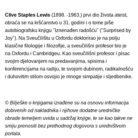
Clive Staples Lewis
(1898. -1963.) prvi dio života ateist,
obraća se na kršćanstvo u 31. godini i o tome piše
autobiografsku knjigu "Iznenađen radošću" ("Surprised by
Joy"). Na Sveučilištu u Oxfordu doktorirao je na polju
klasične filologije i filozofije, a sveučilišni profesor bio je
na Oxfordu i Cambridgeu. Kao sveučilišni profesor i pisac
svojim djelovanjem na predavanjima, spisima i
konferencijama na radiju, te svojom dubinom, radikalnošću
i duhovitim stilom osvojio je mnoge simpatije i sljedbenike.
© Bilješke o knjigama izrađene su na osnovu informacija
dobivenih od nakladnika i njihove dodatne uredničke
obrade temeljem uvida u sadržaj knjige, te se kao takve ne
smiju prenositi bez prethodnog dogovora s uredništvom
portala.