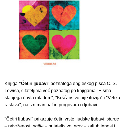
Knjiga
"Četiri ljubavi
" poznatoga engleskog pisca C. S.
Lewisa, čitateljima već poznatog po knjigama "Pisma
starijega đavla mlađem", "Kršćanstvo nije iluzija" i "Velika
rastava", na izniman način progovara o ljubavi.
"Četiri ljubavi" prikazuje četiri vrste ljudske ljubavi:
storge
– privrženost,
philia
– prijateljstvo,
eros
– zaljubljenost i