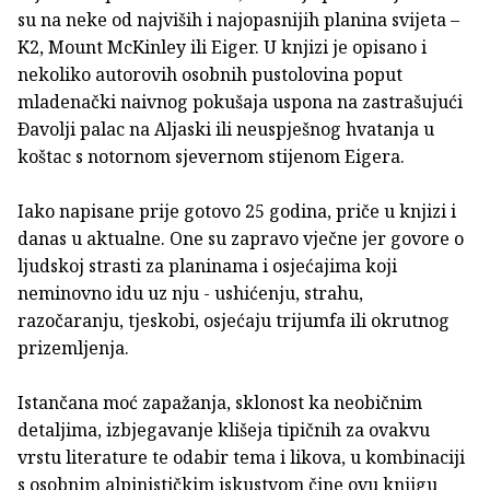
su na neke od najviših i najopasnijih planina svijeta –
K2, Mount McKinley ili Eiger. U knjizi je opisano i
nekoliko autorovih osobnih pustolovina poput
mladenački naivnog pokušaja uspona na zastrašujući
Ðavolji palac na Aljaski ili neuspješnog hvatanja u
koštac s notornom sjevernom stijenom Eigera.
Iako napisane prije gotovo 25 godina, priče u knjizi i
danas u aktualne. One su zapravo vječne jer govore o
ljudskoj strasti za planinama i osjećajima koji
neminovno idu uz nju - ushićenju, strahu,
razočaranju, tjeskobi, osjećaju trijumfa ili okrutnog
prizemljenja.
Istančana moć zapažanja, sklonost ka neobičnim
detaljima, izbjegavanje klišeja tipičnih za ovakvu
vrstu literature te odabir tema i likova, u kombinaciji
s osobnim alpinističkim iskustvom čine ovu knjigu