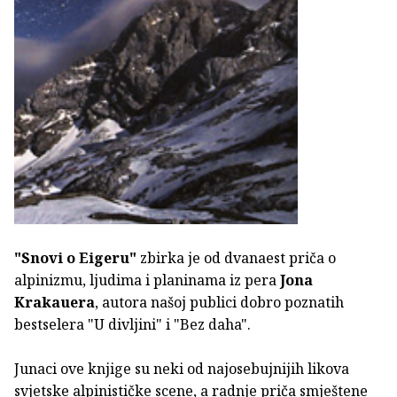
"Snovi o Eigeru"
zbirka je od dvanaest priča o
alpinizmu, ljudima i planinama iz pera
Jona
Krakauera
, autora našoj publici dobro poznatih
bestselera "U divljini" i "Bez daha".
Junaci ove knjige su neki od najosebujnijih likova
svjetske alpinističke scene, a radnje priča smještene