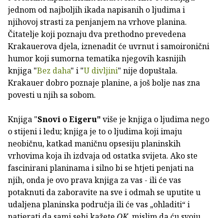
jednom od najboljih ikada napisanih o ljudima i
njihovoj strasti za penjanjem na vrhove planina.
Čitatelje koji poznaju dva prethodno prevedena
Krakauerova djela, iznenadit će uvrnut i samoironični
humor koji sumorna tematika njegovih kasnijih
knjiga "
Bez daha
" i "
U divljini
" nije dopuštala.
Krakauer dobro poznaje planine, a još bolje nas zna
povesti u njih sa sobom.
Knjiga "
Snovi o Eigeru"
više je knjiga o ljudima nego
o stijeni i ledu; knjiga je to o ljudima koji imaju
neobičnu, katkad maničnu opsesiju planinskih
vrhovima koja ih izdvaja od ostatka svijeta. Ako ste
fascinirani planinama i silno bi se htjeti penjati na
njih, onda je ovo prava knjiga za vas - ili će vas
potaknuti da zaboravite na sve i odmah se uputite u
udaljena planinska područja ili će vas „ohladiti“ i
natjerati da sami sebi kažete
OK
, mislim da ću svoju