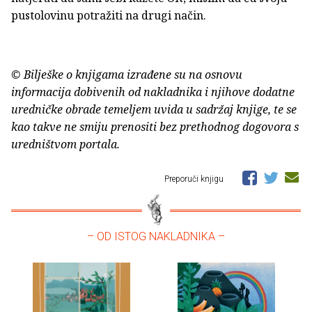
pustolovinu potražiti na drugi način.
© Bilješke o knjigama izrađene su na osnovu
informacija dobivenih od nakladnika i njihove dodatne
uredničke obrade temeljem uvida u sadržaj knjige, te se
kao takve ne smiju prenositi bez prethodnog dogovora s
uredništvom portala.
Preporuči knjigu
– OD ISTOG NAKLADNIKA –