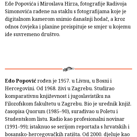
Ede Popovića i Miroslava Hirza, fotografije Radivoja
Simonovića rađene na staklu s fotografijama koje je
digitalnom kamerom snimio današnji hodač, a kroz
odnos čovjeka i planine preispituje se smjer u kojemu
ide suvremeno društvo.
Edo Popović
rođen je 1957. u Livnu, u Bosni i
Hercegovini. Od 1968. živi u Zagrebu. Studirao
komparativnu književnost i jugoslavistiku na
Filozofskom fakultetu u Zagrebu. Bio je urednik knjiž.
časopisa Quorum (1985–90), surađivao u Poletu i
Studentskom listu. Radio kao profesionalni novinar
(1991–99); istaknuo se serijom reportaža s hrvatskih i
bosansko-hercegovačkih ratišta. Od 2000. djeluje kao