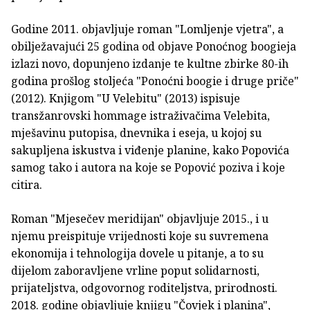
Godine 2011. objavljuje roman "Lomljenje vjetra", a
obilježavajući 25 godina od objave Ponoćnog boogieja
izlazi novo, dopunjeno izdanje te kultne zbirke 80-ih
godina prošlog stoljeća "Ponoćni boogie i druge priče"
(2012). Knjigom "U Velebitu" (2013) ispisuje
transžanrovski hommage istraživačima Velebita,
mješavinu putopisa, dnevnika i eseja, u kojoj su
sakupljena iskustva i viđenje planine, kako Popovića
samog tako i autora na koje se Popović poziva i koje
citira.
Roman "Mjesečev meridijan" objavljuje 2015., i u
njemu preispituje vrijednosti koje su suvremena
ekonomija i tehnologija dovele u pitanje, a to su
dijelom zaboravljene vrline poput solidarnosti,
prijateljstva, odgovornog roditeljstva, prirodnosti.
2018. godine objavljuje knjigu "Čovjek i planina",