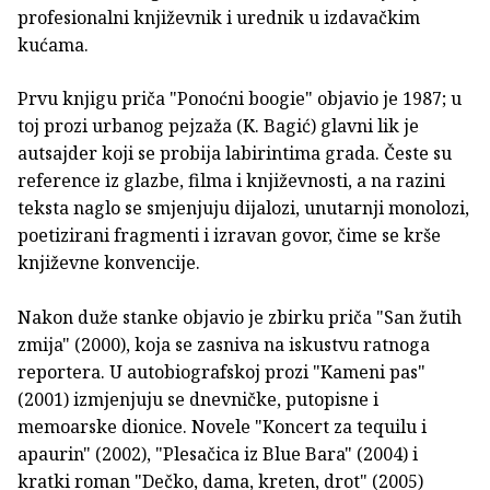
profesionalni književnik i urednik u izdavačkim
kućama.
Prvu knjigu priča "Ponoćni boogie" objavio je 1987; u
toj prozi urbanog pejzaža (K. Bagić) glavni lik je
autsajder koji se probija labirintima grada. Česte su
reference iz glazbe, filma i književnosti, a na razini
teksta naglo se smjenjuju dijalozi, unutarnji monolozi,
poetizirani fragmenti i izravan govor, čime se krše
književne konvencije.
Nakon duže stanke objavio je zbirku priča "San žutih
zmija" (2000), koja se zasniva na iskustvu ratnoga
reportera. U autobiografskoj prozi "Kameni pas"
(2001) izmjenjuju se dnevničke, putopisne i
memoarske dionice. Novele "Koncert za tequilu i
apaurin" (2002), "Plesačica iz Blue Bara" (2004) i
kratki roman "Dečko, dama, kreten, drot" (2005)