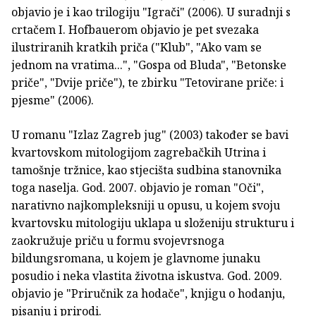
objavio je i kao trilogiju "Igrači" (2006). U suradnji s
crtačem I. Hofbauerom objavio je pet svezaka
ilustriranih kratkih priča ("Klub", "Ako vam se
jednom na vratima...", "Gospa od Bluda", "Betonske
priče", "Dvije priče"), te zbirku "Tetovirane priče: i
pjesme" (2006).
U romanu "Izlaz Zagreb jug" (2003) također se bavi
kvartovskom mitologijom zagrebačkih Utrina i
tamošnje tržnice, kao stjecišta sudbina stanovnika
toga naselja. God. 2007. objavio je roman "Oči",
narativno najkompleksniji u opusu, u kojem svoju
kvartovsku mitologiju uklapa u složeniju strukturu i
zaokružuje priču u formu svojevrsnoga
bildungsromana, u kojem je glavnome junaku
posudio i neka vlastita životna iskustva. God. 2009.
objavio je "Priručnik za hodače", knjigu o hodanju,
pisanju i prirodi.