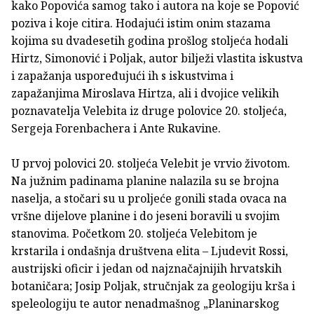
kako Popovića samog tako i autora na koje se Popović
poziva i koje citira. Hodajući istim onim stazama
kojima su dvadesetih godina prošlog stoljeća hodali
Hirtz, Simonović i Poljak, autor bilježi vlastita iskustva
i zapažanja uspoređujući ih s iskustvima i
zapažanjima Miroslava Hirtza, ali i dvojice velikih
poznavatelja Velebita iz druge polovice 20. stoljeća,
Sergeja Forenbachera i Ante Rukavine.
U prvoj polovici 20. stoljeća Velebit je vrvio životom.
Na južnim padinama planine nalazila su se brojna
naselja, a stočari su u proljeće gonili stada ovaca na
vršne dijelove planine i do jeseni boravili u svojim
stanovima. Početkom 20. stoljeća Velebitom je
krstarila i ondašnja društvena elita – Ljudevit Rossi,
austrijski oficir i jedan od najznačajnijih hrvatskih
botaničara; Josip Poljak, stručnjak za geologiju krša i
speleologiju te autor nenadmašnog „Planinarskog