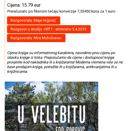
Cijena: 15.79 eur
Preračunato po fiksnom tečaju konverzije 7,53450 kuna za 1 euro
Razgovorala: Maja Hrgović.
Razgovor u studiju. HRT1 - emitirano 5.4.2013.
Razgovorala: Mira Muhoberac.
Cijene knjiga su informativnog karaktera, navodimo prvu cijenu po
izlasku knjige iz tiska. Preporučamo da cijene i dostupnost knjiga
provjerite kod nakladnika ili u knjižarama! Moderna vremena više se ne
bave prodajom knjiga, potražite ih u knjižarama, antikvarijatima ili u
knjižnicama.