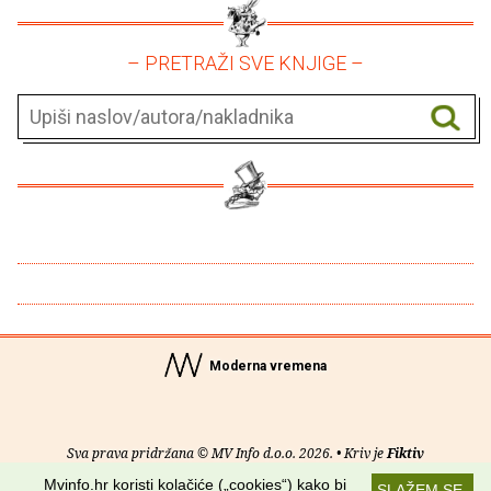
– PRETRAŽI SVE KNJIGE –
Moderna vremena
Sva prava pridržana © MV Info d.o.o. 2026. • Kriv je
Fiktiv
Mvinfo.hr koristi kolačiće („cookies“) kako bi
SLAŽEM SE