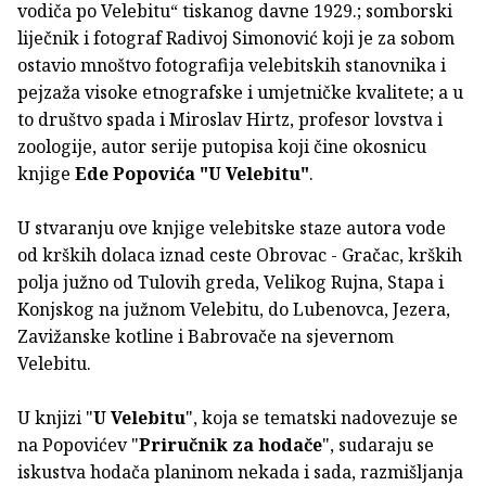
vodiča po Velebitu“ tiskanog davne 1929.; somborski
liječnik i fotograf Radivoj Simonović koji je za sobom
ostavio mnoštvo fotografija velebitskih stanovnika i
pejzaža visoke etnografske i umjetničke kvalitete; a u
to društvo spada i Miroslav Hirtz, profesor lovstva i
zoologije, autor serije putopisa koji čine okosnicu
knjige
Ede Popovića "U Velebitu"
.
U stvaranju ove knjige velebitske staze autora vode
od krških dolaca iznad ceste Obrovac - Gračac, krških
polja južno od Tulovih greda, Velikog Rujna, Stapa i
Konjskog na južnom Velebitu, do Lubenovca, Jezera,
Zavižanske kotline i Babrovače na sjevernom
Velebitu.
U knjizi "
U Velebitu
", koja se tematski nadovezuje se
na Popovićev "
Priručnik za hodače
", sudaraju se
iskustva hodača planinom nekada i sada, razmišljanja