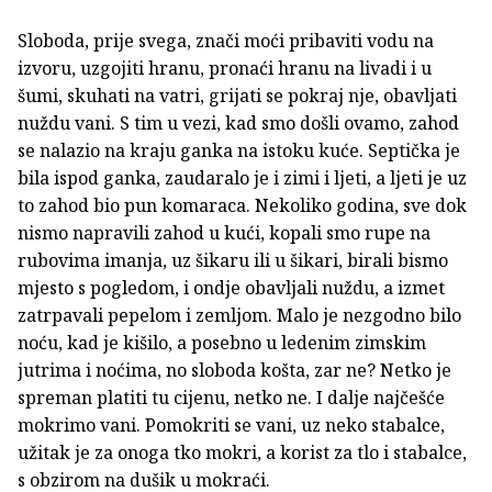
Sloboda, prije svega, znači moći pribaviti vodu na
izvoru, uzgojiti hranu, pronaći hranu na livadi i u
šumi, skuhati na vatri, grijati se pokraj nje, obavljati
nuždu vani. S tim u vezi, kad smo došli ovamo, zahod
se nalazio na kraju ganka na istoku kuće. Septička je
bila ispod ganka, zaudaralo je i zimi i ljeti, a ljeti je uz
to zahod bio pun komaraca. Nekoliko godina, sve dok
nismo napravili zahod u kući, kopali smo rupe na
rubovima imanja, uz šikaru ili u šikari, birali bismo
mjesto s pogledom, i ondje obavljali nuždu, a izmet
zatrpavali pepelom i zemljom. Malo je nezgodno bilo
noću, kad je kišilo, a posebno u ledenim zimskim
jutrima i noćima, no sloboda košta, zar ne? Netko je
spreman platiti tu cijenu, netko ne. I dalje najčešće
mokrimo vani. Pomokriti se vani, uz neko stabalce,
užitak je za onoga tko mokri, a korist za tlo i stabalce,
s obzirom na dušik u mokraći.