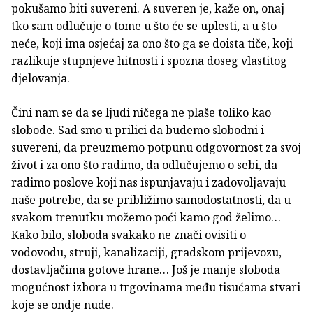
pokušamo biti suvereni. A suveren je, kaže on, onaj
tko sam odlučuje o tome u što će se uplesti, a u što
neće, koji ima osjećaj za ono što ga se doista tiče, koji
razlikuje stupnjeve hitnosti i spozna doseg vlastitog
djelovanja.
Čini nam se da se ljudi ničega ne plaše toliko kao
slobode. Sad smo u prilici da budemo slobodni i
suvereni, da preuzmemo potpunu odgovornost za svoj
život i za ono što radimo, da odlučujemo o sebi, da
radimo poslove koji nas ispunjavaju i zadovoljavaju
naše potrebe, da se približimo samodostatnosti, da u
svakom trenutku možemo poći kamo god želimo…
Kako bilo, sloboda svakako ne znači ovisiti o
vodovodu, struji, kanalizaciji, gradskom prijevozu,
dostavljačima gotove hrane… Još je manje sloboda
mogućnost izbora u trgovinama među tisućama stvari
koje se ondje nude.