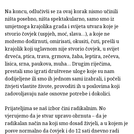
Na koncu, odlučivši se za ovaj korak nismo učinili
ništa posebno, ništa spektakularno, samo smo iz
umjetnoga krajolika grada i svijeta utvara koje je
stvorio čovjek (uspjeh, moć, slava…), a koje ne
možemo dodirnuti, omirisati, okusiti, čuti, prešli u
krajolik koji uglavnom nije stvorio čovjek, u svijet
drveća, ptica, trava, grmova, žaba, leptira, zečeva,
lisica, srna, paukova, muha… Drugim riječima,
prestali smo igrati društvene uloge koje su nam
dodijeljene ili smo ih jednom sami izabrali, i počeli
živjeti vlastite živote, provoditi ih u poslovima koji
zadovoljavaju naše osnovne potrebe i dokolici.
Prijateljima se naš izbor čini radikalnim. No
vjerujemo da je stvar upravo obrnuta – da je
radikalan način na koji smo dosad živjeli, a u kojem je
posve normalno da čovjek i do 12 sati dnevno radi