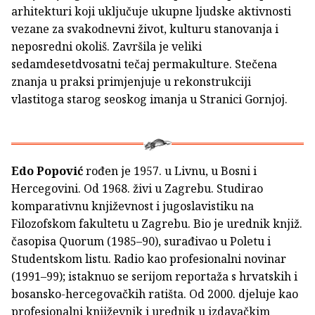
arhitekturi koji uključuje ukupne ljudske aktivnosti
vezane za svakodnevni život, kulturu stanovanja i
neposredni okoliš. Završila je veliki
sedamdesetdvosatni tečaj permakulture. Stečena
znanja u praksi primjenjuje u rekonstrukciji
vlastitoga starog seoskog imanja u Stranici Gornjoj.
Edo Popović
rođen je 1957. u Livnu, u Bosni i
Hercegovini. Od 1968. živi u Zagrebu. Studirao
komparativnu književnost i jugoslavistiku na
Filozofskom fakultetu u Zagrebu. Bio je urednik knjiž.
časopisa Quorum (1985–90), surađivao u Poletu i
Studentskom listu. Radio kao profesionalni novinar
(1991–99); istaknuo se serijom reportaža s hrvatskih i
bosansko-hercegovačkih ratišta. Od 2000. djeluje kao
profesionalni književnik i urednik u izdavačkim