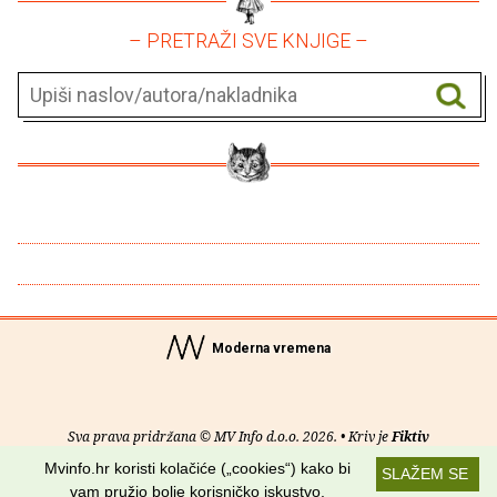
– PRETRAŽI SVE KNJIGE –
Moderna vremena
Sva prava pridržana © MV Info d.o.o. 2026. • Kriv je
Fiktiv
Mvinfo.hr koristi kolačiće („cookies“) kako bi
SLAŽEM SE
O nama
•
Pomoć
•
Uvjeti korištenja
•
RSS kanali
vam pružio bolje korisničko iskustvo.