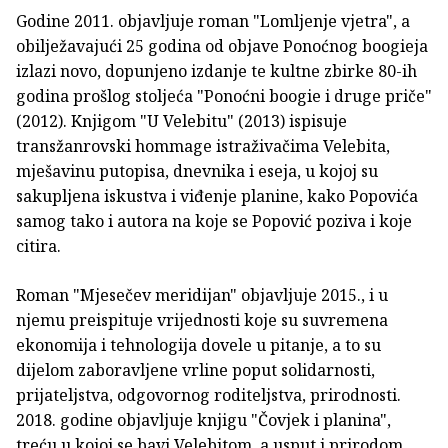
Godine 2011. objavljuje roman "Lomljenje vjetra", a
obilježavajući 25 godina od objave Ponoćnog boogieja
izlazi novo, dopunjeno izdanje te kultne zbirke 80-ih
godina prošlog stoljeća "Ponoćni boogie i druge priče"
(2012). Knjigom "U Velebitu" (2013) ispisuje
transžanrovski hommage istraživačima Velebita,
mješavinu putopisa, dnevnika i eseja, u kojoj su
sakupljena iskustva i viđenje planine, kako Popovića
samog tako i autora na koje se Popović poziva i koje
citira.
Roman "Mjesečev meridijan" objavljuje 2015., i u
njemu preispituje vrijednosti koje su suvremena
ekonomija i tehnologija dovele u pitanje, a to su
dijelom zaboravljene vrline poput solidarnosti,
prijateljstva, odgovornog roditeljstva, prirodnosti.
2018. godine objavljuje knjigu "Čovjek i planina",
treću u kojoj se bavi Velebitom, a usput i prirodom,