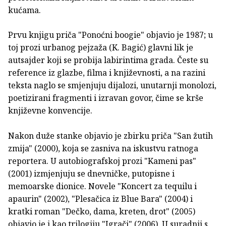
kućama.
Prvu knjigu priča "Ponoćni boogie" objavio je 1987; u
toj prozi urbanog pejzaža (K. Bagić) glavni lik je
autsajder koji se probija labirintima grada. Česte su
reference iz glazbe, filma i književnosti, a na razini
teksta naglo se smjenjuju dijalozi, unutarnji monolozi,
poetizirani fragmenti i izravan govor, čime se krše
književne konvencije.
Nakon duže stanke objavio je zbirku priča "San žutih
zmija" (2000), koja se zasniva na iskustvu ratnoga
reportera. U autobiografskoj prozi "Kameni pas"
(2001) izmjenjuju se dnevničke, putopisne i
memoarske dionice. Novele "Koncert za tequilu i
apaurin" (2002), "Plesačica iz Blue Bara" (2004) i
kratki roman "Dečko, dama, kreten, drot" (2005)
objavio je i kao trilogiju "Igrači" (2006). U suradnji s