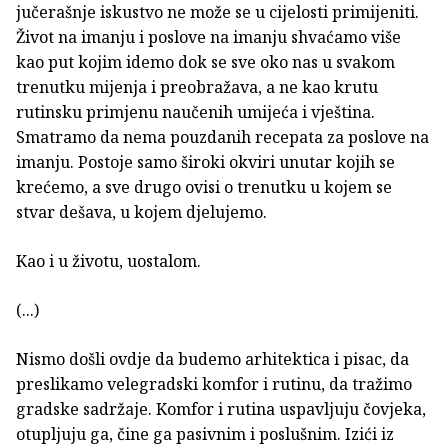
jučerašnje iskustvo ne može se u cijelosti primijeniti.
Život na imanju i poslove na imanju shvaćamo više
kao put kojim idemo dok se sve oko nas u svakom
trenutku mijenja i preobražava, a ne kao krutu
rutinsku primjenu naučenih umijeća i vještina.
Smatramo da nema pouzdanih recepata za poslove na
imanju. Postoje samo široki okviri unutar kojih se
krećemo, a sve drugo ovisi o trenutku u kojem se
stvar dešava, u kojem djelujemo.
Kao i u životu, uostalom.
(...)
Nismo došli ovdje da budemo arhitektica i pisac, da
preslikamo velegradski komfor i rutinu, da tražimo
gradske sadržaje. Komfor i rutina uspavljuju čovjeka,
otupljuju ga, čine ga pasivnim i poslušnim. Izići iz