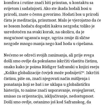
komfora i rutine znači biti prisutan, u kontaktu sa
svijetom i sadašnjosti. Ako ste ikada hodali bosi u
prirodi, znate o čemu govorimo. Hodati bos u prirodi
čista je meditacija, prisutnost. Malo je vjerojatno da će
se bosom hodaču dogoditi kakva nezgoda; toliko je
usredotočen na svaki korak, na okolicu, da je
mogućnost uganuća noge, ugriza zmije ili slične
nezgode mnogo manja nego kad hoda u cipelama.
Nećemo se odreći svojih zanimanja, ali prije svega
došli smo ovdje da pokušamo iskrčiti vlastitu čistinu,
onako kako je poima Rüdiger Safranski u knjizi eseju
„Koliko globalizacije čovjek može podnijeti?“. Iskrčiti
čistinu, piše on, znači njegovati način mišljenja i
ponašanja koji se baš i ne uklapa u globalističku
histeriju, to naime znači usporavanje, svojeglavost,
smisao za orijentaciju, isključivanje, nedostupnost.
Došli smo ovdje, ostanimo još kod Safranskog, da