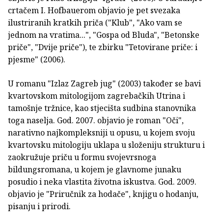
crtačem I. Hofbauerom objavio je pet svezaka
ilustriranih kratkih priča ("Klub", "Ako vam se
jednom na vratima...", "Gospa od Bluda", "Betonske
priče", "Dvije priče"), te zbirku "Tetovirane priče: i
pjesme" (2006).
U romanu "Izlaz Zagreb jug" (2003) također se bavi
kvartovskom mitologijom zagrebačkih Utrina i
tamošnje tržnice, kao stjecišta sudbina stanovnika
toga naselja. God. 2007. objavio je roman "Oči",
narativno najkompleksniji u opusu, u kojem svoju
kvartovsku mitologiju uklapa u složeniju strukturu i
zaokružuje priču u formu svojevrsnoga
bildungsromana, u kojem je glavnome junaku
posudio i neka vlastita životna iskustva. God. 2009.
objavio je "Priručnik za hodače", knjigu o hodanju,
pisanju i prirodi.