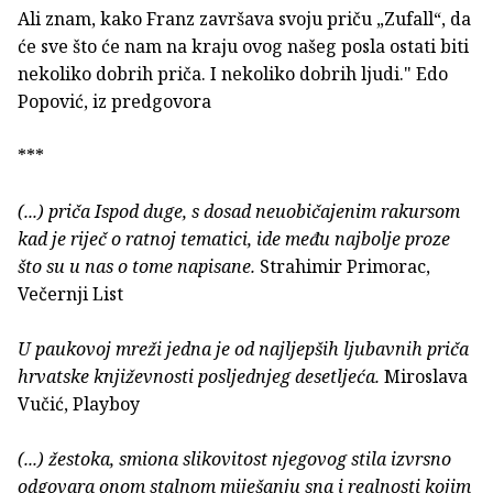
Ali znam, kako Franz završava svoju priču „Zufall“, da
će sve što će nam na kraju ovog našeg posla ostati biti
nekoliko dobrih priča. I nekoliko dobrih ljudi." Edo
Popović, iz predgovora
***
(...) priča Ispod duge, s dosad neuobičajenim rakursom
kad je riječ o ratnoj tematici, ide među najbolje proze
što su u nas o tome napisane.
Strahimir Primorac,
Večernji List
U paukovoj mreži jedna je od najljepših ljubavnih priča
hrvatske književnosti posljednjeg desetljeća.
Miroslava
Vučić, Playboy
(...) žestoka, smiona slikovitost njegovog stila izvrsno
odgovara onom stalnom miješanju sna i realnosti kojim