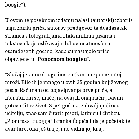
boogie").
U ovom se posebnom izdanju nalazi (autorski) izbor iz
triju zbirki priča, autorov predgovor te dvadesetak
stranica s fotografijama i faksimilima pisama i
tekstova koje oslikavaju duhovnu atmosferu
osamdesetih godina, kada su nastajale priče
objavljene u "
Ponoćnom boogieu
".
"Slučaj je samo drugo ime za čvor na spomenutoj
mreži. Bilo ih je mnogo u ovih 35 godina književnog
posla. Računam od objavljivanja prve priče, a
literaturom se, inače, na ovaj ili onaj način, bavim
gotovo čitav život. S pet godina, zahvaljujući ocu
učitelju, znao sam čitati i pisati, latinicu i ćirilicu.
„Pionirska trilogija“ Branka Ćopića bila je početak te
avanture, ona još traje, i ne vidim joj kraj.