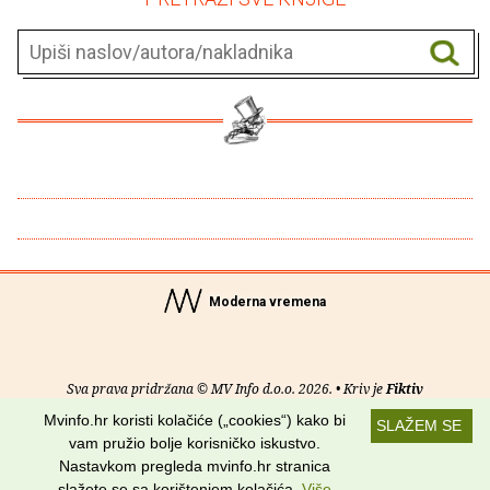
Moderna vremena
Sva prava pridržana © MV Info d.o.o. 2026. • Kriv je
Fiktiv
Mvinfo.hr koristi kolačiće („cookies“) kako bi
SLAŽEM SE
O nama
•
Pomoć
•
Uvjeti korištenja
•
RSS kanali
vam pružio bolje korisničko iskustvo.
Nastavkom pregleda mvinfo.hr stranica
Potraži nas na:
slažete se sa korištenjem kolačića.
Više