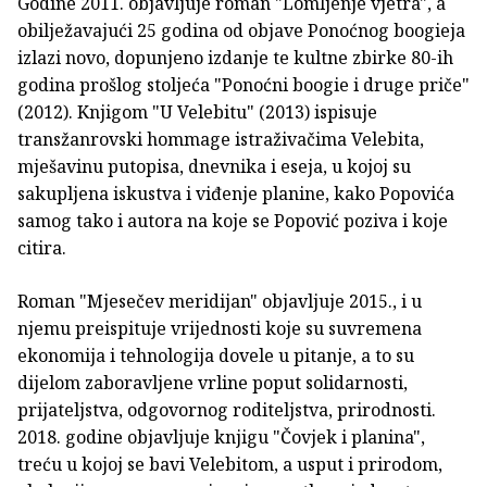
Godine 2011. objavljuje roman "Lomljenje vjetra", a
obilježavajući 25 godina od objave Ponoćnog boogieja
izlazi novo, dopunjeno izdanje te kultne zbirke 80-ih
godina prošlog stoljeća "Ponoćni boogie i druge priče"
(2012). Knjigom "U Velebitu" (2013) ispisuje
transžanrovski hommage istraživačima Velebita,
mješavinu putopisa, dnevnika i eseja, u kojoj su
sakupljena iskustva i viđenje planine, kako Popovića
samog tako i autora na koje se Popović poziva i koje
citira.
Roman "Mjesečev meridijan" objavljuje 2015., i u
njemu preispituje vrijednosti koje su suvremena
ekonomija i tehnologija dovele u pitanje, a to su
dijelom zaboravljene vrline poput solidarnosti,
prijateljstva, odgovornog roditeljstva, prirodnosti.
2018. godine objavljuje knjigu "Čovjek i planina",
treću u kojoj se bavi Velebitom, a usput i prirodom,