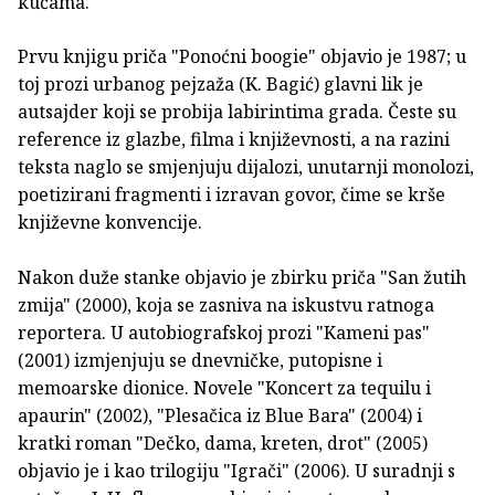
kućama.
Prvu knjigu priča "Ponoćni boogie" objavio je 1987; u
toj prozi urbanog pejzaža (K. Bagić) glavni lik je
autsajder koji se probija labirintima grada. Česte su
reference iz glazbe, filma i književnosti, a na razini
teksta naglo se smjenjuju dijalozi, unutarnji monolozi,
poetizirani fragmenti i izravan govor, čime se krše
književne konvencije.
Nakon duže stanke objavio je zbirku priča "San žutih
zmija" (2000), koja se zasniva na iskustvu ratnoga
reportera. U autobiografskoj prozi "Kameni pas"
(2001) izmjenjuju se dnevničke, putopisne i
memoarske dionice. Novele "Koncert za tequilu i
apaurin" (2002), "Plesačica iz Blue Bara" (2004) i
kratki roman "Dečko, dama, kreten, drot" (2005)
objavio je i kao trilogiju "Igrači" (2006). U suradnji s