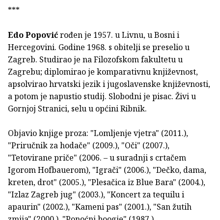
***
Edo Popović
rođen je 1957. u Livnu, u Bosni i
Hercegovini. Godine 1968. s obitelji se preselio u
Zagreb. Studirao je na Filozofskom fakultetu u
Zagrebu; diplomirao je komparativnu književnost,
apsolvirao hrvatski jezik i jugoslavenske književnosti,
a potom je napustio studij. Slobodni je pisac. Živi u
Gornjoj Stranici, selu u općini Ribnik.
Objavio knjige proza: "Lomljenje vjetra" (2011.),
"Priručnik za hodače" (2009.), "Oči" (2007.),
"Tetovirane priče" (2006. – u suradnji s crtačem
Igorom Hofbauerom), "Igrači" (2006.), "Dečko, dama,
kreten, drot" (2005.), "Plesačica iz Blue Bara" (2004.),
"Izlaz Zagreb jug" (2003.), "Koncert za tequilu i
apaurin" (2002.), "Kameni pas" (2001.), "San žutih
zmija" (2000.), "Ponoćni boogie" (1987.).