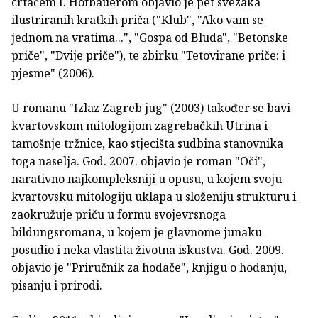
crtačem I. Hofbauerom objavio je pet svezaka
ilustriranih kratkih priča ("Klub", "Ako vam se
jednom na vratima...", "Gospa od Bluda", "Betonske
priče", "Dvije priče"), te zbirku "Tetovirane priče: i
pjesme" (2006).
U romanu "Izlaz Zagreb jug" (2003) također se bavi
kvartovskom mitologijom zagrebačkih Utrina i
tamošnje tržnice, kao stjecišta sudbina stanovnika
toga naselja. God. 2007. objavio je roman "Oči",
narativno najkompleksniji u opusu, u kojem svoju
kvartovsku mitologiju uklapa u složeniju strukturu i
zaokružuje priču u formu svojevrsnoga
bildungsromana, u kojem je glavnome junaku
posudio i neka vlastita životna iskustva. God. 2009.
objavio je "Priručnik za hodače", knjigu o hodanju,
pisanju i prirodi.