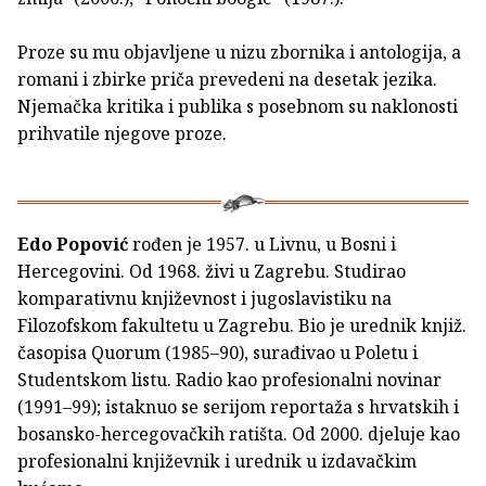
Proze su mu objavljene u nizu zbornika i antologija, a
romani i zbirke priča prevedeni na desetak jezika.
Njemačka kritika i publika s posebnom su naklonosti
prihvatile njegove proze.
Edo Popović
rođen je 1957. u Livnu, u Bosni i
Hercegovini. Od 1968. živi u Zagrebu. Studirao
komparativnu književnost i jugoslavistiku na
Filozofskom fakultetu u Zagrebu. Bio je urednik knjiž.
časopisa Quorum (1985–90), surađivao u Poletu i
Studentskom listu. Radio kao profesionalni novinar
(1991–99); istaknuo se serijom reportaža s hrvatskih i
bosansko-hercegovačkih ratišta. Od 2000. djeluje kao
profesionalni književnik i urednik u izdavačkim