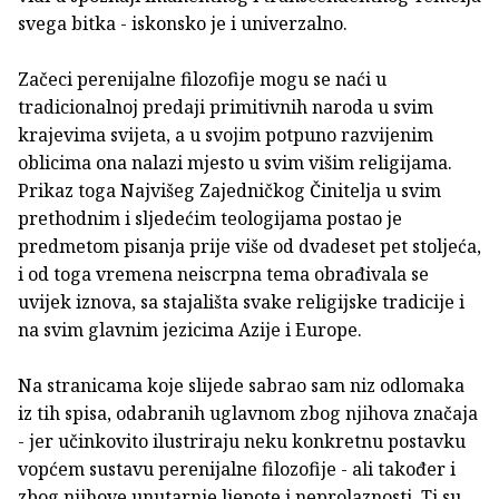
svega bitka - iskonsko je i univerzalno.
Začeci perenijalne filozofije mogu se naći u
tradicionalnoj predaji primitivnih naroda u svim
krajevima svijeta, a u svojim potpuno razvijenim
oblicima ona nalazi mjesto u svim višim religijama.
Prikaz toga Najvišeg Zajedničkog Činitelja u svim
prethodnim i sljedećim teologijama postao je
predmetom pisanja prije više od dvadeset pet stoljeća,
i od toga vremena neiscrpna tema obrađivala se
uvijek iznova, sa stajališta svake religijske tradicije i
na svim glavnim jezicima Azije i Europe.
Na stranicama koje slijede sabrao sam niz odlomaka
iz tih spisa, odabranih uglavnom zbog njihova značaja
- jer učinkovito ilustriraju neku konkretnu postavku
vopćem sustavu perenijalne filozofije - ali također i
zbog njihove unutarnje ljepote i neprolaznosti. Ti su