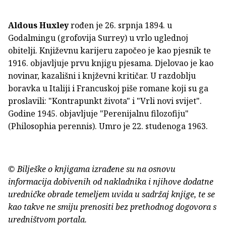
***
Aldous Huxley
rođen je 26. srpnja 1894. u
Godalmingu (grofovija Surrey) u vrlo uglednoj
obitelji. Književnu karijeru započeo je kao pjesnik te
1916. objavljuje prvu knjigu pjesama. Djelovao je kao
novinar, kazališni i knjževni kritičar. U razdoblju
boravka u Italiji i Francuskoj piše romane koji su ga
proslavili: "Kontrapunkt života" i "Vrli novi svijet".
Godine 1945. objavljuje "Perenijalnu filozofiju"
(Philosophia perennis). Umro je 22. studenoga 1963.
© Bilješke o knjigama izrađene su na osnovu
informacija dobivenih od nakladnika i njihove dodatne
uredničke obrade temeljem uvida u sadržaj knjige, te se
kao takve ne smiju prenositi bez prethodnog dogovora s
uredništvom portala.