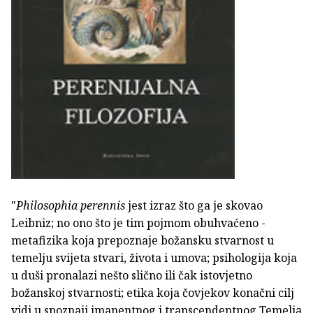
"
Philosophia perennis
jest izraz što ga je skovao
Leibniz; no ono što je tim pojmom obuhvaćeno -
metafizika koja prepoznaje božansku stvarnost u
temelju svijeta stvari, života i umova; psihologija koja
u duši pronalazi nešto slično ili čak istovjetno
božanskoj stvarnosti; etika koja čovjekov konačni cilj
vidi u spoznaji imanentnog i transcendentnog Temelja