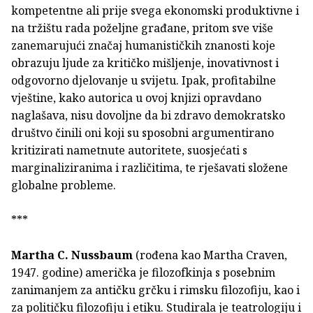
kompetentne ali prije svega ekonomski produktivne i
na tržištu rada poželjne građane, pritom sve više
zanemarujući značaj humanističkih znanosti koje
obrazuju ljude za kritičko mišljenje, inovativnost i
odgovorno djelovanje u svijetu. Ipak, profitabilne
vještine, kako autorica u ovoj knjizi opravdano
naglašava, nisu dovoljne da bi zdravo demokratsko
društvo činili oni koji su sposobni argumentirano
kritizirati nametnute autoritete, suosjećati s
marginaliziranima i različitima, te rješavati složene
globalne probleme.
***
Martha C. Nussbaum
(rođena kao Martha Craven,
1947. godine) američka je filozofkinja s posebnim
zanimanjem za antičku grčku i rimsku filozofiju, kao i
za političku filozofiju i etiku. Studirala je teatrologiju i