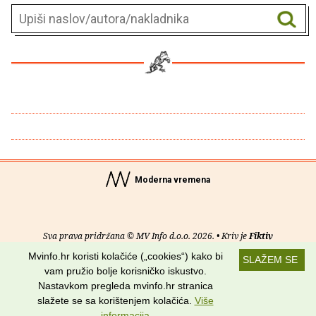
Moderna vremena
Sva prava pridržana © MV Info d.o.o. 2026. • Kriv je
Fiktiv
Mvinfo.hr koristi kolačiće („cookies“) kako bi
SLAŽEM SE
O nama
•
Pomoć
•
Uvjeti korištenja
•
RSS kanali
vam pružio bolje korisničko iskustvo.
Nastavkom pregleda mvinfo.hr stranica
Potraži nas na:
slažete se sa korištenjem kolačića.
Više
informacija