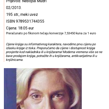
Prijevod: Nebojša Mudri
02/2013.
195 str., meki uvez
ISBN 9789531744355
Cijena: 18.05 eur
Preračunato po fiksnom tečaju konverzije 7,53450 kuna za 1 euro
Cijene knjiga su informativnog karaktera, navodimo prvu cijenu po
izlasku knjige iz tiska. Preporučamo da cijene i dostupnost knjiga
provjerite kod nakladnika ili u knjižarama! Moderna vremena više se ne
bave prodajom knjiga, potražite ih u knjižarama, antikvarijatima ili u
knjižnicama.