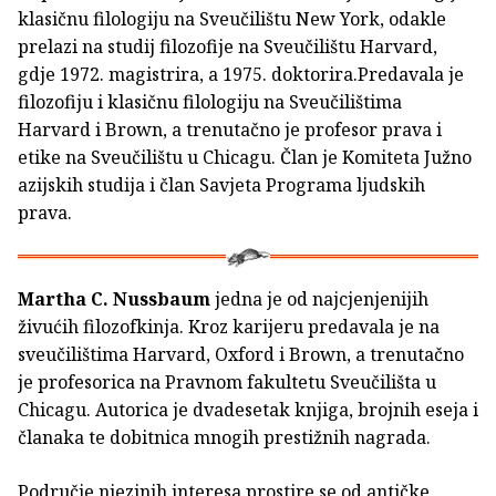
klasičnu filologiju na Sveučilištu New York, odakle
prelazi na studij filozofije na Sveučilištu Harvard,
gdje 1972. magistrira, a 1975. doktorira.Predavala je
filozofiju i klasičnu filologiju na Sveučilištima
Harvard i Brown, a trenutačno je profesor prava i
etike na Sveučilištu u Chicagu. Član je Komiteta Južno
azijskih studija i član Savjeta Programa ljudskih
prava.
Martha C. Nussbaum
jedna je od najcjenjenijih
živućih filozofkinja. Kroz karijeru predavala je na
sveučilištima Harvard, Oxford i Brown, a trenutačno
je profesorica na Pravnom fakultetu Sveučilišta u
Chicagu. Autorica je dvadesetak knjiga, brojnih eseja i
članaka te dobitnica mnogih prestižnih nagrada.
Područje njezinih interesa prostire se od antičke