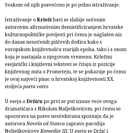
Svakom od njih posvećeno je po jedno istraživanje.
Istraživanje o
Krleži
bavi se slabije uočenim
autorovim afirmativnim demistificiranjem hrvatske
kulturnopolitičke povijesti pri čemu je naglašen niz
do danas neuočenih piščevih dodira kako s
europskom književnošću starijih epoha, tako i s onom
koja je nastajala u njegovom vremenu. Krležini
esejistički i književni tekstovi se čitaju iz pozicije
književnog mita o Prometeju, te se pokazuje po čemu
je ovaj najveći pisac u hrvatskoj književnosti XX.
stoljeća
poeta vates
.
U eseju o
Držiću
po prvi se put iznose veze ovoga
dramatičara s Nikolom Nalješkovićem, pri čemu se
upozorava na posve neočekivanu spoznaju da je
autorova
Novela od Stanca
zapravo parodija
Nelješkovićeve
Komedije III
. U eseju se Držić i