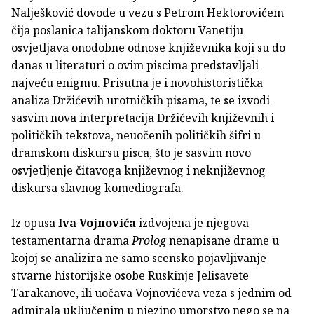
Nalješković dovode u vezu s Petrom Hektorovićem
čija poslanica talijanskom doktoru Vanetiju
osvjetljava onodobne odnose književnika koji su do
danas u literaturi o ovim piscima predstavljali
najveću enigmu. Prisutna je i novohistoristička
analiza Držićevih urotničkih pisama, te se izvodi
sasvim nova interpretacija Držićevih književnih i
političkih tekstova, neuočenih političkih šifri u
dramskom diskursu pisca, što je sasvim novo
osvjetljenje čitavoga književnog i neknjiževnog
diskursa slavnog komediografa.
Iz opusa
Iva Vojnovića
izdvojena je njegova
testamentarna drama
Prolog
nenapisane drame u
kojoj se analizira ne samo scensko pojavljivanje
stvarne historijske osobe Ruskinje Jelisavete
Tarakanove, ili uočava Vojnovićeva veza s jednim od
admirala uključenim u njezino umorstvo nego se na