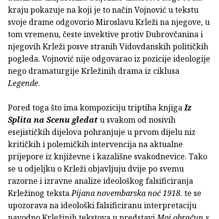
kraju pokazuje na koji je to način Vojnović u tekstu
svoje drame odgovorio Miroslavu Krleži na njegove, u
tom vremenu, česte invektive protiv Dubrovčanina i
njegovih Krleži posve stranih Vidovdanskih političkih
pogleda. Vojnović nije odgovarao iz pozicije ideologije
nego dramaturgije Krležinih drama iz ciklusa
Legende
.
Pored toga što ima kompoziciju triptiha knjiga
Iz
Splita na Scenu gledat
u svakom od nosivih
esejističkih dijelova pohranjuje u prvom dijelu niz
kritičkih i polemičkih intervencija na aktualne
prijepore iz književne i kazališne svakodnevice. Tako
se u odjeljku o Krleži objavljuju dvije po svemu
razorne i izravne analize ideološkog falsificiranja
Krležinog teksta
Pijana novembarska noć 1918.
te se
upozorava na ideološki falsificiranu interpretaciju
navodno Krležinih tekstova u predstavi
Moj obračun s