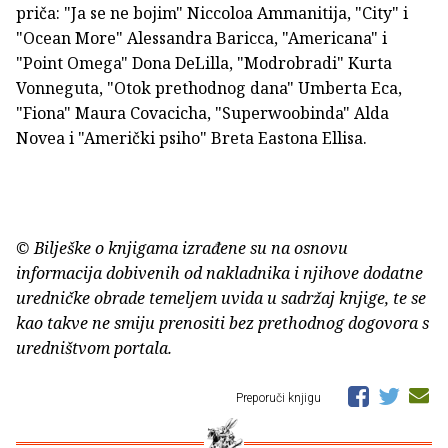
priča: "Ja se ne bojim" Niccoloa Ammanitija, "City" i
"Ocean More" Alessandra Baricca, "Americana" i
"Point Omega" Dona DeLilla, "Modrobradi" Kurta
Vonneguta, "Otok prethodnog dana" Umberta Eca,
"Fiona" Maura Covacicha, "Superwoobinda" Alda
Novea i "Američki psiho" Breta Eastona Ellisa.
© Bilješke o knjigama izrađene su na osnovu
informacija dobivenih od nakladnika i njihove dodatne
uredničke obrade temeljem uvida u sadržaj knjige, te se
kao takve ne smiju prenositi bez prethodnog dogovora s
uredništvom portala.
Preporuči knjigu