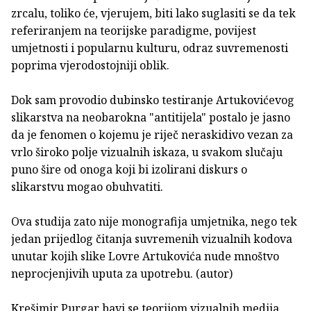
zrcalu, toliko će, vjerujem, biti lako suglasiti se da tek
referiranjem na teorijske paradigme, povijest
umjetnosti i popularnu kulturu, odraz suvremenosti
poprima vjerodostojniji oblik.
Dok sam provodio dubinsko testiranje Artukovićevog
slikarstva na neobarokna "antitijela" postalo je jasno
da je fenomen o kojemu je riječ neraskidivo vezan za
vrlo široko polje vizualnih iskaza, u svakom slučaju
puno šire od onoga koji bi izolirani diskurs o
slikarstvu mogao obuhvatiti.
Ova studija zato nije monografija umjetnika, nego tek
jedan prijedlog čitanja suvremenih vizualnih kodova
unutar kojih slike Lovre Artukovića nude mnoštvo
neprocjenjivih uputa za upotrebu. (autor)
Krešimir Purgar bavi se teorijom vizualnih medija.