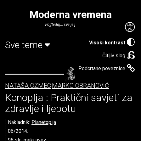
Moderna vremena
Pogledaj... sve je puno knjiga.
Sve teme
Visoki kontrast
Čitljiv slog
Podcrtane poveznice
NATAŠA OZMEC
MARKO OBRANOVIĆ
Konoplja : Praktični savjeti za
zdravlje i ljepotu
Nakladnik:
Planetopija
06/2014.
96 str., meki uvez