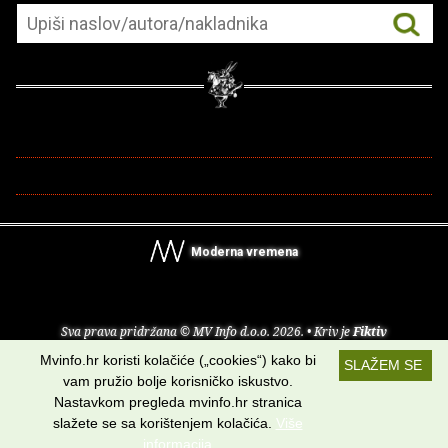
Moderna vremena
Sva prava pridržana © MV Info d.o.o. 2026. • Kriv je
Fiktiv
Mvinfo.hr koristi kolačiće („cookies“) kako bi
SLAŽEM SE
O nama
•
Pomoć
•
Uvjeti korištenja
•
RSS kanali
vam pružio bolje korisničko iskustvo.
Nastavkom pregleda mvinfo.hr stranica
Potraži nas na:
slažete se sa korištenjem kolačića.
Više
informacija