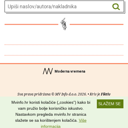
Moderna vremena
Sva prava pridržana © MV Info d.o.o. 2026. • Kriv je
Fiktiv
Mvinfo.hr koristi kolačiće („cookies“) kako bi
SLAŽEM SE
O nama
•
Pomoć
•
Uvjeti korištenja
•
RSS kanali
vam pružio bolje korisničko iskustvo.
Nastavkom pregleda mvinfo.hr stranica
Potraži nas na:
slažete se sa korištenjem kolačića.
Više
informacija