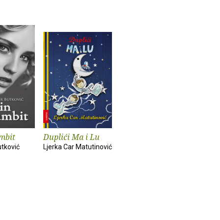
mbit
Duplići Ma i Lu
utković
Ljerka Car Matutinović