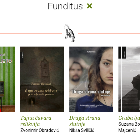
×
Funditus
Tajna čuvara
Druga strana
Gruba lj
relikvija
slutnje
Suzana Bo
Zvonimir Obradović
Nikša Sviličić
Majcenić