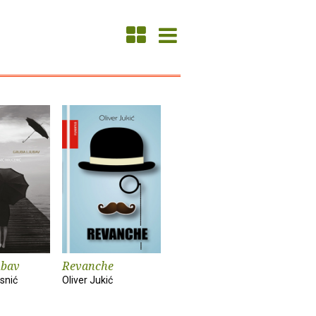
ubav
Revanche
snić
Oliver Jukić