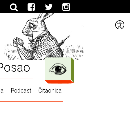
Posao
ga
Podcast
Čitaonica