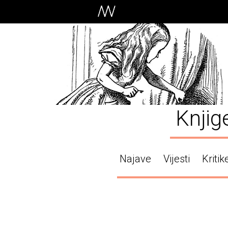
Knjig
Najave
Vijesti
Kritik