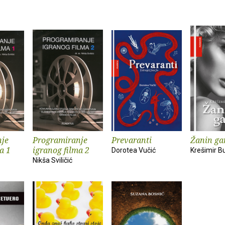
nje
Programiranje
Prevaranti
Žanin ga
a 1
igranog filma 2
Dorotea Vučić
Krešimir B
Nikša Sviličić