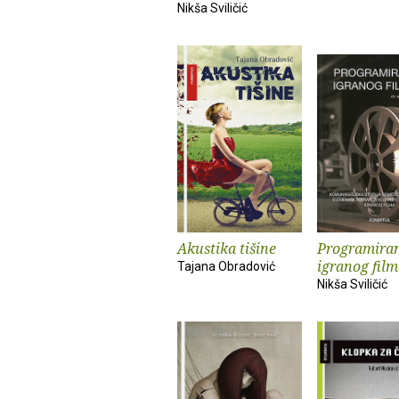
Nikša Sviličić
Akustika tišine
Programira
igranog film
Tajana Obradović
Nikša Sviličić