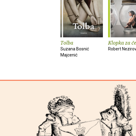
Tolba
Klopka za č
Suzana Bosnić
Robert Nezirov
Majcenić