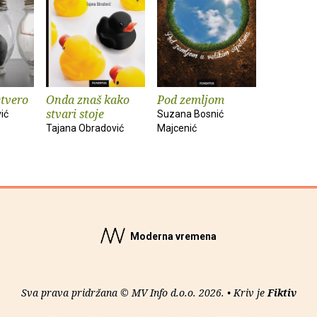
etvero
Onda znaš kako
Pod zemljom
stvari stoje
ić
Suzana Bosnić
Tajana Obradović
Majcenić
Moderna vremena
Sva prava pridržana © MV Info d.o.o. 2026. • Kriv je
Fiktiv