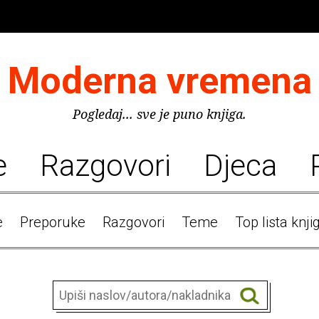
Moderna vremena
Pogledaj... sve je puno knjiga.
e
Razgovori
Djeca
e
Preporuke
Razgovori
Teme
Top lista knji