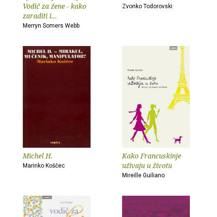
Vodič za žene - kako
Zvonko Todorovski
zaraditi i...
Merryn Somers Webb
Michel H.
Kako Francuskinje
uživaju u životu
Marinko Koščec
Mireille Guiliano