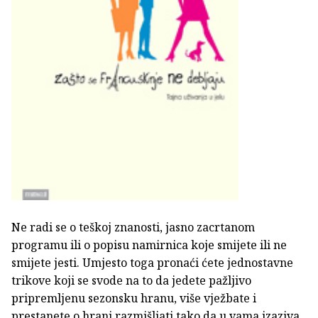
Ne radi se o teškoj znanosti, jasno zacrtanom
programu ili o popisu namirnica koje smijete ili ne
smijete jesti. Umjesto toga pronaći ćete jednostavne
trikove koji se svode na to da jedete pažljivo
pripremljenu sezonsku hranu, više vježbate i
prestanete o hrani razmišljati tako da u vama izaziva