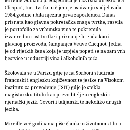
Mireille Guiliano predsjednica je i izvršna direktorica
Clicquot, Inc., tvrtke u čijem je osnivanju sudjelovala
1984.godine i bila njezina prva zaposlenica. Danas
priznata kao glavna pokretačka snaga tvrtke, razvila
je portofolio za vrhunska vina te pokrenula
izvanredan rast tvrtke i priznanje brenda kao i
glavnog proizvoda, šampanjca Veuve Clicquot. Jedna
je od rijetkih žena koja je uspjela popeti se na sam vrh
ljestvice u industriji vina i alkoholnih pića.
Školovala se u Parizu gdje je na Sorboni studirala
francuski i englesku književnost te jezike na Visokom
institutu za prevođenje (ISIT) gdje je stekla
magistarsku titulu kao prevoditelj za engleski i
njemački jezik. Govori i talijanski te nekoliko drugih
jezika.
Mireille već godinama piše članke o životnom stilu u