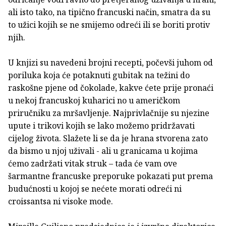
ali isto tako, na tipično francuski način, smatra da su
to užici kojih se ne smijemo odreći ili se boriti protiv
njih.
U knjizi su navedeni brojni recepti, počevši juhom od
poriluka koja će potaknuti gubitak na težini do
raskošne pjene od čokolade, kakve ćete prije pronaći
u nekoj francuskoj kuharici no u američkom
priručniku za mršavljenje. Najprivlačnije su njezine
upute i trikovi kojih se lako možemo pridržavati
cijelog života. Slažete li se da je hrana stvorena zato
da bismo u njoj uživali - ali u granicama u kojima
ćemo zadržati vitak struk – tada će vam ove
šarmantne francuske preporuke pokazati put prema
budućnosti u kojoj se nećete morati odreći ni
croissantsa ni visoke mode.