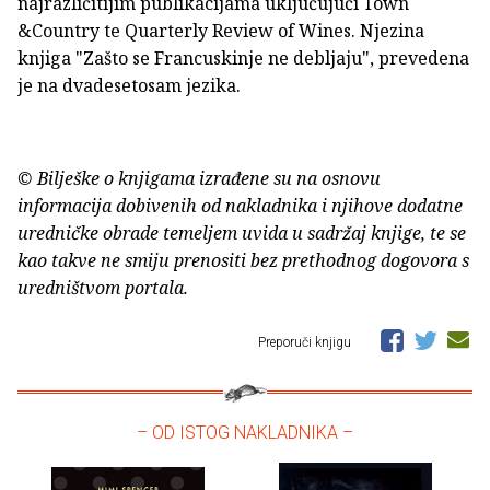
najrazličitijim publikacijama uključujući Town
&Country te Quarterly Review of Wines. Njezina
knjiga "Zašto se Francuskinje ne debljaju", prevedena
je na dvadesetosam jezika.
© Bilješke o knjigama izrađene su na osnovu
informacija dobivenih od nakladnika i njihove dodatne
uredničke obrade temeljem uvida u sadržaj knjige, te se
kao takve ne smiju prenositi bez prethodnog dogovora s
uredništvom portala.
Preporuči knjigu
– OD ISTOG NAKLADNIKA –