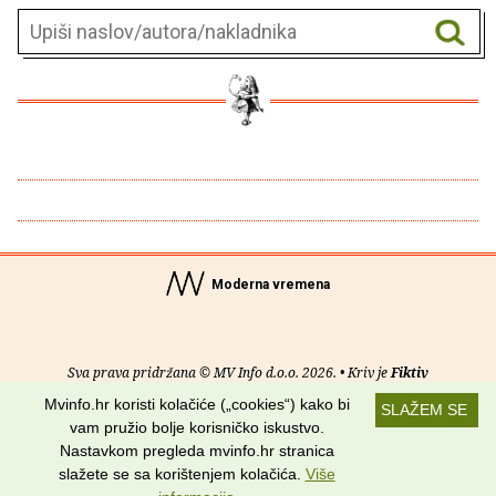
Moderna vremena
Sva prava pridržana © MV Info d.o.o. 2026. • Kriv je
Fiktiv
Mvinfo.hr koristi kolačiće („cookies“) kako bi
SLAŽEM SE
O nama
•
Pomoć
•
Uvjeti korištenja
•
RSS kanali
vam pružio bolje korisničko iskustvo.
Nastavkom pregleda mvinfo.hr stranica
Potraži nas na:
slažete se sa korištenjem kolačića.
Više