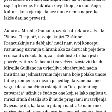
osjećaj krivnje. Praktičan savjet koji je u današnjoj
kulturi, koja vjeruje da bez muke nema napretka,
lakše dati no provesti.
Autorica Mireille Guiliano, izvršna direktorica tvrtke
"Veuve Clicquot“, u svojoj knjizi "Zašto se
Francuskinje ne debljaju" nudi nam svoj koncept
razumnog uživanja u hrani: ako za doručak pojedete
croissant s čokoladom, za ručak biste trebali jesti
povrće, zatim više hodati i za večeru izostaviti kruh.
Mireille Guiliano na uvjerljiv i ohrabrujući način
insistira na jednostavnim mjerama koje polako unose
bitne promjene, a njezin prijedlog da zanemarimo
vagu i da se naučimo oslanjati na "test patentnog
zatvarača“ učinit će čudo za one koji se lako zapletu u
mreži sitnih detalja što ih nude programi mršavljenja.
Svjesna je da, kada su u pitanju najdraže namirnice,
odricanje vodi ravno do pretjeranog uživanja u hrani,