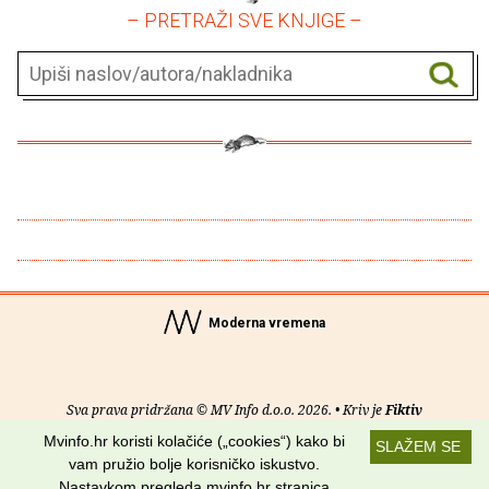
– PRETRAŽI SVE KNJIGE –
Moderna vremena
Sva prava pridržana © MV Info d.o.o. 2026. • Kriv je
Fiktiv
Mvinfo.hr koristi kolačiće („cookies“) kako bi
SLAŽEM SE
O nama
•
Pomoć
•
Uvjeti korištenja
•
RSS kanali
vam pružio bolje korisničko iskustvo.
Nastavkom pregleda mvinfo.hr stranica