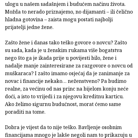
ulogu u našem sadašnjem i budućem načinu života.
Možda to nerado priznajemo, no dijamanti – ili čelično
hladna gotovina – zaista mogu postati najbolji
prijatelji jedne žene.
Zašto žene i danas tako teško govore o novcu? Zašto
su sada, kada je u ženskim rukama više bogatstva
nego što ga je ikada prije u povijesti bilo, žene i
nadalje manje zainteresirane za razgovore o novcu od
muškaraca? I zašto imamo osjećaj da je zanimanje za
novac i financije nekako… neženstveno? Pa budimo
realne, za većinu od nas princ na bijelom konju neće
doći, a isto to vrijedi i za njegovu kreditnu karticu.
Ako želimo sigurnu budućnost, morat ćemo same
poraditi na tome.
Dobra je vijest da to nije teško. Bavljenje osobnim
financijama mnogo je lakše negoli nam to prikazuju u