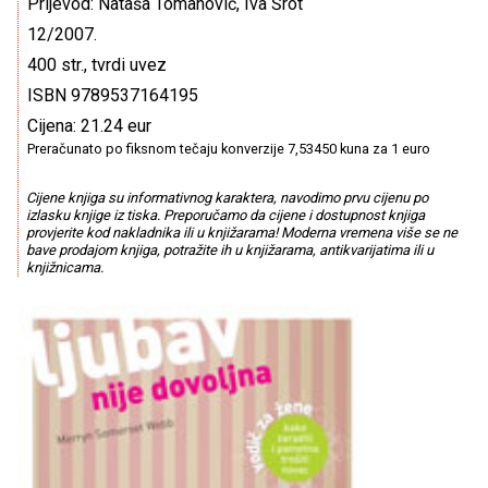
Prijevod: Nataša Tomanović, Iva Šrot
12/2007.
400 str., tvrdi uvez
ISBN 9789537164195
Cijena: 21.24 eur
Preračunato po fiksnom tečaju konverzije 7,53450 kuna za 1 euro
Cijene knjiga su informativnog karaktera, navodimo prvu cijenu po
izlasku knjige iz tiska. Preporučamo da cijene i dostupnost knjiga
provjerite kod nakladnika ili u knjižarama! Moderna vremena više se ne
bave prodajom knjiga, potražite ih u knjižarama, antikvarijatima ili u
knjižnicama.