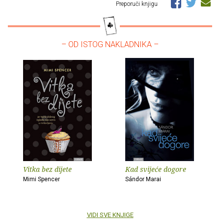
Preporuči knjigu
– OD ISTOG NAKLADNIKA –
Vitka bez dijete
Kad svijeće dogore
Mimi Spencer
Sándor Marai
VIDI SVE KNJIGE