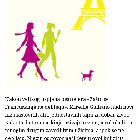
Nakon velikog uspjeha bestselera «Zašto se
Francuskinje ne debljaju», Mireille Guiliano nudi novi
niz maštovitih ali i jednostavnih tajni za dobar život.
Kako to da Francuskinje uživaju u vinu, u čokoladi i u
mnogim drugim zavodljivim užicima, a ipak se ne
debljaju. Njezin odgovor naći ćete u ovoj knjizi uz