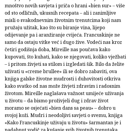
mnoštvo novih savjeta i priča o hrani «bien sur» – više
od sto odličnih, ukusnih recepata – ali i zanimljive
misli o svakodnevnim životnim trenutcima koji nam
pružaju užitak, kao što su biranje vina, lijepo
odijevanje pa i aranžiranje cvijeća. Francuskinje ne
samo da ostaju vitke već i dugo žive. Vodeći nas kroz
četiri godišnja doba, Mireille nas poučava kako
kupovati, što kuhati, kako se njegovati, koliko vježbati
– i pritom živjeti sa stilom i izgledati šik. Bilo da želite
uživati u «creme brullee» ili se dobro zabaviti, ova
knjiga galske životne mudrosti i duhovitosti otkriva
kako svatko od nas može živjeti zdravim i radosnim
životom. Mireille naglašava važnost umijeće uživanja
u životu – da bismo proživjeli dug i zdrav život
moramo se osjećati «bien dans sa peau» – dobro u
svojoj koži. Mudri i neodoljivi savjeti o svemu, knjiga
«Kako Francuskinje uživaju u životu» šarmantan je i
nadahnut vodič za kušanje svih životnih trenutaka