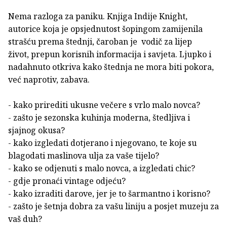
Nema razloga za paniku. Knjiga Indije Knight,
autorice koja je opsjednutost šopingom zamijenila
strašću prema štednji, čaroban je vodič za lijep
život, prepun korisnih informacija i savjeta. Ljupko i
nadahnuto otkriva kako štednja ne mora biti pokora,
već naprotiv, zabava.
- kako prirediti ukusne večere s vrlo malo novca?
- zašto je sezonska kuhinja moderna, štedljiva i
sjajnog okusa?
- kako izgledati dotjerano i njegovano, te koje su
blagodati maslinova ulja za vaše tijelo?
- kako se odjenuti s malo novca, a izgledati chic?
- gdje pronaći vintage odjeću?
- kako izraditi darove, jer je to šarmantno i korisno?
- zašto je šetnja dobra za vašu liniju a posjet muzeju za
vaš duh?