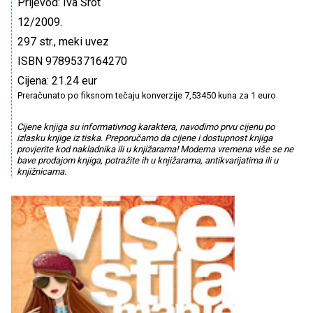
Prijevod: Iva Šrot
12/2009.
297 str., meki uvez
ISBN 9789537164270
Cijena: 21.24 eur
Preračunato po fiksnom tečaju konverzije 7,53450 kuna za 1 euro
Cijene knjiga su informativnog karaktera, navodimo prvu cijenu po
izlasku knjige iz tiska. Preporučamo da cijene i dostupnost knjiga
provjerite kod nakladnika ili u knjižarama! Moderna vremena više se ne
bave prodajom knjiga, potražite ih u knjižarama, antikvarijatima ili u
knjižnicama.