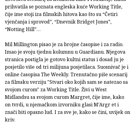
prihvatila se poznata engleska kuće Working Title,
čije ime stoji iza filmskih hitova kao što su “Četiri
vjenčanja i sprovod”, “Dnevnik Bridget Jones”,
“Notting Hill”…
Mil Millington pisao je za brojne časopise i za radio.
Imao je svoju tjednu kolumnu u Guardianu. Njegova
stranica postigla je gotovo kultni status i dosad ju je
posjetilo više od tri milijuna posjetilaca. Suosnivač je i
online časopisa The Weekly. Trenutačno piše scenarij
za filmsku verziju "Stvari oko kojih sam se natezao sa
svojom curom" za Working Title. Živi u West
Midlandsu sa svojom curom Margret, čije ime, kako
on tvrdi, u njemačkom izvorniku glasi M'Argr et i
znači biti opasno lud. I za sve je, kako se čini, uvijek on
kriv.