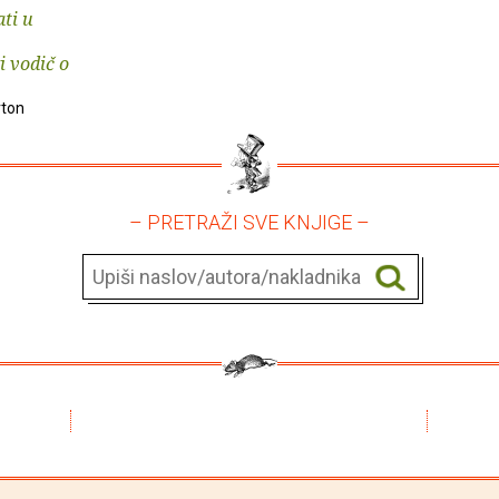
ti u
i vodič o
rton
– PRETRAŽI SVE KNJIGE –