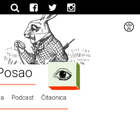
Posao
ga
Podcast
Čitaonica