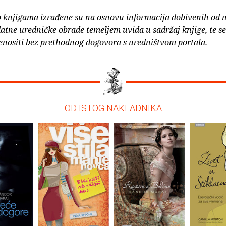
o knjigama izrađene su na osnovu informacija dobivenih od 
atne uredničke obrade temeljem uvida u sadržaj knjige, te s
enositi bez prethodnog dogovora s uredništvom portala.
– OD ISTOG NAKLADNIKA –