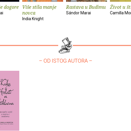
će dogore
Više stila manje
Rastava u Budimu
Život u š
novca
ai
Sándor Marai
Camilla Mo
India Knight
– OD ISTOG AUTORA –