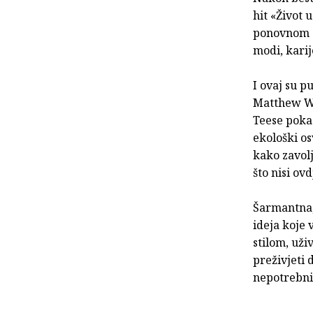
hit «Život 
ponovnom o
modi, karije
I ovaj su p
Matthew Wil
Teese poka
ekološki os
kako zavolj
što nisi ov
Šarmantna, 
ideja koje 
stilom, uži
preživjeti 
nepotrebni