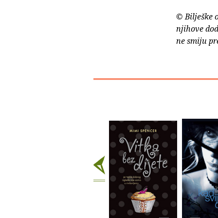
© Bilješke 
njihove dod
ne smiju pr