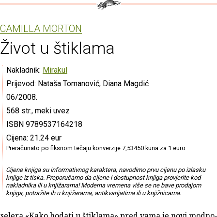
CAMILLA MORTON
Život u štiklama
Nakladnik:
Mirakul
Prijevod: Nataša Tomanović, Diana Magdić
06/2008.
568 str., meki uvez
ISBN 9789537164218
Cijena: 21.24 eur
Preračunato po fiksnom tečaju konverzije 7,53450 kuna za 1 euro
Cijene knjiga su informativnog karaktera, navodimo prvu cijenu po izlasku
knjige iz tiska. Preporučamo da cijene i dostupnost knjiga provjerite kod
nakladnika ili u knjižarama! Moderna vremena više se ne bave prodajom
knjiga, potražite ih u knjižarama, antikvarijatima ili u knjižnicama.
selera «Kako hodati u štiklama» pred vama je novi modno-