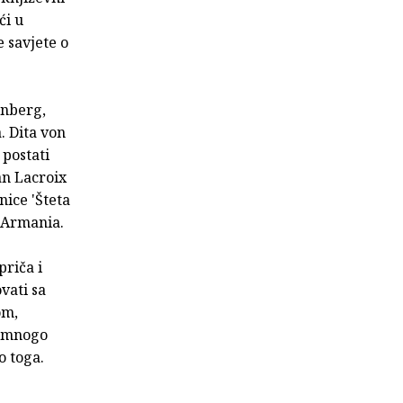
ći u
 savjete o
enberg,
. Dita von
 postati
an Lacroix
nice 'Šteta
a Armania.
priča i
vati sa
om,
 s mnogo
o toga.