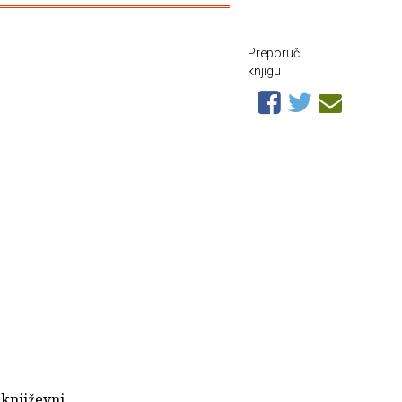
Preporuči
knjigu
književni