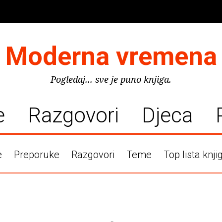
Moderna vremena
Pogledaj... sve je puno knjiga.
e
Razgovori
Djeca
e
Preporuke
Razgovori
Teme
Top lista knji