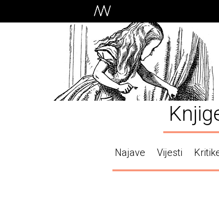
Knjig
Najave
Vijesti
Kritik