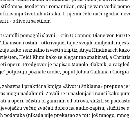
u štiklama». Moderan i romantičan, ovaj će vam vodič pomo
tkrivanju životnih užitaka. U njemu ćete naći zgodne nove
ri i - o životu sa stilom.
ut Camilli pomagali slavni - Erin O'Connor, Diane von Furst
liamson i ostali - otkrivajući tajne svojih omiljenih mjesta
zuje kako senzualno izvesti striptiz, Anya Hindmarch kako
viješten, Heidi Klum kako se elegantno spakirati, a Christi
eti operu. Predgovor je napisao Manolo Blaknik, a razgled
dje' potpisuju poznate osobe, poput Johna Galliana i Giorgi
zabavna i praktična knjiga «Život u štiklama» prepuna je 
vas mogu nadahnuti. Zavali se u naslonjač i nauči kako puto
vati u operi, očistiti organizam od otrova, služiti se podcast
djevojačku večer, zvučati dobro na audio-zapisu, služiti se
h podataka (nikada nije prekasno za to) i još mnogo, mnog