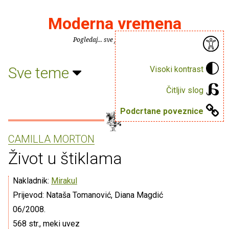
Moderna vremena
Pogledaj... sve je puno knjiga.
Sve teme
Visoki kontrast
Čitljiv slog
Podcrtane poveznice
CAMILLA MORTON
Život u štiklama
Nakladnik:
Mirakul
Prijevod: Nataša Tomanović, Diana Magdić
06/2008.
568 str., meki uvez