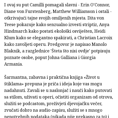
I ovaj su put Camilli pomagali slavni - Erin O'Connor,
Diane von Furstenberg, Matthew Williamson i ostali -
otkrivajući tajne svojih omiljenih mjesta. Dita von
Teese pokazuje kako senzualno izvesti striptiz, Anya
Hindmarch kako postati ekološki osviješten, Heidi
Klum kako se elegantno spakirati, a Christian Lacroix
kako zavoljeti operu. Predgovor je napisao Manolo
Blaknik, a razglednice 'Šteta što nisi ovdje' potpisuju
poznate osobe, poput Johna Galliana i Giorgia
Armania.
Šarmantna, zabavna i praktična knjiga «Život u
štiklama» prepuna je priča i ideja koje vas mogu
nadahnuti. Zavali se u naslonjač i nauči kako putovati
sa stilom, uživati u operi, očistiti organizam od otrova,
služiti se podcastom, preživjeti djevojačku večer,
zvučati dobro na audio-zapisu, služiti se s mnogo
nepotrebnih podataka (nikada nije prekasno za to) i