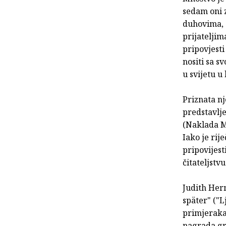
sedam oni z
duhovima, a
prijateljim
pripovjesti
nositi sa s
u svijetu u 
Priznata n
predstavlje
(Naklada M
Iako je rij
pripovijes
čitateljstvu
Judith Her
später" ("L
primjeraka 
nagrada gr