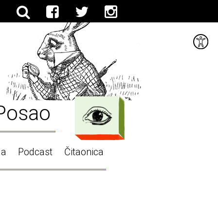
Posao
ga
Podcast
Čitaonica