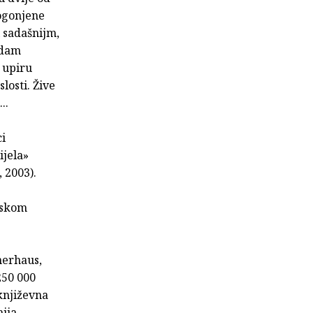
rogonjene
i sadašnijm,
sedam
e upiru
losti. Žive
..
ci
ijela»
 2003).
tskom
merhaus,
250 000
književna
nija