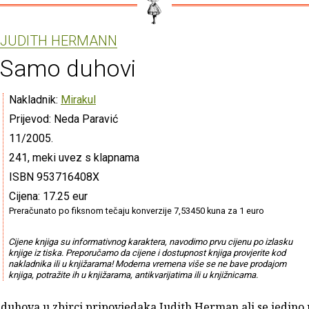
JUDITH HERMANN
Samo duhovi
Nakladnik:
Mirakul
Prijevod: Neda Paravić
11/2005.
241, meki uvez s klapnama
ISBN 953716408X
Cijena: 17.25 eur
Preračunato po fiksnom tečaju konverzije 7,53450 kuna za 1 euro
Cijene knjiga su informativnog karaktera, navodimo prvu cijenu po izlasku
knjige iz tiska. Preporučamo da cijene i dostupnost knjiga provjerite kod
nakladnika ili u knjižarama! Moderna vremena više se ne bave prodajom
knjiga, potražite ih u knjižarama, antikvarijatima ili u knjižnicama.
duhova u zbirci pripovjedaka Judith Herman ali se jedino 