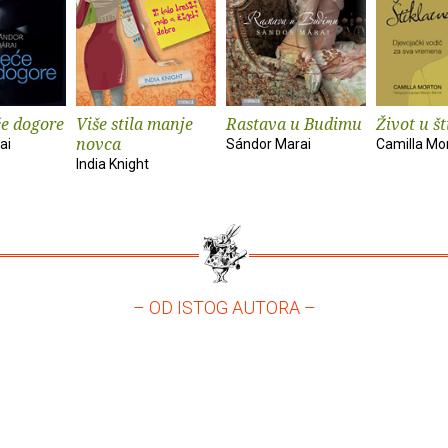
će dogore
Više stila manje
Rastava u Budimu
Život u š
novca
ai
Sándor Marai
Camilla Mo
India Knight
– OD ISTOG AUTORA –