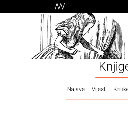
Knjig
Najave
Vijesti
Kritik