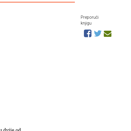
Preporuči
knjigu
u dvije od