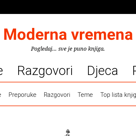
Moderna vremena
Pogledaj... sve je puno knjiga.
e
Razgovori
Djeca
e
Preporuke
Razgovori
Teme
Top lista knji