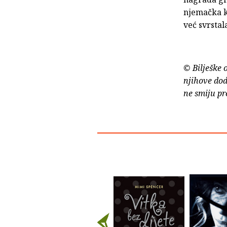
njemačka k
već svrstal
© Bilješke 
njihove dod
ne smiju pr