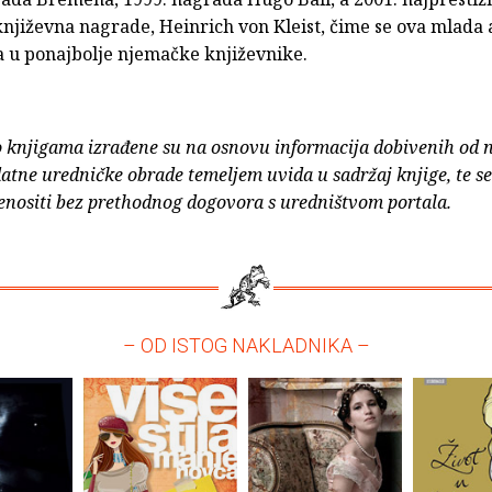
njiževna nagrade, Heinrich von Kleist, čime se ova mlada 
a u ponajbolje njemačke književnike.
o knjigama izrađene su na osnovu informacija dobivenih od 
atne uredničke obrade temeljem uvida u sadržaj knjige, te s
enositi bez prethodnog dogovora s uredništvom portala.
– OD ISTOG NAKLADNIKA –