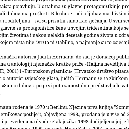
aista pojavljuju. U ostalima su glavne protagonistkinje p
li duhovima prošlosti. Bilo da se radi o ljubavima, bivšim 
a i roditeljima – svi su prisutni samo kao sjećanja. U svih 
 glavne su protagonistice žene u svojim tridesetima koje s
vojim životima i nakon nelakih desetak godina života u odras
kojem ništa nije čvrsto ni stabilno, a najmanje su to osjećaji.
jemačka autorica Judith Hermann, do sad je domaćoj publi
na u antologiji njemačke kratke priče «Haljina nevidljiva t
D, 2001) i «Europskom glasniku» (Hrvatsko društvo pisaca,
eč o autorici svjetskog glasa, Judith Hermann se sa zbirkom
ti «Samo duhovi» po prvi puta samostalno predstavlja hrva
.
mann rođena je 1970 u Berlinu. Njezina prva knjiga "Som
jetnikovac poslije"), objavljena 1998., prodana je u više od 
i prevedena na dvadesetak jezika. 1998 dodijeljena joj je 
ada Bremena, 1999. nagrada Hugo Ball, a 2001. najprestiž