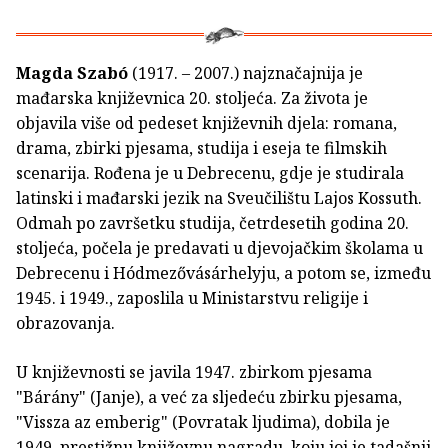
Magda Szabó
(1917. – 2007.) najznačajnija je
mađarska književnica 20. stoljeća. Za života je
objavila više od pedeset književnih djela: romana,
drama, zbirki pjesama, studija i eseja te filmskih
scenarija. Rođena je u Debrecenu, gdje je studirala
latinski i mađarski jezik na Sveučilištu Lajos Kossuth.
Odmah po završetku studija, četrdesetih godina 20.
stoljeća, počela je predavati u djevojačkim školama u
Debrecenu i Hódmezővásárhelyju, a potom se, između
1945. i 1949., zaposlila u Ministarstvu religije i
obrazovanja.
U književnosti se javila 1947. zbirkom pjesama
"Bárány" (Janje), a već za sljedeću zbirku pjesama,
"Vissza az emberig" (Povratak ljudima), dobila je
1949. prestižnu književnu nagradu, koju joj je tadašnji