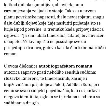
katkad duboko ganutljivu, ali uvijek punu
razumijevanja za ljudsko stanje. Iako su u prvom
planu površinske napetosti, djelu nevjerojatnu snagu
daju dublji slojevi koje daje naslutiti prijetnja što se
krije ispod površine. U trenutku kada pripovjedačica
izgovori: "Ja sam ubila Emerenc", čitatelj biva uvučen
u napeto iščekivanje što ne posustaje sve do
posljednjih stranica, gotovo kao da čita kriminalistički
roman.
U ovom djelomice
autobiografskom romanu
autorica zapravo prati nekoliko ženskih sudbina:
služavke Emerenc, te Emerencinih, kasnije i
književničinih prijateljica Polett, Adélke i Sutu, pri
čemu se svaki subjekt pojedinačno, kao i uspostava
njegova identiteta, ogleda se i prelama u odnosu sa
sudbinama drugih.