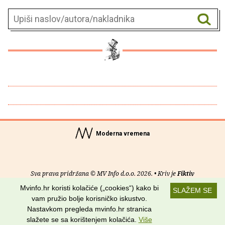
Moderna vremena
Sva prava pridržana © MV Info d.o.o. 2026. • Kriv je
Fiktiv
Mvinfo.hr koristi kolačiće („cookies“) kako bi
SLAŽEM SE
O nama
•
Pomoć
•
Uvjeti korištenja
•
RSS kanali
vam pružio bolje korisničko iskustvo.
Nastavkom pregleda mvinfo.hr stranica
Potraži nas na:
slažete se sa korištenjem kolačića.
Više