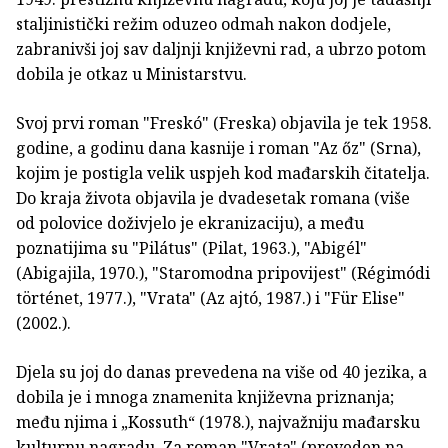
staljinistički režim oduzeo odmah nakon dodjele,
zabranivši joj sav daljnji književni rad, a ubrzo potom
dobila je otkaz u Ministarstvu.
Svoj prvi roman "Freskó" (Freska) objavila je tek 1958.
godine, a godinu dana kasnije i roman "Az őz" (Srna),
kojim je postigla velik uspjeh kod mađarskih čitatelja.
Do kraja života objavila je dvadesetak romana (više
od polovice doživjelo je ekranizaciju), a među
poznatijima su "Pilátus" (Pilat, 1963.), "Abigél"
(Abigajila, 1970.), "Staromodna pripovijest" (Régimódi
történet, 1977.), "Vrata" (Az ajtó, 1987.) i "Für Elise"
(2002.).
Djela su joj do danas prevedena na više od 40 jezika, a
dobila je i mnoga znamenita književna priznanja;
među njima i „Kossuth“ (1978.), najvažniju mađarsku
kulturnu nagradu. Za roman "Vrata" (preveden na