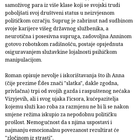
samoživog para iz više klase koji se svojski trudi
poboljšati svoj društveni status u neizvjesnom
političkom ozračju. Suprug je zabrinut nad sudbinom
svoje karijere višeg državnog službenika, a
neurotična i posesivna supruga, zadovoljna Anninom
gotovo robotskom radišnošću, postaje opsjednuta
osiguravanjem služavkine lojalnosti psihičkom
manipulacijom.
Roman opisuje nevolje i iskorištavanja što ih Anna
(čije prezime Édes znači "slatka", dakle zgodna,
privlačna) trpi od svojih gazda i raspuštenog nećaka
Vizyjevih, ali i svog ujaka Ficsora, kućepazitelja
kojemu služi kao roba za razmjenu ne bi li se nakon
smjene režima iskupio za nepodobnu političku
prošlost. Nemogućnost da s njima uspostavi i
najmanju emocionalnu povezanost rezultirat će
"zločinom iz strasti".