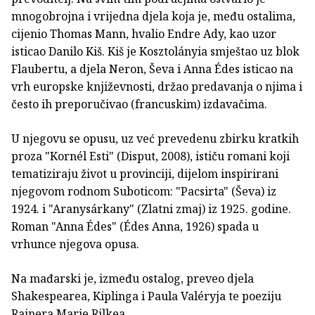
mnogobrojna i vrijedna djela koja je, među ostalima,
cijenio Thomas Mann, hvalio Endre Ady, kao uzor
isticao Danilo Kiš. Kiš je Kosztolányia smještao uz blok
Flaubertu, a djela Neron, Ševa i Anna Édes isticao na
vrh europske književnosti, držao predavanja o njima i
često ih preporučivao (francuskim) izdavačima.
U njegovu se opusu, uz već prevedenu zbirku kratkih
proza "Kornél Esti" (Disput, 2008), ističu romani koji
tematiziraju život u provinciji, dijelom inspirirani
njegovom rodnom Suboticom: "Pacsirta" (Ševa) iz
1924. i "Aranysárkany" (Zlatni zmaj) iz 1925. godine.
Roman "Anna Édes" (Édes Anna, 1926) spada u
vrhunce njegova opusa.
Na mađarski je, između ostalog, preveo djela
Shakespearea, Kiplinga i Paula Valéryja te poeziju
Rainera Marie Rilkea.