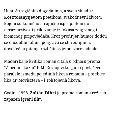
Unatoč tragičnim događajima, a sve u skladu s
Kosztolányijevom
poetikom, svakodnevni život u
kojem su komično i tragično isprepleteni do
nerazmrsivosti prikazan je iz fokusa zaigranog i
ironičnog pripovjedača. Kroz profinjen humor dotiču
se onodobni tabui i poigrava se stereotipima,
dovodeći u pitanje različite svjetonazore i ideale.
Mađarska je kritika roman čitala u odnosu prema
"Zločinu i kazni" F. M. Dostojevskog, ali i povlačeći
paralele između pojedinih likova romana – posebice
lika dr. Movisztera – i Tolstojevih likova.
Godine 1958.
Zoltán Fábri
je prema romanu režirao
zapažen igrani film.