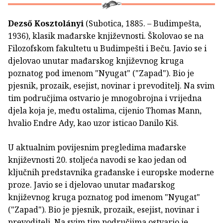
Dezső Kosztolányi
(Subotica, 1885. – Budimpešta,
1936), klasik mađarske književnosti. Školovao se na
Filozofskom fakultetu u Budimpešti i Beču. Javio se i
djelovao unutar mađarskog književnog kruga
poznatog pod imenom "Nyugat" ("Zapad"). Bio je
pjesnik, prozaik, esejist, novinar i prevoditelj. Na svim
tim područjima ostvario je mnogobrojna i vrijedna
djela koja je, među ostalima, cijenio Thomas Mann,
hvalio Endre Ady, kao uzor isticao Danilo Kiš.
U aktualnim povijesnim pregledima mađarske
književnosti 20. stoljeća navodi se kao jedan od
ključnih predstavnika građanske i europske moderne
proze. Javio se i djelovao unutar mađarskog
književnog kruga poznatog pod imenom "Nyugat"
("Zapad"). Bio je pjesnik, prozaik, esejist, novinar i
prevoditelj. Na svim tim područjima ostvario je