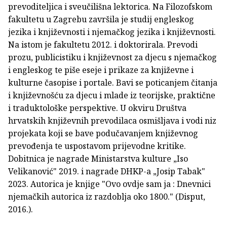
prevoditeljica i sveučilišna lektorica. Na Filozofskom
fakultetu u Zagrebu završila je studij engleskog
jezika i književnosti i njemačkog jezika i književnosti.
Na istom je fakultetu 2012. i doktorirala. Prevodi
prozu, publicistiku i književnost za djecu s njemačkog
i engleskog te piše eseje i prikaze za književne i
kulturne časopise i portale. Bavi se poticanjem čitanja
i književnošću za djecu i mlade iz teorijske, praktične
i traduktološke perspektive. U okviru Društva
hrvatskih književnih prevodilaca osmišljava i vodi niz
projekata koji se bave podučavanjem književnog
prevođenja te uspostavom prijevodne kritike.
Dobitnica je nagrade Ministarstva kulture „Iso
Velikanović" 2019. i nagrade DHKP-a „Josip Tabak"
2023. Autorica je knjige "Ovo ovdje sam ja : Dnevnici
njemačkih autorica iz razdoblja oko 1800." (Disput,
2016.).