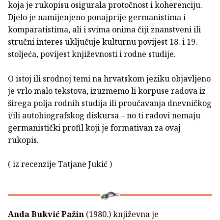
koja je rukopisu osigurala protočnost i koherenciju.
Djelo je namijenjeno ponajprije germanistima i
komparatistima, ali i svima onima čiji znanstveni ili
stručni interes uključuje kulturnu povijest 18. i 19.
stoljeća, povijest književnosti i rodne studije.
O istoj ili srodnoj temi na hrvatskom jeziku objavljeno
je vrlo malo tekstova, izuzmemo li korpuse radova iz
širega polja rodnih studija ili proučavanja dnevničkog
i/ili autobiografskog diskursa – no ti radovi nemaju
germanistički profil koji je formativan za ovaj
rukopis.
( iz recenzije Tatjane Jukić )
Anda Bukvić Pažin
(1980.) književna je