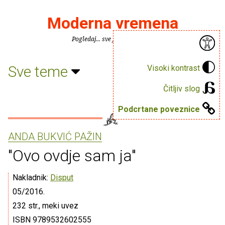
Moderna vremena
Pogledaj... sve je puno knjiga.
Sve teme
Visoki kontrast
Čitljiv slog
Podcrtane poveznice
ANDA BUKVIĆ PAŽIN
"Ovo ovdje sam ja"
Nakladnik:
Disput
05/2016.
232 str., meki uvez
ISBN 9789532602555