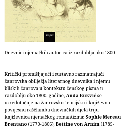
Dnevnici njemačkih autorica iz razdoblja oko 1800.
Kritički promišljajući i sustavno razmatrajući
žanrovska obilježja literarnog dnevnika i njemu
bliskih žanrova u kontekstu ženskog pisma u
razdoblju oko 1800. godine,
Anda Bukvić
se
usredotočuje na žanrovsko-teorijsku i književno-
povijesnu raščlambu dnevničkih djelâ triju
književnica njemačkog romantizma:
Sophie Mereau
Brentano
(1770-1806),
Bettine von Arnim
(1785-