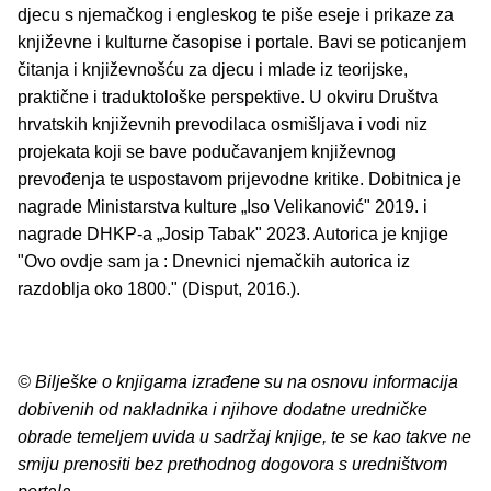
djecu s njemačkog i engleskog te piše eseje i prikaze za
književne i kulturne časopise i portale. Bavi se poticanjem
čitanja i književnošću za djecu i mlade iz teorijske,
praktične i traduktološke perspektive. U okviru Društva
hrvatskih književnih prevodilaca osmišljava i vodi niz
projekata koji se bave podučavanjem književnog
prevođenja te uspostavom prijevodne kritike. Dobitnica je
nagrade Ministarstva kulture „Iso Velikanović" 2019. i
nagrade DHKP-a „Josip Tabak" 2023. Autorica je knjige
"Ovo ovdje sam ja : Dnevnici njemačkih autorica iz
razdoblja oko 1800." (Disput, 2016.).
© Bilješke o knjigama izrađene su na osnovu informacija
dobivenih od nakladnika i njihove dodatne uredničke
obrade temeljem uvida u sadržaj knjige, te se kao takve ne
smiju prenositi bez prethodnog dogovora s uredništvom