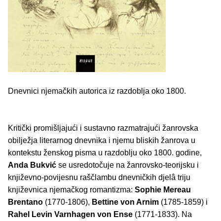
Dnevnici njemačkih autorica iz razdoblja oko 1800.
Kritički promišljajući i sustavno razmatrajući žanrovska
obilježja literarnog dnevnika i njemu bliskih žanrova u
kontekstu ženskog pisma u razdoblju oko 1800. godine,
Anda Bukvić
se usredotočuje na žanrovsko-teorijsku i
književno-povijesnu raščlambu dnevničkih djelâ triju
književnica njemačkog romantizma:
Sophie Mereau
Brentano
(1770-1806),
Bettine von Arnim
(1785-1859) i
Rahel Levin Varnhagen von Ense
(1771-1833). Na