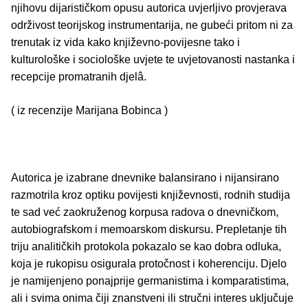
njihovu dijarističkom opusu autorica uvjerljivo provjerava
održivost teorijskog instrumentarija, ne gubeći pritom ni za
trenutak iz vida kako književno-povijesne tako i
kulturološke i sociološke uvjete te uvjetovanosti nastanka i
recepcije promatranih djelâ.
( iz recenzije Marijana Bobinca )
Autorica je izabrane dnevnike balansirano i nijansirano
razmotrila kroz optiku povijesti književnosti, rodnih studija
te sad već zaokruženog korpusa radova o dnevničkom,
autobiografskom i memoarskom diskursu. Prepletanje tih
triju analitičkih protokola pokazalo se kao dobra odluka,
koja je rukopisu osigurala protočnost i koherenciju. Djelo
je namijenjeno ponajprije germanistima i komparatistima,
ali i svima onima čiji znanstveni ili stručni interes uključuje