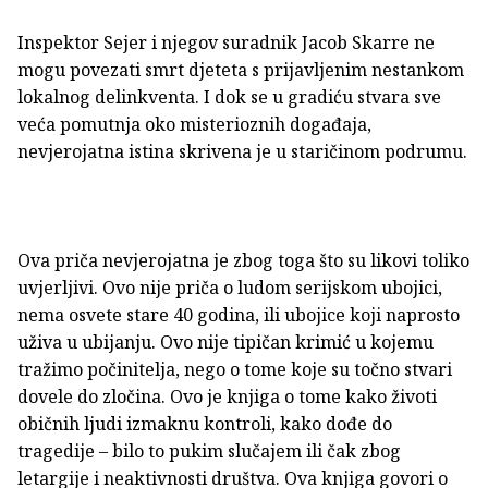
Inspektor Sejer i njegov suradnik Jacob Skarre ne
mogu povezati smrt djeteta s prijavljenim nestankom
lokalnog delinkventa. I dok se u gradiću stvara sve
veća pomutnja oko misterioznih događaja,
nevjerojatna istina skrivena je u staričinom podrumu.
Ova priča nevjerojatna je zbog toga što su likovi toliko
uvjerljivi. Ovo nije priča o ludom serijskom ubojici,
nema osvete stare 40 godina, ili ubojice koji naprosto
uživa u ubijanju. Ovo nije tipičan krimić u kojemu
tražimo počinitelja, nego o tome koje su točno stvari
dovele do zločina. Ovo je knjiga o tome kako životi
običnih ljudi izmaknu kontroli, kako dođe do
tragedije – bilo to pukim slučajem ili čak zbog
letargije i neaktivnosti društva. Ova knjiga govori o