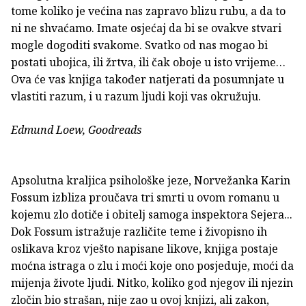
tome koliko je većina nas zapravo blizu rubu, a da to
ni ne shvaćamo. Imate osjećaj da bi se ovakve stvari
mogle dogoditi svakome. Svatko od nas mogao bi
postati ubojica, ili žrtva, ili čak oboje u isto vrijeme…
Ova će vas knjiga također natjerati da posumnjate u
vlastiti razum, i u razum ljudi koji vas okružuju.
Edmund Loew, Goodreads
Apsolutna kraljica psihološke jeze, Norvežanka Karin
Fossum izbliza proučava tri smrti u ovom romanu u
kojemu zlo dotiče i obitelj samoga inspektora Sejera...
Dok Fossum istražuje različite teme i živopisno ih
oslikava kroz vješto napisane likove, knjiga postaje
moćna istraga o zlu i moći koje ono posjeduje, moći da
mijenja živote ljudi. Nitko, koliko god njegov ili njezin
zločin bio strašan, nije zao u ovoj knjizi, ali zakon,