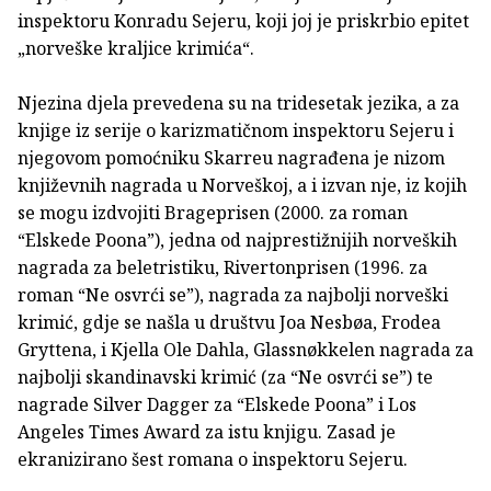
inspektoru Konradu Sejeru, koji joj je priskrbio epitet
„norveške kraljice krimića“.
Njezina djela prevedena su na tridesetak jezika, a za
knjige iz serije o karizmatičnom inspektoru Sejeru i
njegovom pomoćniku Skarreu nagrađena je nizom
književnih nagrada u Norveškoj, a i izvan nje, iz kojih
se mogu izdvojiti Brageprisen (2000. za roman
“Elskede Poona”), jedna od najprestižnijih norveških
nagrada za beletristiku, Rivertonprisen (1996. za
roman “Ne osvrći se”), nagrada za najbolji norveški
krimić, gdje se našla u društvu Joa Nesbøa, Frodea
Gryttena, i Kjella Ole Dahla, Glassnøkkelen nagrada za
najbolji skandinavski krimić (za “Ne osvrći se”) te
nagrade Silver Dagger za “Elskede Poona” i Los
Angeles Times Award za istu knjigu. Zasad je
ekranizirano šest romana o inspektoru Sejeru.