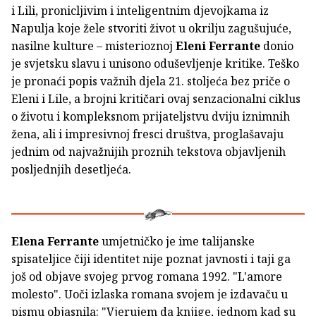
i Lili, pronicljivim i inteligentnim djevojkama iz
Napulja koje žele stvoriti život u okrilju zagušujuće,
nasilne kulture – misterioznoj
Eleni Ferrante
donio
je svjetsku slavu i unisono oduševljenje kritike. Teško
je pronaći popis važnih djela 21. stoljeća bez priče o
Eleni i Lile, a brojni kritičari ovaj senzacionalni ciklus
o životu i kompleksnom prijateljstvu dviju iznimnih
žena, ali i impresivnoj fresci društva, proglašavaju
jednim od najvažnijih proznih tekstova objavljenih
posljednjih desetljeća.
Elena Ferrante
umjetničko je ime talijanske
spisateljice čiji identitet nije poznat javnosti i taji ga
još od objave svojeg prvog romana 1992. "L'amore
molesto". Uoči izlaska romana svojem je izdavaču u
pismu objasnila: "Vjerujem da knjige, jednom kad su