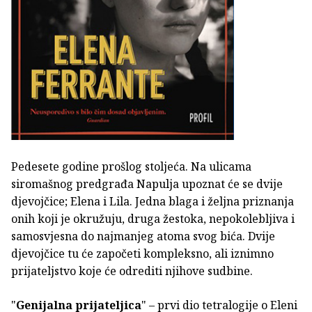
Pedesete godine prošlog stoljeća. Na ulicama
siromašnog predgrađa Napulja upoznat će se dvije
djevojčice; Elena i Lila. Jedna blaga i željna priznanja
onih koji je okružuju, druga žestoka, nepokolebljiva i
samosvjesna do najmanjeg atoma svog bića. Dvije
djevojčice tu će započeti kompleksno, ali iznimno
prijateljstvo koje će odrediti njihove sudbine.
"
Genijalna prijateljica
" – prvi dio tetralogije o Eleni