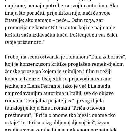
napisane, nemaju potrebe za svojim autorima. Ako
imaju što poručiti, prije ili kasnije, naći će svoje
čitatelje; ako nemaju – neće... Osim toga, zar
promocija ne košta? Bit ću autor koji će najmanje
koštati vašu izdavačku kuću. Poštedjet ću vas čak i
svoje prisutnosti."
Proboj na sceni ostvarila je romanom "Dani zaborava",
koji je konsenzusom kritike proglašen remek-djelom
ženske proze po kojem je snimljen i film u režiji
Roberta Faenze. Uslijedili su prijevodi na strane
jezike, no Elena Ferrante, iako je već bila među
najprodavanijim autorima u Italiji, sve do objave
romana "Genijalna prijateljica", prvog dijela
tetralogije koju čine i romani "Priča o novom
prezimenu", "Priča o onome tko bježi i onome tko
ostaje" te "Priča o izgubljenoj djevojčici", izvan
granica svoje zemlje bila je uglavnom poznata tek