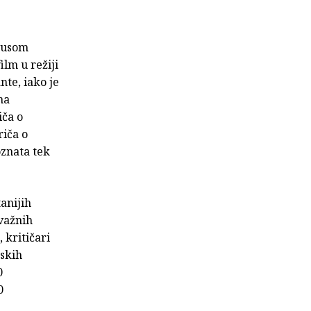
nzusom
lm u režiji
nte, iako je
na
iča o
riča o
oznata tek
tanijih
važnih
 kritičari
tskih
0
0