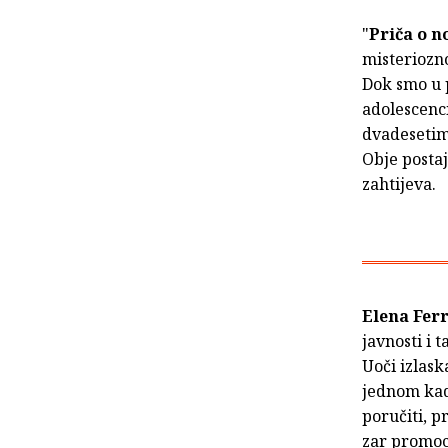
"
Priča o 
misteriozn
Dok smo u p
adolescenci
dvadesetima
Obje postaj
zahtijeva.
Elena Fer
javnosti i 
Uoči izlask
jednom kad
poručiti, pr
zar promoci