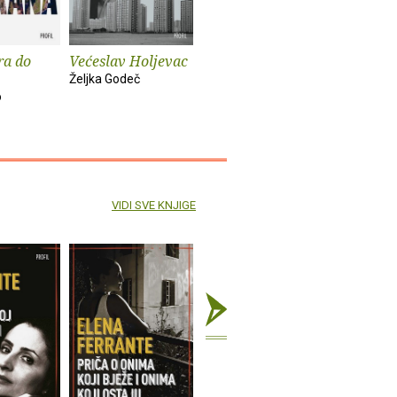
ra do
Većeslav Holjevac
Tom Lake
Mrzim / 
knjige
Željka Godeč
Ann Patchett
o
Mariajo Ilu
VIDI SVE KNJIGE