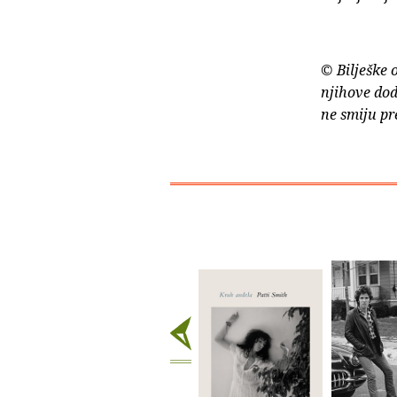
© Bilješke 
njihove dod
ne smiju pr