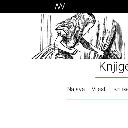
Knjig
Najave
Vijesti
Kritik