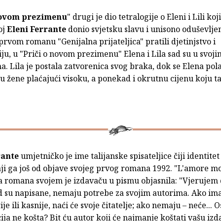
novom prezimenu
" drugi je dio tetralogije o Eleni i Lili koji
oj
Eleni Ferrante
donio svjetsku slavu i unisono oduševljen
rvom romanu "Genijalna prijateljica" pratili djetinjstvo i
ju, u "Priči o novom prezimenu" Elena i Lila sad su u svoji
. Lila je postala zatvorenica svog braka, dok se Elena pol
u žene plaćajući visoku, a ponekad i okrutnu cijenu koju ta
rante
umjetničko je ime talijanske spisateljice čiji identitet
taji ga još od objave svojeg prvog romana 1992. "L'amore mo
a romana svojem je izdavaču u pismu objasnila: "Vjerujem 
 su napisane, nemaju potrebe za svojim autorima. Ako ima
ije ili kasnije, naći će svoje čitatelje; ako nemaju – neće... 
ja ne košta? Bit ću autor koji će najmanje koštati vašu iz