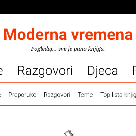
Moderna vremena
Pogledaj... sve je puno knjiga.
e
Razgovori
Djeca
e
Preporuke
Razgovori
Teme
Top lista knji