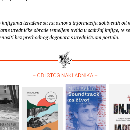
o knjigama izrađene su na osnovu informacija dobivenih od 
atne uredničke obrade temeljem uvida u sadržaj knjige, te s
enositi bez prethodnog dogovora s uredništvom portala.
– OD ISTOG NAKLADNIKA –