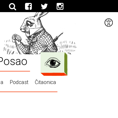
Posao
ga
Podcast
Čitaonica