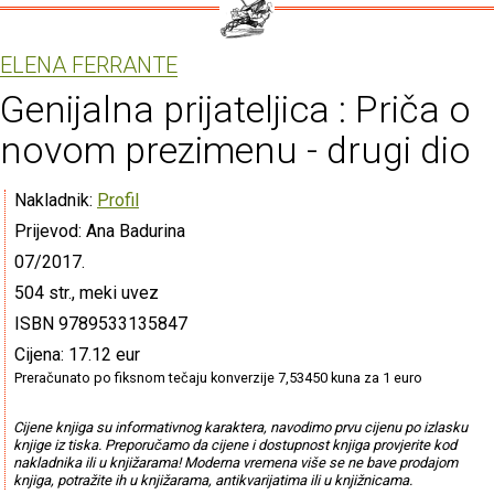
ELENA FERRANTE
Genijalna prijateljica : Priča o
novom prezimenu - drugi dio
Nakladnik:
Profil
Prijevod: Ana Badurina
07/2017.
504 str., meki uvez
ISBN 9789533135847
Cijena: 17.12 eur
Preračunato po fiksnom tečaju konverzije 7,53450 kuna za 1 euro
Cijene knjiga su informativnog karaktera, navodimo prvu cijenu po izlasku
knjige iz tiska. Preporučamo da cijene i dostupnost knjiga provjerite kod
nakladnika ili u knjižarama! Moderna vremena više se ne bave prodajom
knjiga, potražite ih u knjižarama, antikvarijatima ili u knjižnicama.