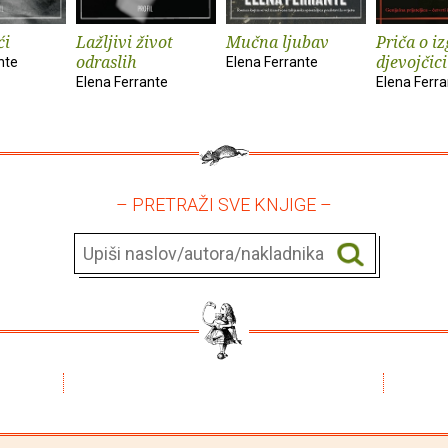
ći
Lažljivi život
Mučna ljubav
Priča o i
odraslih
djevojčici
nte
Elena Ferrante
Elena Ferrante
Elena Ferr
– PRETRAŽI SVE KNJIGE –