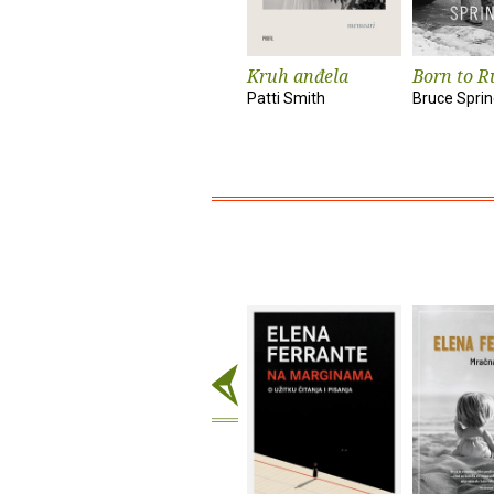
Kruh anđela
Born to R
Patti Smith
Bruce Spri