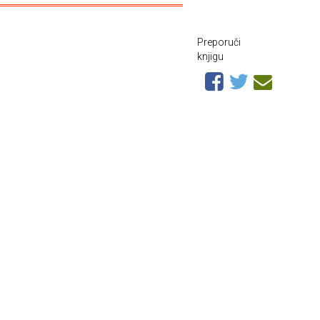
Preporuči
knjigu