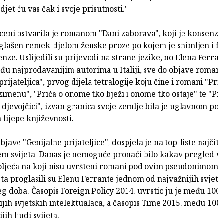
djet ću vas čak i svoje prisutnosti."
sceni ostvarila je romanom "Dani zaborava", koji je konse
glašen remek-djelom ženske proze po kojem je snimljen i fi
nze. Uslijedili su prijevodi na strane jezike, no Elena Ferra
eđu najprodavanijim autorima u Italiji, sve do objave roma
prijateljica", prvog dijela tetralogije koju čine i romani "Pr
menu", "Priča o onome tko bježi i onome tko ostaje" te "P
 djevojčici", izvan granica svoje zemlje bila je uglavnom p
a lijepe književnosti.
jave "Genijalne prijateljice", dospjela je na top-liste najči
jem svijeta. Danas je nemoguće pronaći bilo kakav pregled 
toljeća na koji nisu uvršteni romani pod ovim pseudonimom,
eta proglasili su Elenu Ferrante jednom od najvažnijih svje
g doba. Časopis Foreign Policy 2014. uvrstio ju je među 10
ijih svjetskih intelektualaca, a časopis Time 2015. među 10
jih ljudi svijeta.