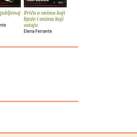
zgubljenoj
Priča o onima koji
Priča o novom
Genijaln
bježe i onima koji
prezimenu
prijatelji
ostaju
ante
Elena Ferrante
Elena Ferr
Elena Ferrante