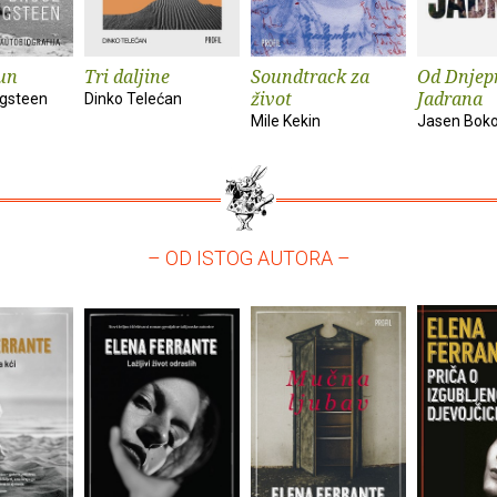
un
Tri daljine
Soundtrack za
Od Dnjep
život
Jadrana
ngsteen
Dinko Telećan
Mile Kekin
Jasen Bok
– OD ISTOG AUTORA –