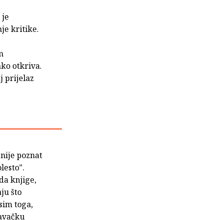
 je
je kritike.
m
ako otkriva.
j prijelaz
 nije poznat
lesto".
da knjige,
ju što
Osim toga,
davačku