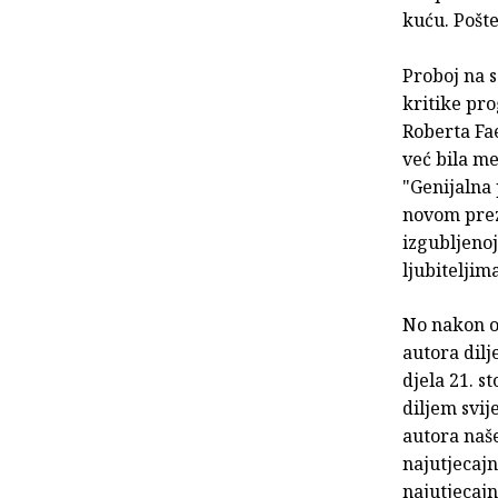
kuću. Pošte
Proboj na 
kritike pro
Roberta Fae
već bila m
"Genijalna 
novom prezi
izgubljenoj
ljubiteljim
No nakon ob
autora dil
djela 21. s
diljem svij
autora naše
najutjecajn
najutjecajni