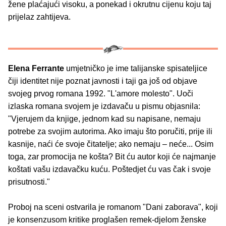
žene plaćajući visoku, a ponekad i okrutnu cijenu koju taj
prijelaz zahtijeva.
Elena Ferrante
umjetničko je ime talijanske spisateljice
čiji identitet nije poznat javnosti i taji ga još od objave
svojeg prvog romana 1992. "L'amore molesto". Uoči
izlaska romana svojem je izdavaču u pismu objasnila:
"Vjerujem da knjige, jednom kad su napisane, nemaju
potrebe za svojim autorima. Ako imaju što poručiti, prije ili
kasnije, naći će svoje čitatelje; ako nemaju – neće... Osim
toga, zar promocija ne košta? Bit ću autor koji će najmanje
koštati vašu izdavačku kuću. Poštedjet ću vas čak i svoje
prisutnosti."
Proboj na sceni ostvarila je romanom "Dani zaborava", koji
je konsenzusom kritike proglašen remek-djelom ženske