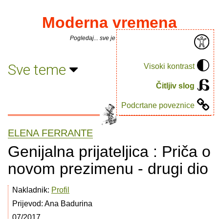
Moderna vremena
Pogledaj... sve je puno knjiga.
Sve teme
Visoki kontrast
Čitljiv slog
Podcrtane poveznice
ELENA FERRANTE
Genijalna prijateljica : Priča o
novom prezimenu - drugi dio
Nakladnik:
Profil
Prijevod: Ana Badurina
07/2017.