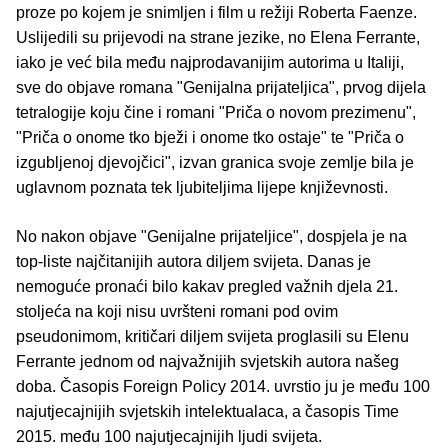
proze po kojem je snimljen i film u režiji Roberta Faenze.
Uslijedili su prijevodi na strane jezike, no Elena Ferrante,
iako je već bila među najprodavanijim autorima u Italiji,
sve do objave romana "Genijalna prijateljica", prvog dijela
tetralogije koju čine i romani "Priča o novom prezimenu",
"Priča o onome tko bježi i onome tko ostaje" te "Priča o
izgubljenoj djevojčici", izvan granica svoje zemlje bila je
uglavnom poznata tek ljubiteljima lijepe književnosti.
No nakon objave "Genijalne prijateljice", dospjela je na
top-liste najčitanijih autora diljem svijeta. Danas je
nemoguće pronaći bilo kakav pregled važnih djela 21.
stoljeća na koji nisu uvršteni romani pod ovim
pseudonimom, kritičari diljem svijeta proglasili su Elenu
Ferrante jednom od najvažnijih svjetskih autora našeg
doba. Časopis Foreign Policy 2014. uvrstio ju je među 100
najutjecajnijih svjetskih intelektualaca, a časopis Time
2015. među 100 najutjecajnijih ljudi svijeta.