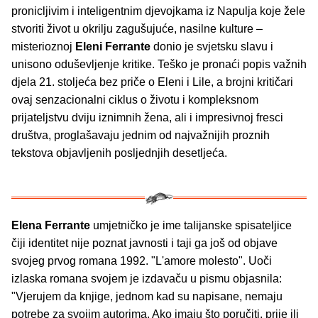
pronicljivim i inteligentnim djevojkama iz Napulja koje žele
stvoriti život u okrilju zagušujuće, nasilne kulture –
misterioznoj
Eleni Ferrante
donio je svjetsku slavu i
unisono oduševljenje kritike. Teško je pronaći popis važnih
djela 21. stoljeća bez priče o Eleni i Lile, a brojni kritičari
ovaj senzacionalni ciklus o životu i kompleksnom
prijateljstvu dviju iznimnih žena, ali i impresivnoj fresci
društva, proglašavaju jednim od najvažnijih proznih
tekstova objavljenih posljednjih desetljeća.
Elena Ferrante
umjetničko je ime talijanske spisateljice
čiji identitet nije poznat javnosti i taji ga još od objave
svojeg prvog romana 1992. "L'amore molesto". Uoči
izlaska romana svojem je izdavaču u pismu objasnila:
"Vjerujem da knjige, jednom kad su napisane, nemaju
potrebe za svojim autorima. Ako imaju što poručiti, prije ili