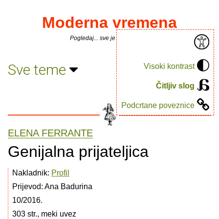
Moderna vremena
Pogledaj... sve je puno knjiga.
Sve teme
Visoki kontrast
Čitljiv slog
Podcrtane poveznice
ELENA FERRANTE
Genijalna prijateljica
Nakladnik:
Profil
Prijevod: Ana Badurina
10/2016.
303 str., meki uvez