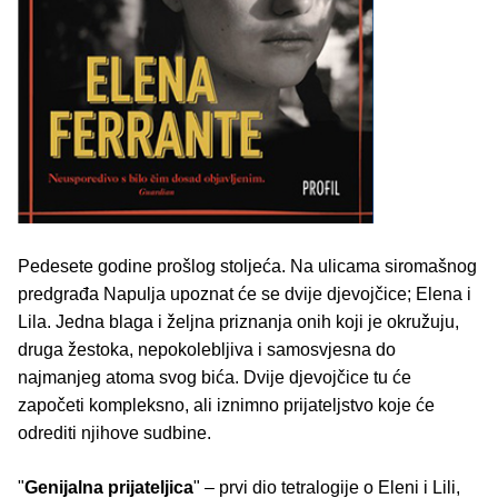
Pedesete godine prošlog stoljeća. Na ulicama siromašnog
predgrađa Napulja upoznat će se dvije djevojčice; Elena i
Lila. Jedna blaga i željna priznanja onih koji je okružuju,
druga žestoka, nepokolebljiva i samosvjesna do
najmanjeg atoma svog bića. Dvije djevojčice tu će
započeti kompleksno, ali iznimno prijateljstvo koje će
odrediti njihove sudbine.
"
Genijalna prijateljica
" – prvi dio tetralogije o Eleni i Lili,