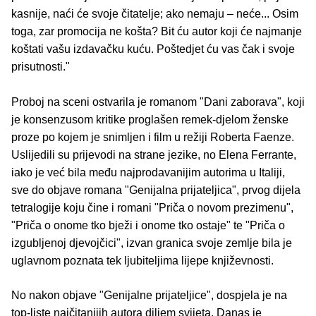
kasnije, naći će svoje čitatelje; ako nemaju – neće... Osim
toga, zar promocija ne košta? Bit ću autor koji će najmanje
koštati vašu izdavačku kuću. Poštedjet ću vas čak i svoje
prisutnosti."
Proboj na sceni ostvarila je romanom "Dani zaborava", koji
je konsenzusom kritike proglašen remek-djelom ženske
proze po kojem je snimljen i film u režiji Roberta Faenze.
Uslijedili su prijevodi na strane jezike, no Elena Ferrante,
iako je već bila među najprodavanijim autorima u Italiji,
sve do objave romana "Genijalna prijateljica", prvog dijela
tetralogije koju čine i romani "Priča o novom prezimenu",
"Priča o onome tko bježi i onome tko ostaje" te "Priča o
izgubljenoj djevojčici", izvan granica svoje zemlje bila je
uglavnom poznata tek ljubiteljima lijepe književnosti.
No nakon objave "Genijalne prijateljice", dospjela je na
top-liste najčitanijih autora diljem svijeta. Danas je