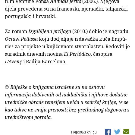
film Venture Ponsa
Animals ferits
(2006.). Njegova
djela prevedena su na francuski, njemački, talijanski,
portugalski i hrvatski.
Za roman
Izgubljena prtljaga
(2010.) dobio je nagradu
Octavi Pellissa
koju dodjeljuje izdavačka kuća Empú­
ries za projekte u književnom stvaralaštvu. Redoviti je
suradnik dnevnih novina
El Periódico
, časopisa
L’Avenç
i Radija Barcelona.
© Bilješke o knjigama izrađene su na osnovu
informacija dobivenih od nakladnika i njihove dodatne
uredničke obrade temeljem uvida u sadržaj knjige, te se
kao takve ne smiju prenositi bez prethodnog dogovora s
uredništvom portala.
Preporuči knjigu