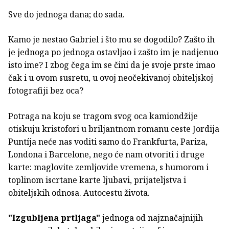
Sve do jednoga dana; do sada.
Kamo je nestao Gabriel i što mu se dogodilo? Zašto ih
je jednoga po jednoga ostavljao i zašto im je nadjenuo
isto ime? I zbog čega im se čini da je svoje prste imao
čak i u ovom susretu, u ovoj neočekivanoj obiteljskoj
fotografiji bez oca?
Potraga na koju se tragom svog oca kamiondžije
otiskuju kristofori u briljantnom romanu ceste Jordija
Puntíja neće nas voditi samo do Frankfurta, Pariza,
Londona i Barcelone, nego će nam otvoriti i druge
karte: maglovite zemljovide vremena, s humorom i
toplinom iscrtane karte ljubavi, prijateljstva i
obiteljskih odnosa. Autocestu života.
"Izgubljena prtljaga"
jednoga od najznačajnijih