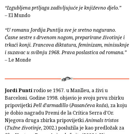
“Izgubljena prtljaga zadivljujuće je književno djelo.”
– El Mundo
“U romanu Jordija Puntíja sve je sretno nagurano.
Časne sestre s drvenom nogom, preparirane životinje i
trkaći konji. Francova diktatura, feminizam, minisuknje
i suzavac u svibnju 1968. Prava poslastica od romana.”
– Le Monde
Jordi Puntí
rodio se 1967. u Manlleu, a živi u
Barceloni. Godine 1998. objavio je svoju prvu zbirku
pripovijetki
Pell d’armadillo
(
Pasančeva koža
), za koju
je dobio nagradu Premi de la Crítica Serra d’Or.
Njegova druga zbirka pripovijetki
Animals tristos
(
Tužne životinje
, 2002.) poslužila je kao predložak za