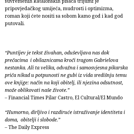
suvremenih katalonskih pisaca trijumf je
pripovjedačkog umijeća, mudrosti i optimizma,
roman koji ćete nositi sa sobom kamo god i kad god
putovali.
“Puntíjev je tekst živahan, oduševljava nas dok
prečacima i obilaznicama kroči tragom Gabrielova
nestanka. Ali ta velika, odvažna i samosvjesna pikarska
priča nikad u potpunosti ne gubi iz vida središnju temu
ove knjige: način na koji obitelj, ili njezina odsutnost,
može oblikovati naše živote.”
– Financial Times Pilar Castro, El Cultural/El Mundo
“Humorno, dirljivo i razdiruće istraživanje identiteta i
doma, obitelji i slobode.”
– The Daily Express