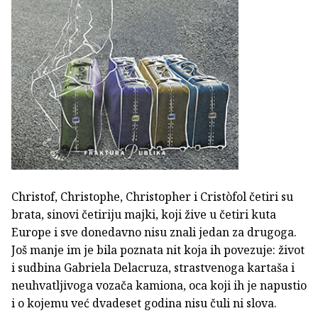
Christof, Christophe, Christopher i Cristòfol četiri su
brata, sinovi četiriju majki, koji žive u četiri kuta
Europe i sve donedavno nisu znali jedan za drugoga.
Još manje im je bila poznata nit koja ih povezuje: život
i sudbina Gabriela Delacruza, strastvenoga kartaša i
neuhvatljivoga vozača kamiona, oca koji ih je napustio
i o kojemu već dvadeset godina nisu čuli ni slova.