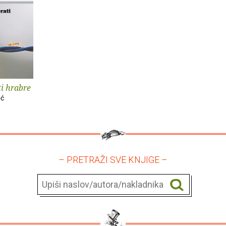
ti hrabre
ić
– PRETRAŽI SVE KNJIGE –