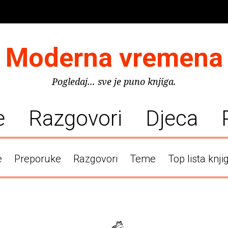
Moderna vremena
Pogledaj... sve je puno knjiga.
e
Razgovori
Djeca
e
Preporuke
Razgovori
Teme
Top lista knji