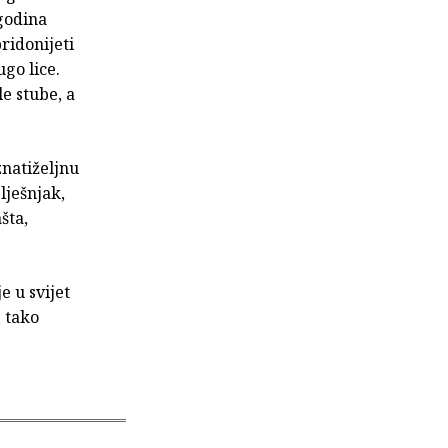
godina
ridonijeti
go lice.
e stube, a
znatiželjnu
lješnjak,
šta,
e u svijet
e tako