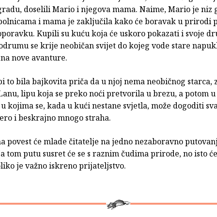
gradu, doselili Mario i njegova mama. Naime, Mario je niz 
olnicama i mama je zaključila kako će boravak u prirodi p
oravku. Kupili su kuću koja će uskoro pokazati i svoje dru
drumu se krije neobičan svijet do kojeg vode stare napukl
 na nove avanture.
i to bila bajkovita priča da u njoj nema neobičnog starca, 
Lanu, lipu koja se preko noći pretvorila u brezu, a potom u 
 u kojima se, kada u kući nestane svjetla, može dogoditi sva
ero i beskrajno mnogo straha.
a povest će mlade čitatelje na jedno nezaboravno putovanj
 tom putu susret će se s raznim čudima prirode, no isto ć
liko je važno iskreno prijateljstvo.