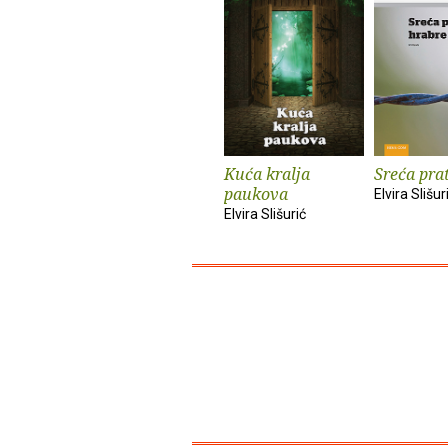
Kuća kralja
Sreća pra
paukova
Elvira Slišur
Elvira Slišurić