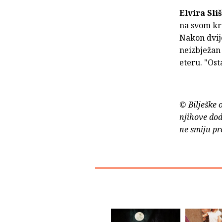
Elvira Sli
na svom kr
Nakon dvij
neizbježan 
eteru. "Ost
© Bilješke 
njihove dod
ne smiju pr