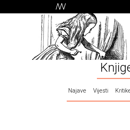
Knjig
Najave
Vijesti
Kritik