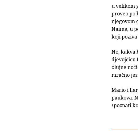
u velikom 
proveo po b
njegovom op
Naime, u po
koji poziva
No, kakva b
djevojčicu 
olujne noći
mračno jez
Mario i Lan
paukova. Na
spoznati ko