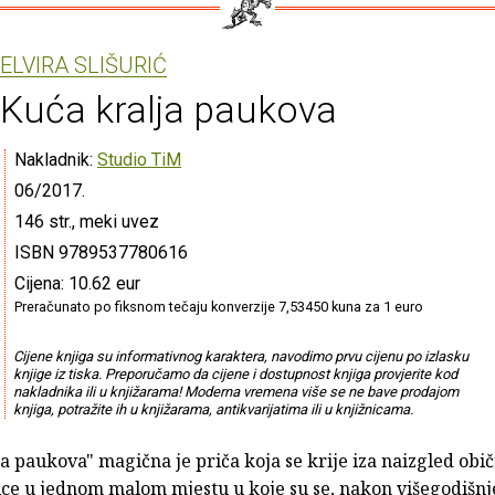
ELVIRA SLIŠURIĆ
Kuća kralja paukova
Nakladnik:
Studio TiM
06/2017.
146 str., meki uvez
ISBN 9789537780616
Cijena: 10.62 eur
Preračunato po fiksnom tečaju konverzije 7,53450 kuna za 1 euro
Cijene knjiga su informativnog karaktera, navodimo prvu cijenu po izlasku
knjige iz tiska. Preporučamo da cijene i dostupnost knjiga provjerite kod
nakladnika ili u knjižarama! Moderna vremena više se ne bave prodajom
knjiga, potražite ih u knjižarama, antikvarijatima ili u knjižnicama.
a paukova" magična je priča koja se krije iza naizgled obi
ce u jednom malom mjestu u koje su se, nakon višegodišn