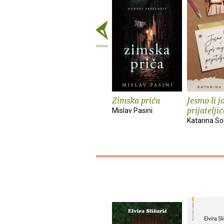
Zimska priča
Jesmo li j
prijatelji
Mislav Pasini
Katarina S