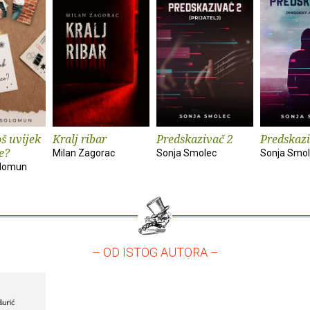
oš uvijek
Kralj ribar
Predskazivač 2
Predskaz
ce?
Milan Zagorac
Sonja Smolec
Sonja Smo
olomun
– OD ISTOG AUTORA –