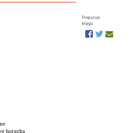
Preporuči
knjigu
čne
jeg boravka