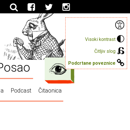
Visoki kontrast
Čitljiv slog
Posao
Podcrtane poveznice
ga
Podcast
Čitaonica