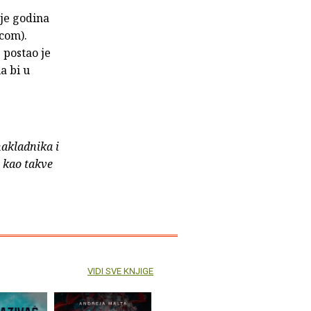
 je godina
com).
 postao je
a bi u
nakladnika i
e kao takve
VIDI SVE KNJIGE