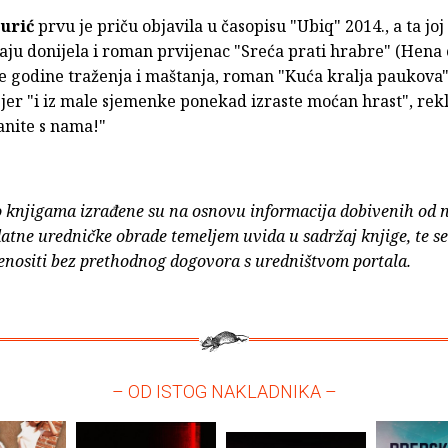
šurić
prvu je priču objavila u časopisu "Ubiq" 2014., a ta joj
aju donijela i roman prvijenac "Sreća prati hrabre" (Hena 
e godine traženja i maštanja, roman "Kuća kralja paukova"
jer "i iz male sjemenke ponekad izraste moćan hrast", rekl
anite s nama!"
o knjigama izrađene su na osnovu informacija dobivenih od 
atne uredničke obrade temeljem uvida u sadržaj knjige, te s
enositi bez prethodnog dogovora s uredništvom portala.
– OD ISTOG NAKLADNIKA –