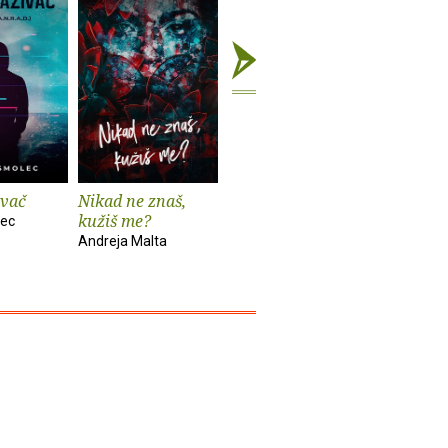
ivač
Nikad ne znaš,
Od Zemlje do
Anatomij
kužiš me?
Mjeseca
rastanak
lec
Andreja Malta
Katarina Solomun
Daniel Rad