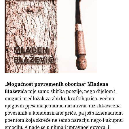
„Mogućnost povremenih oborina“
Mladena
Blaževića
nije samo zbirka poezije, nego dijelom i
mogući predložak za zbirku kratkih priča. Većina
njegovih pjesama je naime narativna, niz slika/scena
povezanih u kondenzirane priče, pa još s iznenadnom
poentom koja skreće ne samo naraciju nego i ukupnu
emociju. A nađe se u njima i upravnog govora, i