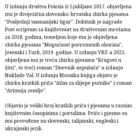
U izdanju društva Poiesis iz Ljubljane 2017. objavljena
mu je dvojezična slovensko-hrvatska zbirka pjesama
"Posljednji tasmanijski tigar". Dobitnik je nagrade
Post scriptum za književnost na društvenim mrežama
za 2018. godinu, temeljem koje mu je objavljena
zbirka pjesama "Mogućnost povremenih oborina",
Jesenski i Turk, 2019. godine. U izdanju VBZ-a 2021.
objavljena mu je treća zbirka pjesama "Krugovi u
žitu", te treći roman "Dnevnik nepušača" u izdanju
Naklade Val. U izdanju Mozaika knjiga objavo je
zbirku kratkih priča "Atlas za slijepe putnike" i roman
"Aritmija zemlje".
Objavio je veliki broj kratkih priča i pjesama u raznim
književnim časopisima i portalima. Priče i pjesme su
mu prevođene na slovenski, talijanski, engleski i
ukrajinski jezik.