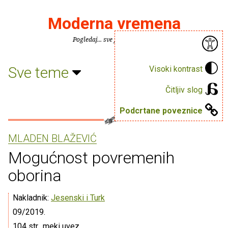
Moderna vremena
Pogledaj... sve je puno knjiga.
Sve teme
Visoki kontrast
Čitljiv slog
Podcrtane poveznice
MLADEN BLAŽEVIĆ
Mogućnost povremenih
oborina
Nakladnik:
Jesenski i Turk
09/2019.
104 str., meki uvez