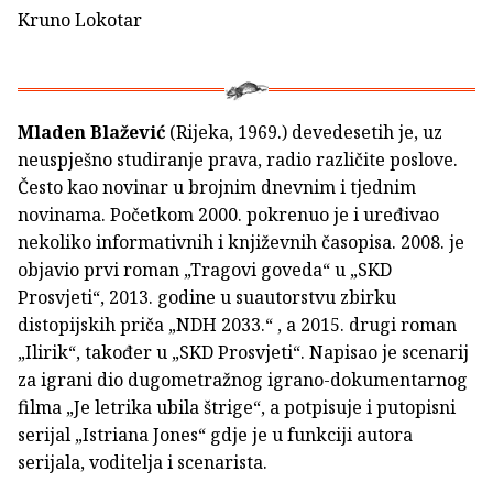
Kruno Lokotar
Mladen Blažević
(Rijeka, 1969.) devedesetih je, uz
neuspješno studiranje prava, radio različite poslove.
Često kao novinar u brojnim dnevnim i tjednim
novinama. Početkom 2000. pokrenuo je i uređivao
nekoliko informativnih i književnih časopisa. 2008. je
objavio prvi roman „Tragovi goveda“ u „SKD
Prosvjeti“, 2013. godine u suautorstvu zbirku
distopijskih priča „NDH 2033.“ , a 2015. drugi roman
„Ilirik“, također u „SKD Prosvjeti“. Napisao je scenarij
za igrani dio dugometražnog igrano-dokumentarnog
filma „Je letrika ubila štrige“, a potpisuje i putopisni
serijal „Istriana Jones“ gdje je u funkciji autora
serijala, voditelja i scenarista.