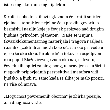
istarskog i kordunskog dijalekta.
Strofe i slobodni stihovi uglavnom će pratiti smislene
cjeline, a te smislene cjeline će u pravilu govoriti o
besmislu i nasilju koje je čovjek proizveo nad drugim
ljudima, prirodom, planetom... Nađe se u njima
(kvazi)dokumentarnog materijala i tragova nasljeđa
raznih egzaktnih znanosti koje učas lirsko prevode u
epski široku sliku. Piroklastični tokovi su osjetljivom
oku poput Blaževićevog svuda oko nas, u drvetu,
čovjeku ili loptici za ping-pong, u mravljem se u širini
njegovih pripovjednih perspektiva i metafora vidi
ljudsko, a ljudi su, samo kada se slika još malo proširi,
ne više od mrava.
„Mogućnost povremenih oborina“ je zbirka poezije,
ali i dijagnoza vrste.