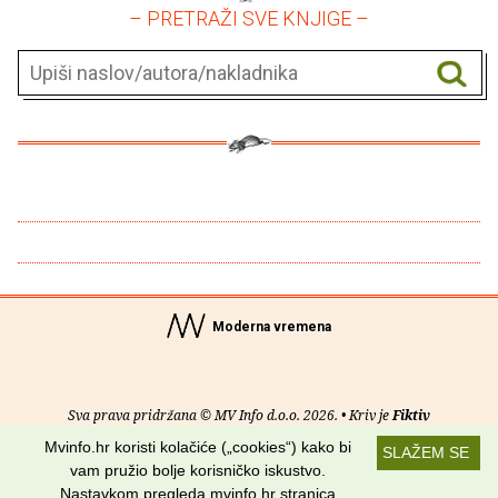
– PRETRAŽI SVE KNJIGE –
Moderna vremena
Sva prava pridržana © MV Info d.o.o. 2026. • Kriv je
Fiktiv
Mvinfo.hr koristi kolačiće („cookies“) kako bi
SLAŽEM SE
O nama
•
Pomoć
•
Uvjeti korištenja
•
RSS kanali
vam pružio bolje korisničko iskustvo.
Nastavkom pregleda mvinfo.hr stranica