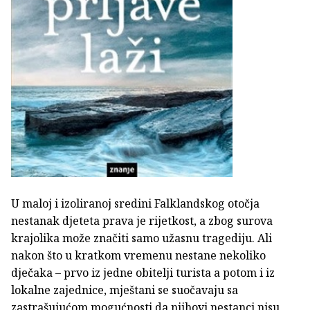
U maloj i izoliranoj sredini Falklandskog otočja
nestanak djeteta prava je rijetkost, a zbog surova
krajolika može značiti samo užasnu tragediju. Ali
nakon što u kratkom vremenu nestane nekoliko
dječaka – prvo iz jedne obitelji turista a potom i iz
lokalne zajednice, mještani se suočavaju sa
zastrašujućom mogućnosti da njihovi nestanci nisu