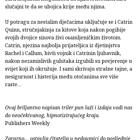
slučajni te da se ubojica krije među njima.
U potragu za nestalim dječacima uključuje se i Catrin
Quinn, stručnjakinja za kitove koja nakon pogibije
svojih dvojice sinova živi osamljeničkim životom.
Catrin, njezina najbolja prijateljica iz djetinjstva
Rachel i Callum, bivši vojnik i Catrinin ljubavnik,
nakon nezamislivih gubitaka izgubili su povjerenje u
svijet koji ih okružuje. I sami skrivaju strašne tajne, a
nesigurnost i histerija među otočanima sve više
raste…
Ovaj briljantno napisan triler pun laži i izdaja vodi nas
do neočekivanog, hipnotizirajućeg kraja.
Publishers Weekly
Zarazno… ostavlja čitatelja u nedoumici do posljednje