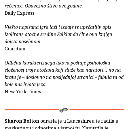
rečenice. Obavezno štivo ove godine.
Daily Express
Vješto napisana igra laži i izdaje te upečatljiv opis
izolirane otočne sredine Falklanda čine ovu knjigu
doista posebnom.
Guardian
Odlična karakterizacija likova poštuje psihološku
složenost troje otočana koji služe kao naratori… no na
kraju je – doslovno na posljednjoj stranici – fabula ta od
koje nas hvata jeza.
New York Times
Sharon Bolton
odrasla je u Lancashireu te radila u
marketingu i odnosima s javnošću. Napustila je