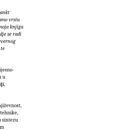
Sankt
samo vrstu
 moja knjiga
je se radi
evernog
 te
ijesno-
u u
j
i,
jiževnost,
 tehnike,
u sintezu
im