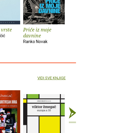
 vrste
Priče iz moje
Zagrebački štikleci
Po Hrvat
davnine
skokovit
čić
Mladen Klemenčić
Ranko Novak
Nives Opač
VIDI SVE KNJIGE