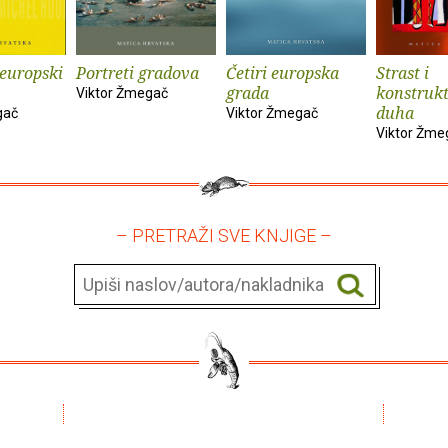
europski
Portreti gradova
Četiri europska
Strast i
grada
konstruk
Viktor Žmegač
duha
gač
Viktor Žmegač
Viktor Žme
– PRETRAŽI SVE KNJIGE –