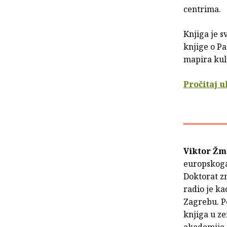
centrima.
Knjiga je 
knjige o Pa
mapira kul
Pročitaj 
Viktor Žm
europskoga 
Doktorat zn
radio je ka
Zagrebu. P
knjiga u ze
akademije 