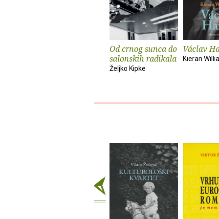
Od crnog sunca do
Václav Ha
salonskih radikala
Kieran Will
Željko Kipke