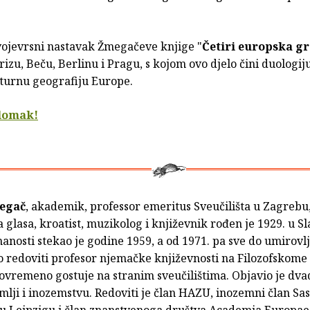
svojevrsni nastavak Žmegačeve knjige "
Četiri europska g
rizu, Beču, Berlinu i Pragu, s kojom ovo djelo čini duologij
turnu geografiju Europe.
ulomak!
egač
,
akademik, professor emeritus Sveučilišta u Zagrebu
glasa, kroatist, muzikolog i književnik rođen je 1929. u Sla
anosti stekao je godine 1959, a od 1971. pa sve do umirovl
o redoviti profesor njemačke književnosti na Filozofskome 
ovremeno gostuje na stranim sveučilištima. Objavio je dv
mlji i inozemstvu. Redoviti je član HAZU, inozemni član Sa
u Leipzigu i član znanstvenoga društva Academia Europae