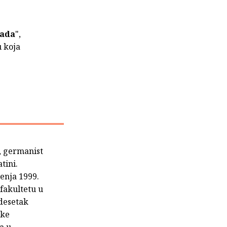
rada
",
u koja
, germanist
tini.
jenja 1999.
fakultetu u
adesetak
ske
a u