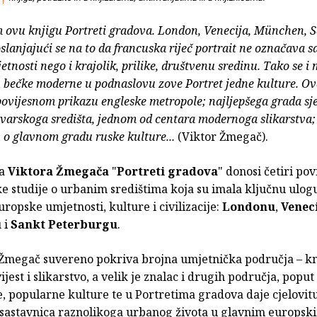
 ovu knjigu Portreti gradova. London, Venecija, München, 
slanjajući se na to da francuska riječ portrait ne označava 
etnosti nego i krajolik, prilike, društvenu sredinu. Tako se i
bečke moderne u podnaslovu zove Portret jedne kulture. Ovd
ovijesnom prikazu engleske metropole; najljepšega grada sj
varskoga središta, jednom od centara modernoga slikarstva;
 o glavnom gradu ruske kulture...
(Viktor Žmegač).
ga
Viktora Žmegača
"
Portreti gradova
" donosi četiri pov
e studije o urbanim središtima koja su imala ključnu ulog
uropske umjetnosti, kulture i civilizacije:
Londonu
,
Veneci
u
i
Sankt Peterburgu
.
megač suvereno pokriva brojna umjetnička područja – kn
ijest i slikarstvo, a velik je znalac i drugih područja, poput
, popularne kulture te u Portretima gradova daje cjelovit
h sastavnica raznolikoga urbanog života u glavnim europsk