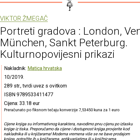
VIKTOR ŽMEGAČ
Portreti gradova : London, Ven
München, Sankt Peterburg.
Kulturnopovijesni prikazi
Nakladnik:
Matica hrvatska
10/2019.
289 str., tvrdi uvez s ovitkom
ISBN 9789533411477
Cijena: 33.18 eur
Preračunato po fiksnom tečaju konverzije 7,53450 kuna za 1 euro
Cijene knjiga su informativnog karaktera, navodimo prvu cijenu po izlasku
knjige iz tiska. Preporučamo da cijene i dostupnost knjiga provjerite kod
nakladnika ili u knjižarama! Moderna vremena više se ne bave prodajom
knjiga, potražite ih u knjižarama, antikvarijatima ili u knjižnicama.