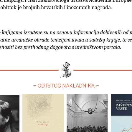
obitnik je brojnih hrvatskih i inozemnih nagrada.
o knjigama izrađene su na osnovu informacija dobivenih od 
atne uredničke obrade temeljem uvida u sadržaj knjige, te s
enositi bez prethodnog dogovora s uredništvom portala.
– OD ISTOG NAKLADNIKA –