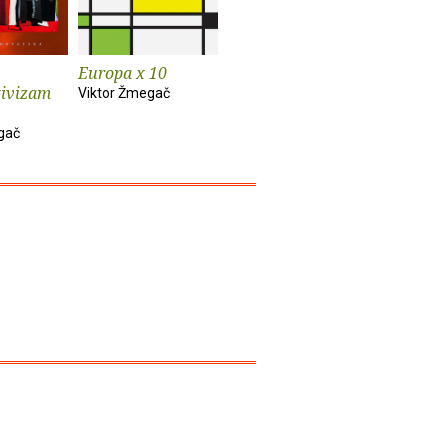
Europa x 10
Europski duh
Bečka mo
tivizam
izd.
Viktor Žmegač
Viktor Žmegač
Viktor Žm
gač