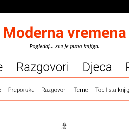
Moderna vremena
Pogledaj... sve je puno knjiga.
e
Razgovori
Djeca
e
Preporuke
Razgovori
Teme
Top lista knji