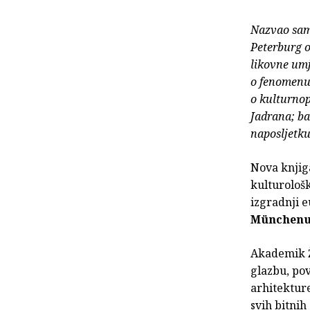
Nazvao sam
Peterburg o
likovne umj
o fenomenu 
o kulturnop
Jadrana; ba
naposljetku
Nova knji
kulturološk
izgradnji e
München
Akademik Ž
glazbu, pov
arhitekture
svih bitni