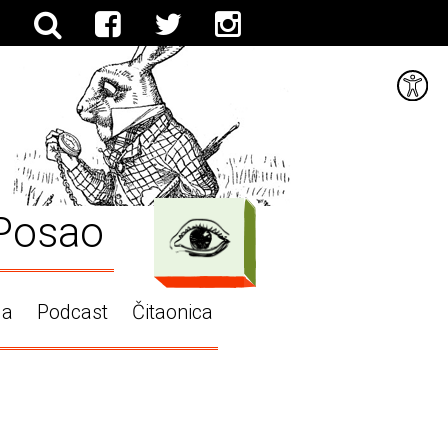
Posao
ga
Podcast
Čitaonica