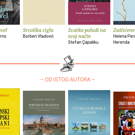
vel
Srcolika cigla
Svatko poludi na
Zaštićene
svoj način
iams
Borben Vladović
Helena Peri
Stefan Çapaliku
Herenda
– OD ISTOG AUTORA –