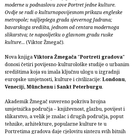
moderne u podnaslovu zove Portret jedne kulture.
Ovdje se radi o kulturnopovijesnom prikazu engleske
metropole; najljepšega grada sjevernog Jadrana;
bavarskoga središta, jednom od centara modernoga
slikarstva; te naposljetku o glavnom gradu ruske
kulture...
(Viktor Žmegač).
Nova knjiga
Viktora Žmegača
"
Portreti gradova
"
donosi četiri povijesno-kulturološke studije o urbanim
središtima koja su imala ključnu ulogu u izgradnji
europske umjetnosti, kulture i civilizacije:
Londonu
,
Venecij
i,
Münchenu
i
Sankt Peterburgu
.
Akademik Žmegač suvereno pokriva brojna
umjetnička područja – književnost, glazbu, povijest i
slikarstvo, a velik je znalac i drugih područja, poput
tehnike, arhitekture, popularne kulture te u
Portretima gradova daje cjelovitu sintezu svih bitnih