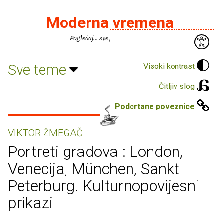
Moderna vremena
Pogledaj... sve je puno knjiga.
Sve teme
Visoki kontrast
Čitljiv slog
Podcrtane poveznice
VIKTOR ŽMEGAČ
Portreti gradova : London,
Venecija, München, Sankt
Peterburg. Kulturnopovijesni
prikazi