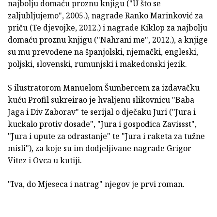
najbolju domaću proznu knjigu ("U što se
zaljubljujemo", 2005.), nagrade Ranko Marinković za
priču (Te djevojke, 2012.) i nagrade Kiklop za najbolju
domaću proznu knjigu ("Nahrani me", 2012.), a knjige
su mu prevođene na španjolski, njemački, engleski,
poljski, slovenski, rumunjski i makedonski jezik.
S ilustratorom Manuelom Šumbercem za izdavačku
kuću Profil sukreirao je hvaljenu slikovnicu "Baba
Jaga i Div Zaborav" te serijal o dječaku Juri ("Jura i
kuckalo protiv dosade", "Jura i gospođica Zavissst",
"Jura i upute za odrastanje" te "Jura i raketa za tužne
misli"), za koje su im dodjeljivane nagrade Grigor
Vitez i Ovca u kutiji.
"Iva, do Mjeseca i natrag" njegov je prvi roman.