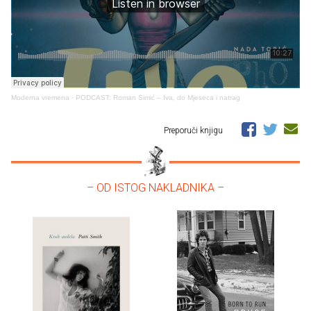
Moderna vremena
·
PODCAST: Roman Simić – Iva, do Mjeseca i natrag
Preporuči knjigu
– OD ISTOG NAKLADNIKA –