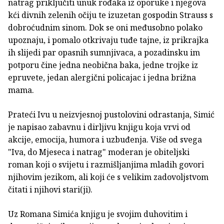
natrag priključiti unuk rođaka iz oporuke i njegova
kći divnih zelenih očiju te izuzetan gospodin Strauss s
dobroćudnim sinom. Dok se oni međusobno polako
upoznaju, i pomalo otkrivaju tuđe tajne, iz prikrajka
ih slijedi par opasnih sumnjivaca, a pozadinsku im
potporu čine jedna neobična baka, jedne trojke iz
epruvete, jedan alergični policajac i jedna brižna
mama.
Prateći Ivu u neizvjesnoj pustolovini odrastanja, Simić
je napisao zabavnu i dirljivu knjigu koja vrvi od
akcije, emocija, humora i uzbuđenja. Više od svega
"Iva, do Mjeseca i natrag" moderan je obiteljski
roman koji o svijetu i razmišljanjima mladih govori
njihovim jezikom, ali koji će s velikim zadovoljstvom
čitati i njihovi stari(ji).
Uz Romana Simića knjigu je svojim duhovitim i