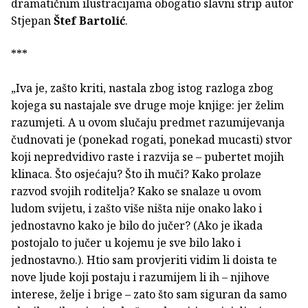
dramatičnim ilustracijama obogatio slavni strip autor
Stjepan
Štef Bartolić
.
***
„Iva je, zašto kriti, nastala zbog istog razloga zbog
kojega su nastajale sve druge moje knjige: jer želim
razumjeti. A u ovom slučaju predmet razumijevanja
čudnovati je (ponekad rogati, ponekad mucasti) stvor
koji nepredvidivo raste i razvija se – pubertet mojih
klinaca. Što osjećaju? Što ih muči? Kako prolaze
razvod svojih roditelja? Kako se snalaze u ovom
ludom svijetu, i zašto više ništa nije onako lako i
jednostavno kako je bilo do jučer? (Ako je ikada
postojalo to jučer u kojemu je sve bilo lako i
jednostavno.). Htio sam provjeriti vidim li doista te
nove ljude koji postaju i razumijem li ih – njihove
interese, želje i brige – zato što sam siguran da samo