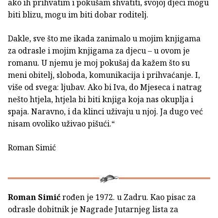
ako ih prihvatim i pokušam shvatiti, svojoj djeci mogu
biti blizu, mogu im biti dobar roditelj.
Dakle, sve što me ikada zanimalo u mojim knjigama
za odrasle i mojim knjigama za djecu – u ovom je
romanu. U njemu je moj pokušaj da kažem što su
meni obitelj, sloboda, komunikacija i prihvaćanje. I,
više od svega: ljubav. Ako bi Iva, do Mjeseca i natrag
nešto htjela, htjela bi biti knjiga koja nas okuplja i
spaja. Naravno, i da klinci uživaju u njoj. Ja dugo već
nisam ovoliko uživao pišući.“
Roman Simić
Roman Simić
rođen je 1972. u Zadru. Kao pisac za
odrasle dobitnik je Nagrade Jutarnjeg lista za