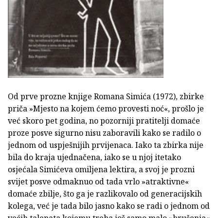
Od prve prozne knjige Romana Simića (1972), zbirke
priča »Mjesto na kojem ćemo provesti noć«, prošlo je
već skoro pet godina, no pozorniji pratitelji domaće
proze posve sigurno nisu zaboravili kako se radilo o
jednom od uspješnijih prvijenaca. Iako ta zbirka nije
bila do kraja ujednačena, iako se u njoj itetako
osjećala Simićeva omiljena lektira, a svoj je prozni
svijet posve odmaknuo od tada vrlo »atraktivne«
domaće zbilje, što ga je razlikovalo od generacijskih
kolega, već je tada bilo jasno kako se radi o jednom od
većih talenata kojemu treba još samo malo »brušenja«