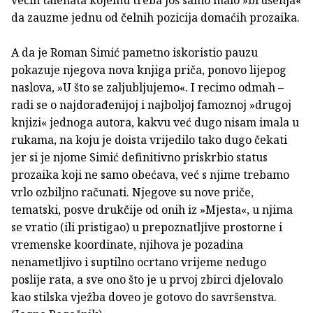
da zauzme jednu od čelnih pozicija domaćih prozaika.
A da je Roman Simić pametno iskoristio pauzu
pokazuje njegova nova knjiga priča, ponovo lijepog
naslova, »U što se zaljubljujemo«. I recimo odmah –
radi se o najdorađenijoj i najboljoj famoznoj »drugoj
knjizi« jednoga autora, kakvu već dugo nisam imala u
rukama, na koju je doista vrijedilo tako dugo čekati
jer si je njome Simić definitivno priskrbio status
prozaika koji ne samo obećava, već s njime trebamo
vrlo ozbiljno računati. Njegove su nove priče,
tematski, posve drukčije od onih iz »Mjesta«, u njima
se vratio (ili pristigao) u prepoznatljive prostorne i
vremenske koordinate, njihova je pozadina
nenametljivo i suptilno ocrtano vrijeme nedugo
poslije rata, a sve ono što je u prvoj zbirci djelovalo
kao stilska vježba doveo je gotovo do savršenstva.