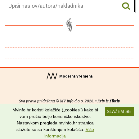
Moderna vremena
Sva prava pridržana © MV Info d.o.o. 2026. • Kriv je
Fiktiv
Mvinfo.hr koristi kolačiće („cookies“) kako bi
SLAŽEM SE
O nama
•
Pomoć
•
Uvjeti korištenja
•
RSS kanali
vam pružio bolje korisničko iskustvo.
Nastavkom pregleda mvinfo.hr stranica
Potraži nas na:
slažete se sa korištenjem kolačića.
Više
informacija