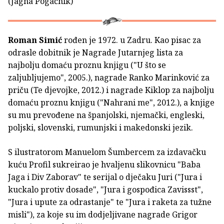
(Jagna Pogačnik)
Roman Simić
rođen je 1972. u Zadru. Kao pisac za
odrasle dobitnik je Nagrade Jutarnjeg lista za
najbolju domaću proznu knjigu ("U što se
zaljubljujemo", 2005.), nagrade Ranko Marinković za
priču (Te djevojke, 2012.) i nagrade Kiklop za najbolju
domaću proznu knjigu ("Nahrani me", 2012.), a knjige
su mu prevođene na španjolski, njemački, engleski,
poljski, slovenski, rumunjski i makedonski jezik.
S ilustratorom Manuelom Šumbercem za izdavačku
kuću Profil sukreirao je hvaljenu slikovnicu "Baba
Jaga i Div Zaborav" te serijal o dječaku Juri ("Jura i
kuckalo protiv dosade", "Jura i gospođica Zavissst",
"Jura i upute za odrastanje" te "Jura i raketa za tužne
misli"), za koje su im dodjeljivane nagrade Grigor