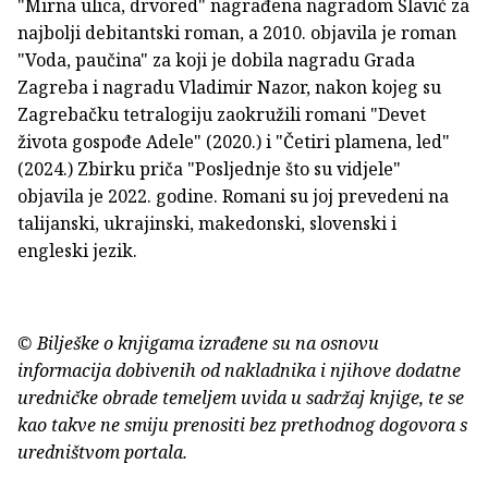
"Mirna ulica, drvored" nagrađena nagradom Slavić za
najbolji debitantski roman, a 2010. objavila je roman
"Voda, paučina" za koji je dobila nagradu Grada
Zagreba i nagradu Vladimir Nazor, nakon kojeg su
Zagrebačku tetralogiju zaokružili romani "Devet
života gospođe Adele" (2020.) i "Četiri plamena, led"
(2024.) Zbirku priča "Posljednje što su vidjele"
objavila je 2022. godine. Romani su joj prevedeni na
talijanski, ukrajinski, makedonski, slovenski i
engleski jezik.
© Bilješke o knjigama izrađene su na osnovu
informacija dobivenih od nakladnika i njihove dodatne
uredničke obrade temeljem uvida u sadržaj knjige, te se
kao takve ne smiju prenositi bez prethodnog dogovora s
uredništvom portala.