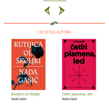
– OD ISTOG AUTORA –
Kutijica od školjki
Četiri plamena, led
Nada Gašić
Nada Gašić