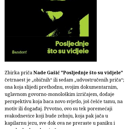
Zbirka priča
Nade Gašić
"Posljednje što su vidjele"
četrnaest je „običnih“ ili sedam „udvostručenih priča“;
ona koja slijedi prethodnu, svojim dokumentarnim,
uglavnom govorno-monološkim izričajem, dodaje
perspektivu koja baca novo svjetlo, još češće tamu, na
motiv ili događaj. Prvotno, ovo su tek poremećaji
svakodnevice koji bude zebnju, koja pak jača u
kapilarnu jezu, sve dok ova ne preraste u paniku i