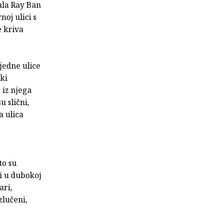
ala Ray Ban
noj ulici s
e kriva
jedne ulice
ki
 iz njega
u slični,
a ulica
to su
i u dubokoj
ari,
zlučeni,