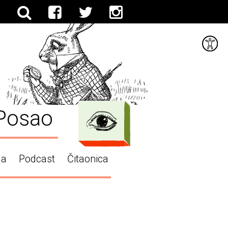
Posao
ga
Podcast
Čitaonica