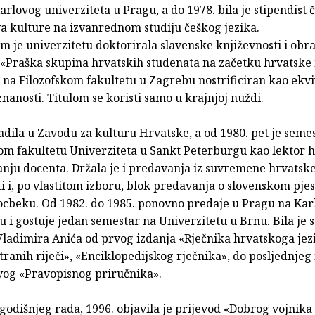
arlovog univerziteta u Pragu, a do 1978. bila je stipendist 
va kulture na izvanrednom studiju češkog jezika.
 je univerzitetu doktorirala slavenske književnosti i obra
u «Praška skupina hrvatskih studenata na začetku hrvatsk
 na Filozofskom fakultetu u Zagrebu nostrificiran kao ekv
nanosti. Titulom se koristi samo u krajnjoj nuždi.
adila u Zavodu za kulturu Hrvatske, a od 1980. pet je seme
kom fakultetu Univerziteta u Sankt Peterburgu kao lektor 
anju docenta. Držala je i predavanja iz suvremene hrvatsk
i i, po vlastitom izboru, blok predavanja o slovenskom pje
cbeku. Od 1982. do 1985. ponovno predaje u Pragu na Ka
u i gostuje jedan semestar na Univerzitetu u Brnu. Bila je 
Vladimira Anića od prvog izdanja «Rječnika hrvatskoga jez
tranih riječi», «Enciklopedijskog rječnika», do posljednjeg
evog «Pravopisnog priručnika».
odišnjeg rada, 1996. objavila je prijevod «Dobrog vojnika