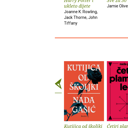
Harry Potter i
Sve za 30
ukleto dijete
Jamie Olive
Joanne K. Rowling,
Jack Thorne, John
Tiffany
Kutijica od školjki
Četiri pla