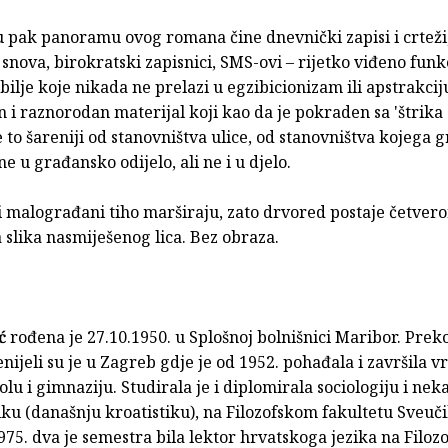
u pak panoramu ovog romana čine dnevnički zapisi i crteži
 snova, birokratski zapisnici, SMS-ovi – rijetko viđeno fun
 obilje koje nikada ne prelazi u egzibicionizam ili apstrakcij
 i raznorodan materijal koji kao da je pokraden sa 'štrika 
e to šareniji od stanovništva ulice, od stanovništva kojega g
e u građansko odijelo, ali ne i u djelo.
i malograđani tiho marširaju, zato drvored postaje četvero
 slika nasmiješenog lica. Bez obraza.
ć
rođena je 27.10.1950. u Splošnoj bolnišnici Maribor. Preko
enijeli su je u Zagreb gdje je od 1952. pohađala i završila vr
lu i gimnaziju. Studirala je i diplomirala sociologiju i ne
iku (današnju kroatistiku), na Filozofskom fakultetu Sveučil
75. dva je semestra bila lektor hrvatskoga jezika na Filo