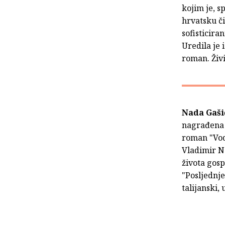
kojim je, 
hrvatsku č
sofisticira
Uredila je 
roman. Živ
Nada Gaš
nagrađena n
roman "Vod
Vladimir N
života gosp
"Posljednje
talijanski,