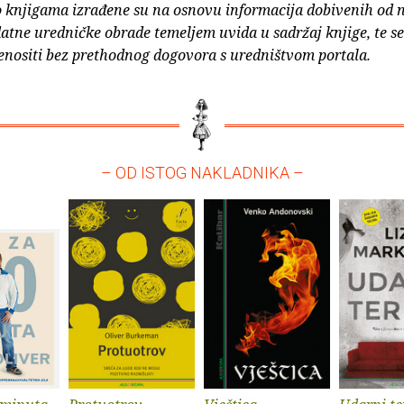
o knjigama izrađene su na osnovu informacija dobivenih od 
atne uredničke obrade temeljem uvida u sadržaj knjige, te s
enositi bez prethodnog dogovora s uredništvom portala.
– OD ISTOG NAKLADNIKA –