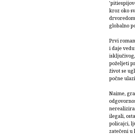
'pitiespijo
kroz oko sv
drvoredom. 
globalno p
Prvi roman 
i daje vedu
isključivog
poželjeti p
život se u
počne ulazi
Naime, grad
odgovornost
nerealizira
ilegali, ost
policajci, 
zatečeni u 