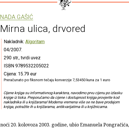
NADA GAŠIĆ
Mirna ulica, drvored
Nakladnik:
Algoritam
04/2007.
290 str., tvrdi uvez
ISBN 9789532205022
Cijena: 15.79 eur
Preračunato po fiksnom tečaju konverzije 7,53450 kuna za 1 euro
Cijene knjiga su informativnog karaktera, navodimo prvu cijenu po izlasku
knjige iz tiska. Preporučamo da cijene i dostupnost knjiga provjerite kod
nakladnika ili u knjižarama! Moderna vremena više se ne bave prodajom
knjiga, potražite ih u knjižarama, antikvarijatima ili u knjižnicama.
 noći 20. kolovoza 2003. godine, ubio Emanuela Pongračića,