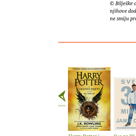
© Bilješke 
njihove dod
ne smiju pr