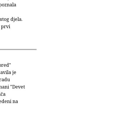
poznala
stog djela.
 prvi
vored"
avila je
gradu
mani "Devet
iča
vedeni na