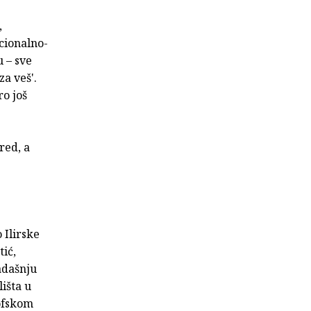
,
kcionalno-
u – sve
za veš'.
ro još
red, a
 Ilirske
tić,
kadašnju
išta u
zofskom