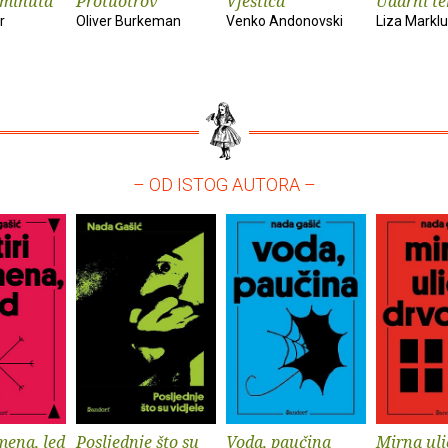
 minuta
Protuotrov
Vještica
Udarni t
r
Oliver Burkeman
Venko Andonovski
Liza Markl
– OD ISTOG AUTORA –
mena, led
Posljednje što su
Voda, paučina
Mirna uli