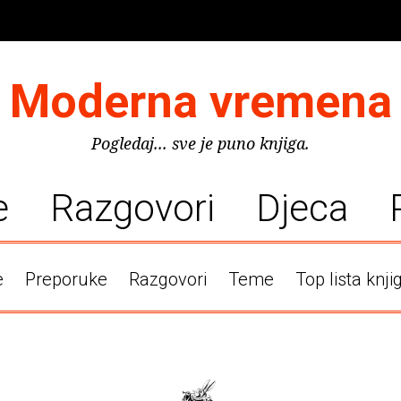
Moderna vremena
Pogledaj... sve je puno knjiga.
e
Razgovori
Djeca
e
Preporuke
Razgovori
Teme
Top lista knji