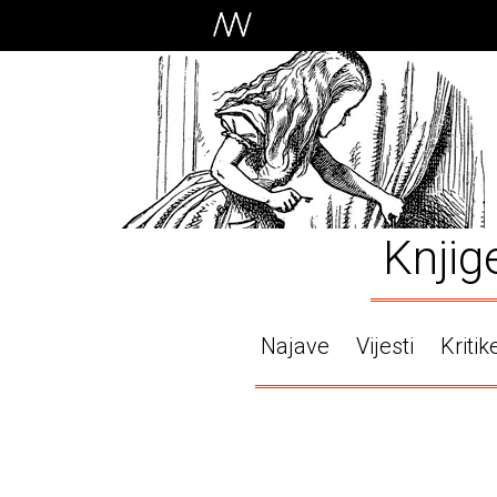
Knjig
Najave
Vijesti
Kritik