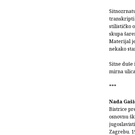
Sitnozrnat
transkripti
stilističko
skupa šaren
Materijal j
nekako stan
Sitne duše 
mirna ulica
***
Nada Gaši
Bistrice pr
osnovnu ško
jugoslavist
Zagrebu. 19