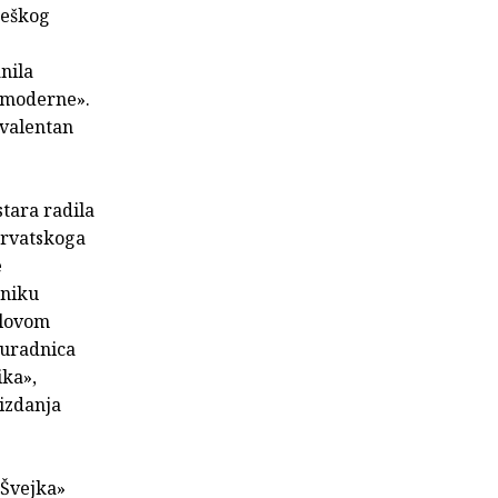
češkog
nila
e moderne».
ivalentan
stara radila
hrvatskoga
e
sniku
rlovom
suradnica
ika»,
 izdanja
 Švejka»