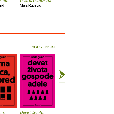
ermin
Je suis Jednoruki
X
Nisam
und
Maja Ručević
Želimir Periš
Natalija Mil
VIDI SVE KNJIGE
ca,
Devet života
Voda, paučina
Mirna uli