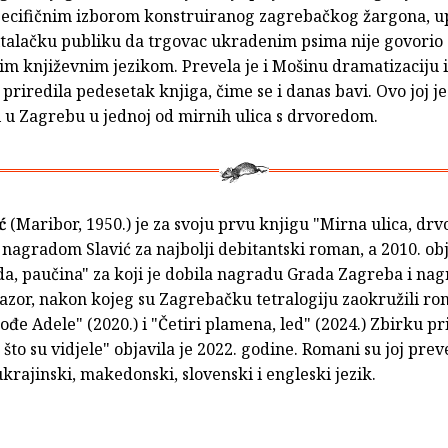
specifičnim izborom konstruiranog zagrebačkog žargona, u
italačku publiku da trgovac ukradenim psima nije govorio
nim književnim jezikom. Prevela je i Mošinu dramatizaciju i
i priredila pedesetak knjiga, čime se i danas bavi. Ovo joj je
i u Zagrebu u jednoj od mirnih ulica s drvoredom.
ić
(Maribor, 1950.) je za svoju prvu knjigu "Mirna ulica, dr
agradom Slavić za najbolji debitantski roman, a 2010. obj
a, paučina" za koji je dobila nagradu Grada Zagreba i na
azor, nakon kojeg su Zagrebačku tetralogiju zaokružili ro
ođe Adele" (2020.) i "Četiri plamena, led" (2024.) Zbirku pr
 što su vidjele" objavila je 2022. godine. Romani su joj pre
 ukrajinski, makedonski, slovenski i engleski jezik.