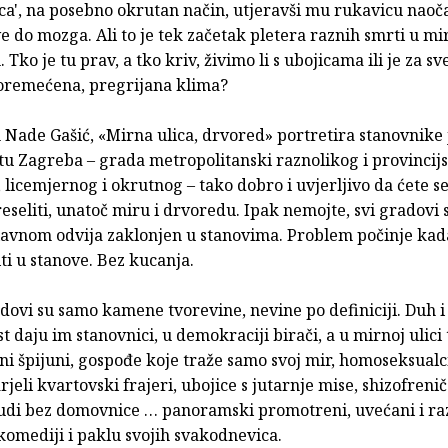
vca', na posebno okrutan način, utjeravši mu rukavicu naoč
e do mozga. Ali to je tek začetak pletera raznih smrti u mir
Tko je tu prav, a tko kriv, živimo li s ubojicama ili je za sv
oremećena, pregrijana klima?
Nade Gašić, «Mirna ulica, drvored» portretira stanovnike 
tu Zagreba – grada metropolitanski raznolikog i provincijs
, licemjernog i okrutnog – tako dobro i uvjerljivo da ćete se
reseliti, unatoč miru i drvoredu. Ipak nemojte, svi gradovi s
glavnom odvija zaklonjen u stanovima. Problem počinje kad
ti u stanove. Bez kucanja.
ovi su samo kamene tvorevine, nevine po definiciji. Duh i
 daju im stanovnici, u demokraciji birači, a u mirnoj ulici 
ni špijuni, gospođe koje traže samo svoj mir, homoseksualc
arjeli kvartovski frajeri, ubojice s jutarnje mise, shizofrenič
ljudi bez domovnice … panoramski promotreni, uvećani i ra
komediji i paklu svojih svakodnevica.