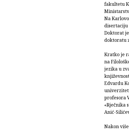
fakultetu K
Ministarst
Na Karlovom
disertacij
Doktorat je
doktoratu z
Kratko je r
na Filološ
jezika u zv
književnost
Edvardu Ko
univerzitet
profesora 
«Rječnika s
Anić-Silić
Nakon višeg