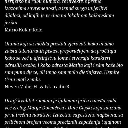
nerijetko na rubu humora, te invektive prema
izazovima suvremenosti, a iznad svega uvjerljivi
dijalozi, od kojih je većina na lokalnom kajkavskom
jeziku.
Mario Kolar, Kolo
Onima koji su možda prestali vjerovati kako imamo
zaista talentiranih pisaca preporučujem da pročitaju
kako se već u djetinjstvu lome i stvaraju karakteri
odraslih osoba, i kako odrasta Matija koji i sȃm kaže bio
sam puno djece, ali imao sam malo djetinjstva. Uzmite
Črnu mati zemlu.
Neven Vulić, Hrvatski radio 3
Drugi kvalitet romana je ljubavna priča između sada
već zrelog Matije Dolenčeca i Dine Gajski koja zauzima
prvu trećinu narativa. Izuzetno sugestivno napisana, sa
priličnom brojem veoma preciznih zapažanja i sjajnom