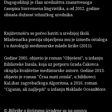
Dugogodišnji je član uredništva znanstvenoga
časopisa Suvremena lingvistika, a od 2012. godine
obnaša dužnost tehničkog urednika.
Književnošću se počeo baviti u srednjoj školi.
Mladenačka poezija objavljena mu je između ostaloga
i u Antologiji međimurske mlade lirike (2011).
Godine 2005. objavio je roman "Obješeni", u izdanju
Biblioteke Insula, koja uz potporu Grada Čakovca
okuplja kvalitetne međimurske autore. Godine 2013.
objavio je roman "Črna mati zemla", u biblioteci
KaLibar zagrebačkoga Algoritma, a 2016. roman
"Ciganin, ali najljepši" u izdanju Naklade OceanMore.
© Bilješke o knjigama izrađene su na osnovu