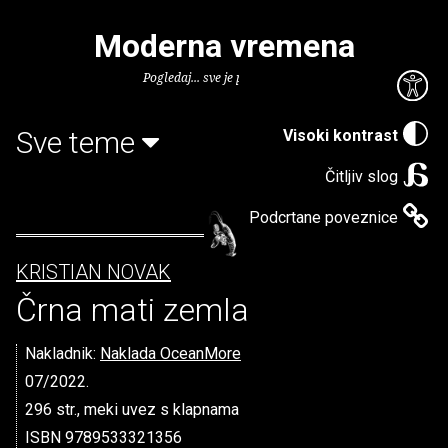
Moderna vremena
Pogledaj... sve je puno knjiga.
Sve teme
Visoki kontrast
Čitljiv slog
Podcrtane poveznice
KRISTIAN NOVAK
Črna mati zemla
Nakladnik:
Naklada OceanMore
07/2022.
296 str., meki uvez s klapnama
ISBN 9789533321356