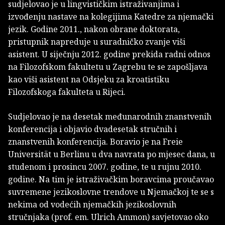
sudjelovao je u lingvističkim istraživanjima i
izvođenju nastave na kolegijima Katedre za njemački
jezik. Godine 2011., nakon obrane doktorata,
pristupnik napreduje u suradničko zvanje viši
asistent. U siječnju 2012. godine prekida radni odnos
na Filozofskom fakultetu u Zagrebu te se zapošljava
kao viši asistent na Odsjeku za kroatistiku
Filozofskoga fakulteta u Rijeci.
Sudjelovao je na desetak međunarodnih znanstvenih
konferencija i objavio dvadesetak stručnih i
znanstvenih konferencija. Boravio je na Freie
Universität u Berlinu u dva navrata po mjesec dana, u
studenom i prosincu 2007. godine, te u rujnu 2010.
godine. Na tim je istraživačkim boravcima proučavao
suvremene jezikoslovne trendove u Njemačkoj te se s
nekima od vodećih njemačkih jezikoslovnih
stručnjaka (prof. em. Ulrich Ammon) savjetovao oko