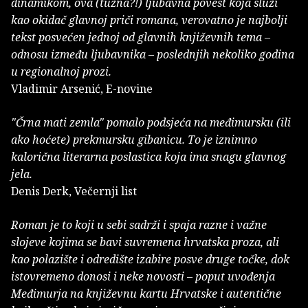
dinamikom, ova (tužna?!) ljubavna povest koja služi
kao okidač glavnoj priči romana, verovatno je najbolji
tekst posvećen jednoj od glavnih književnih tema –
odnosu između ljubavnika – poslednjih nekoliko godina
u regionalnoj prozi.
Vladimir Arsenić, E-novine
"Črna mati zemla" pomalo podsjeća na međimursku (ili
ako hoćete) prekmursku gibanicu. To je iznimno
kalorična literarna poslastica koja ima snagu glavnog
jela.
Denis Derk, Večernji list
Roman je to koji u sebi sadrži i spaja razne i važne
slojeve kojima se bavi suvremena hrvatska proza, ali
kao polazište i odredište izabire posve druge točke, dok
istovremeno donosi i neke novosti – poput uvođenja
Međimurja na književnu kartu Hrvatske i autentične