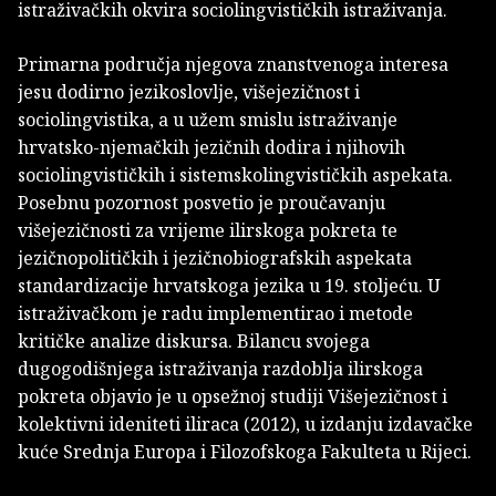
istraživačkih okvira sociolingvističkih istraživanja.
Primarna područja njegova znanstvenoga interesa
jesu dodirno jezikoslovlje, višejezičnost i
sociolingvistika, a u užem smislu istraživanje
hrvatsko-njemačkih jezičnih dodira i njihovih
sociolingvističkih i sistemskolingvističkih aspekata.
Posebnu pozornost posvetio je proučavanju
višejezičnosti za vrijeme ilirskoga pokreta te
jezičnopolitičkih i jezičnobiografskih aspekata
standardizacije hrvatskoga jezika u 19. stoljeću. U
istraživačkom je radu implementirao i metode
kritičke analize diskursa. Bilancu svojega
dugogodišnjega istraživanja razdoblja ilirskoga
pokreta objavio je u opsežnoj studiji Višejezičnost i
kolektivni ideniteti iliraca (2012), u izdanju izdavačke
kuće Srednja Europa i Filozofskoga Fakulteta u Rijeci.