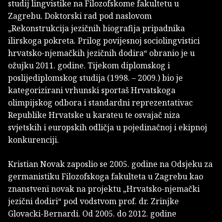
studij lingvistike na Filozofskome fakultetu u
Zagrebu. Doktorski rad pod naslovom
„Rekonstrukcija jezičnih biografija pripadnika
ilirskoga pokreta. Prilog povijesnoj sociolingvistici
hrvatsko-njemačkih jezičnih dodira“ obranio je u
ožujku 2011. godine. Tijekom diplomskog i
poslijediplomskog studija (1998. – 2009.) bio je
kategorizirani vrhunski sportaš Hrvatskoga
olimpijskog odbora i standardni reprezentativac
Republike Hrvatske u karateu te osvajač niza
svjetskih i europskih odličja u pojedinačnoj i ekipnoj
konkurenciji.
Kristian Novak zaposlio se 2005. godine na Odsjeku za
germanistiku Filozofskoga fakulteta u Zagrebu kao
znanstveni novak na projektu „Hrvatsko-njemački
jezični dodiri“ pod vodstvom prof. dr. Zrinjke
Glovacki-Bernardi. Od 2005. do 2012. godine