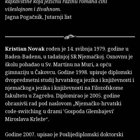
kajkavštine koja jezičnu razinu romana čini
višeslojnom i živahnom.
Jagna Pogačnik, Jutarnji list
Kristian Novak
rođen je 14. svibnja 1979. godine u
Baden-Badenu, u tadašnjoj SR Njemačkoj. Osnovnu je
školu pohađao u Sv. Martinu na Muri, a opću
gimnaziju u Čakovcu. Godine 1998. upisuje diplomski
dvopredmetni studij hrvatskoga jezika i književnosti i
njemačkoga jezika i književnosti na Filozofskome
fakultetu u Zagrebu. Diplomirao je 2005. godine
obranivši rad pod naslovom „Njemačko-hrvatski
code-switching u drami 'Gospoda Glembajevi'
Miroslava Krleže“.
Godine 2007. upisao je Poslijediplomski doktorski