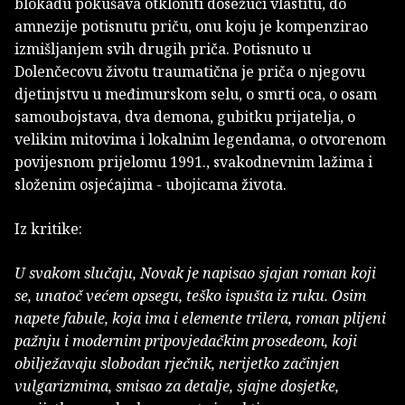
blokadu pokušava otkloniti dosežući vlastitu, do
amnezije potisnutu priču, onu koju je kompenzirao
izmišljanjem svih drugih priča. Potisnuto u
Dolenčecovu životu traumatična je priča o njegovu
djetinjstvu u međimurskom selu, o smrti oca, o osam
samoubojstava, dva demona, gubitku prijatelja, o
velikim mitovima i lokalnim legendama, o otvorenom
povijesnom prijelomu 1991., svakodnevnim lažima i
složenim osjećajima - ubojicama života.
Iz kritike:
U svakom slučaju, Novak je napisao sjajan roman koji
se, unatoč većem opsegu, teško ispušta iz ruku. Osim
napete fabule, koja ima i elemente trilera, roman plijeni
pažnju i modernim pripovjedačkim prosedeom, koji
obilježavaju slobodan rječnik, nerijetko začinjen
vulgarizmima, smisao za detalje, sjajne dosjetke,